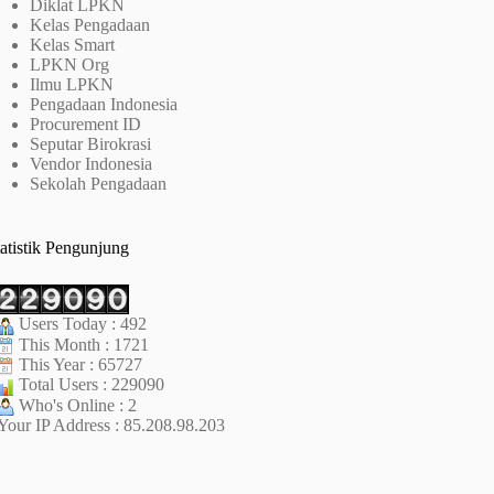
Diklat LPKN
Kelas Pengadaan
Kelas Smart
LPKN Org
Ilmu LPKN
Pengadaan Indonesia
Procurement ID
Seputar Birokrasi
Vendor Indonesia
Sekolah Pengadaan
tatistik Pengunjung
Users Today : 492
This Month : 1721
This Year : 65727
Total Users : 229090
Who's Online : 2
Your IP Address : 85.208.98.203