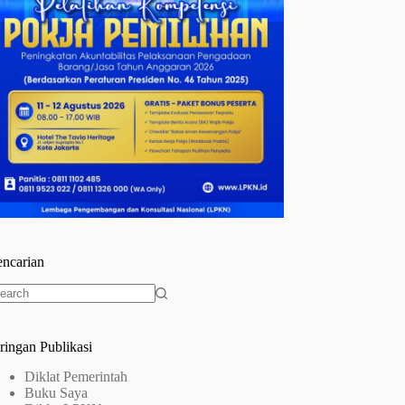
encarian
o
sults
ringan Publikasi
Diklat Pemerintah
Buku Saya