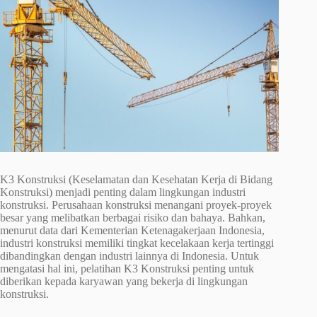
K3 Konstruksi (Keselamatan dan Kesehatan Kerja di Bidang
Konstruksi) menjadi penting dalam lingkungan industri
konstruksi. Perusahaan konstruksi menangani proyek-proyek
besar yang melibatkan berbagai risiko dan bahaya. Bahkan,
menurut data dari Kementerian Ketenagakerjaan Indonesia,
industri konstruksi memiliki tingkat kecelakaan kerja tertinggi
dibandingkan dengan industri lainnya di Indonesia. Untuk
mengatasi hal ini, pelatihan K3 Konstruksi penting untuk
diberikan kepada karyawan yang bekerja di lingkungan
konstruksi.