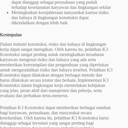
dapat dianggap sebagai perusahaan yang peduli
terhadap keselamatan karyawan dan lingkungan sekitar
Meningkatkan kesejahteraan masyarakat karena risiko
dan bahaya di lingkungan konstruksi dapat
dikendalikan dengan lebih baik
Kesimpulan
Dalam industri konstruksi, risiko dan bahaya di lingkungan
kerja dapat sangat merugikan. Oleh karena itu, pelatihan K3
Konstruksi sangat penting untuk meningkatkan kesadaran
karyawan mengenai risiko dan bahaya yang ada serta
memberikan keterampilan dan pengetahuan yang diperlukan
untuk mengendalikan risiko dan bahaya tersebut. Pelatihan K3
Konstruksi dapat dilakukan dengan berbagai metode dan
harus dilakukan secara teratur dan berkala. Implementasi K3
Konstruksi dalam lingkungan kerja memerlukan kebijakan
yang jelas, peran aktif dari manajemen dan pekerja, serta
evaluasi dan perbaikan terus-menerus.
Pelatihan K3 Konstruksi dapat memberikan berbagai manfaat
bagi karyawan, perusahaan, dan masyarakat secara
keseluruhan. Oleh karena itu, pelatihan K3 Konstruksi harus
dianggap sebagai investasi yang sangat penting bagi