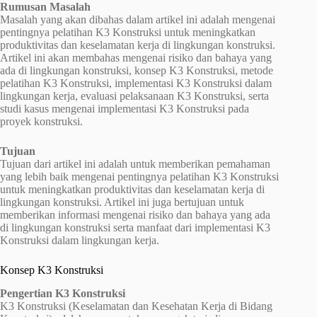
Rumusan Masalah
Masalah yang akan dibahas dalam artikel ini adalah mengenai
pentingnya pelatihan K3 Konstruksi untuk meningkatkan
produktivitas dan keselamatan kerja di lingkungan konstruksi.
Artikel ini akan membahas mengenai risiko dan bahaya yang
ada di lingkungan konstruksi, konsep K3 Konstruksi, metode
pelatihan K3 Konstruksi, implementasi K3 Konstruksi dalam
lingkungan kerja, evaluasi pelaksanaan K3 Konstruksi, serta
studi kasus mengenai implementasi K3 Konstruksi pada
proyek konstruksi.
Tujuan
Tujuan dari artikel ini adalah untuk memberikan pemahaman
yang lebih baik mengenai pentingnya pelatihan K3 Konstruksi
untuk meningkatkan produktivitas dan keselamatan kerja di
lingkungan konstruksi. Artikel ini juga bertujuan untuk
memberikan informasi mengenai risiko dan bahaya yang ada
di lingkungan konstruksi serta manfaat dari implementasi K3
Konstruksi dalam lingkungan kerja.
Konsep K3 Konstruksi
Pengertian K3 Konstruksi
K3 Konstruksi (Keselamatan dan Kesehatan Kerja di Bidang