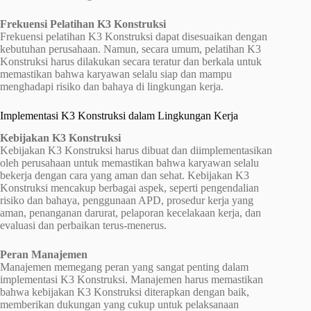
Frekuensi Pelatihan K3 Konstruksi
Frekuensi pelatihan K3 Konstruksi dapat disesuaikan dengan
kebutuhan perusahaan. Namun, secara umum, pelatihan K3
Konstruksi harus dilakukan secara teratur dan berkala untuk
memastikan bahwa karyawan selalu siap dan mampu
menghadapi risiko dan bahaya di lingkungan kerja.
Implementasi K3 Konstruksi dalam Lingkungan Kerja
Kebijakan K3 Konstruksi
Kebijakan K3 Konstruksi harus dibuat dan diimplementasikan
oleh perusahaan untuk memastikan bahwa karyawan selalu
bekerja dengan cara yang aman dan sehat. Kebijakan K3
Konstruksi mencakup berbagai aspek, seperti pengendalian
risiko dan bahaya, penggunaan APD, prosedur kerja yang
aman, penanganan darurat, pelaporan kecelakaan kerja, dan
evaluasi dan perbaikan terus-menerus.
Peran Manajemen
Manajemen memegang peran yang sangat penting dalam
implementasi K3 Konstruksi. Manajemen harus memastikan
bahwa kebijakan K3 Konstruksi diterapkan dengan baik,
memberikan dukungan yang cukup untuk pelaksanaan