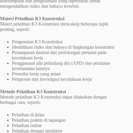
keterampilan dan pengetahuan yang diperlukan untuk
mengendalikan risiko dan bahaya tersebut.
Materi Pelatihan K3 Konstruksi
Materi pelatihan K3 Konstruksi mencakup beberapa topik
penting, seperti:
Pengenalan K3 Konstruksi
Identifikasi risiko dan bahaya di lingkungan konstruksi
Penanganan darurat dan pertolongan pertama pada
kecelakaan kerja
Penggunaan alat pelindung diri (APD) dan peralatan
keselamatan lainnya
Prosedur kerja yang aman
Pelaporan dan investigasi kecelakaan kerja
Metode Pelatihan K3 Konstruksi
Metode pelatihan K3 Konstruksi dapat dilakukan dengan
berbagai cara, seperti:
Pelatihan di kelas
Pelatihan praktis di lapangan
Pelatihan online
Pelatihan dengan simulator