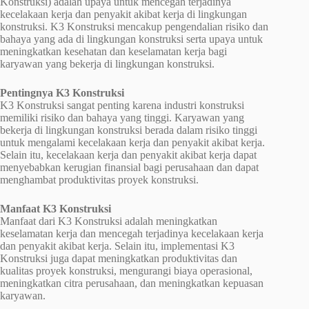
Konstruksi) adalah upaya untuk mencegah terjadinya
kecelakaan kerja dan penyakit akibat kerja di lingkungan
konstruksi. K3 Konstruksi mencakup pengendalian risiko dan
bahaya yang ada di lingkungan konstruksi serta upaya untuk
meningkatkan kesehatan dan keselamatan kerja bagi
karyawan yang bekerja di lingkungan konstruksi.
Pentingnya K3 Konstruksi
K3 Konstruksi sangat penting karena industri konstruksi
memiliki risiko dan bahaya yang tinggi. Karyawan yang
bekerja di lingkungan konstruksi berada dalam risiko tinggi
untuk mengalami kecelakaan kerja dan penyakit akibat kerja.
Selain itu, kecelakaan kerja dan penyakit akibat kerja dapat
menyebabkan kerugian finansial bagi perusahaan dan dapat
menghambat produktivitas proyek konstruksi.
Manfaat K3 Konstruksi
Manfaat dari K3 Konstruksi adalah meningkatkan
keselamatan kerja dan mencegah terjadinya kecelakaan kerja
dan penyakit akibat kerja. Selain itu, implementasi K3
Konstruksi juga dapat meningkatkan produktivitas dan
kualitas proyek konstruksi, mengurangi biaya operasional,
meningkatkan citra perusahaan, dan meningkatkan kepuasan
karyawan.