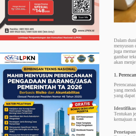
Dalam duni
menyusun d
juga memast
gambar tekn
akan menje
1. Perencan
Perencanaa
yang mendal
yang dapat
Identifik
Tentukan j
kemajuan m
Penetapan