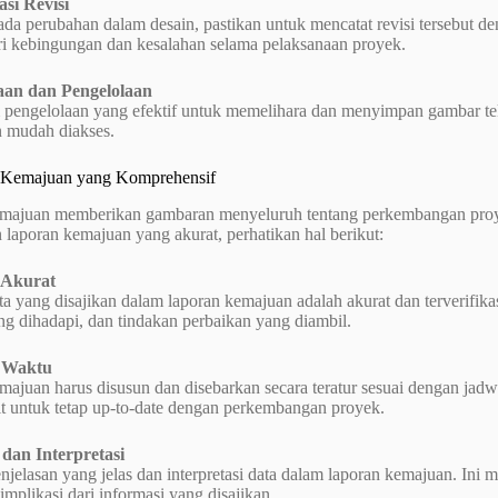
si Revisi
 ada perubahan dalam desain, pastikan untuk mencatat revisi tersebut d
i kebingungan dan kesalahan selama pelaksanaan proyek.
aan dan Pengelolaan
 pengelolaan yang efektif untuk memelihara dan menyimpan gambar teknis
n mudah diakses.
 Kemajuan yang Komprehensif
majuan memberikan gambaran menyeluruh tentang perkembangan proye
laporan kemajuan yang akurat, perhatikan hal berikut:
 Akurat
ta yang disajikan dalam laporan kemajuan adalah akurat dan terverifikas
g dihadapi, dan tindakan perbaikan yang diambil.
 Waktu
ajuan harus disusun dan disebarkan secara teratur sesuai dengan jadw
it untuk tetap up-to-date dengan perkembangan proyek.
 dan Interpretasi
njelasan yang jelas dan interpretasi data dalam laporan kemajuan. In
plikasi dari informasi yang disajikan.