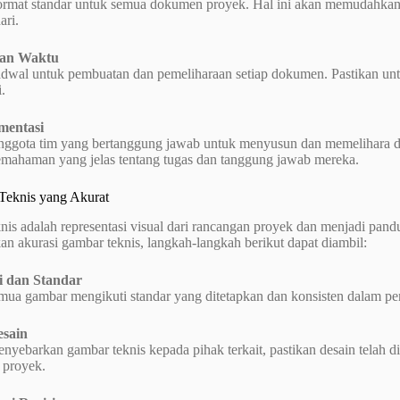
ormat standar untuk semua dokumen proyek. Hal ini akan memudahkan
ari.
lan Waktu
adwal untuk pembuatan dan pemeliharaan setiap dokumen. Pastikan un
.
mentasi
nggota tim yang bertanggung jawab untuk menyusun dan memelihara d
emahaman yang jelas tentang tugas dan tanggung jawab mereka.
Teknis yang Akurat
is adalah representasi visual dari rancangan proyek dan menjadi pan
n akurasi gambar teknis, langkah-langkah berikut dapat diambil:
i dan Standar
mua gambar mengikuti standar yang ditetapkan dan konsisten dalam pen
esain
yebarkan gambar teknis kepada pihak terkait, pastikan desain telah di
proyek.