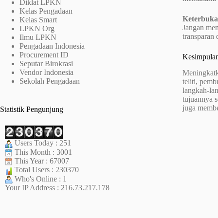
Diklat LPKN
Kelas Pengadaan
Keterbuka
Kelas Smart
Jangan men
LPKN Org
transparan
Ilmu LPKN
Pengadaan Indonesia
Procurement ID
Kesimpula
Seputar Birokrasi
Vendor Indonesia
Meningkatk
Sekolah Pengadaan
teliti, pe
langkah-lan
tujuannya s
juga membe
Statistik Pengunjung
Users Today : 251
This Month : 3001
This Year : 67007
Total Users : 230370
Who's Online : 1
Your IP Address : 216.73.217.178