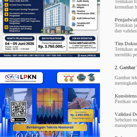
Tentukan f
kemudian h
Penjadwa
Tentukan j
dan validasi
Tim Doku
Tentukan a
memiliki p
2. Gambar 
Gambar tekn
meningkatka
Konsistens
Pastikan se
Validasi D
Sebelum men
manajemen 