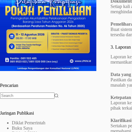
Dokumenta
Setiap kali
menghindar
Pemelihar
Buat sistem
tersedia da
3. Laporan
Laporan ke
memastikan 
Data yang
Pastikan da
masalah yan
Pencarian
Ketepatan
No
Laporan kem
results
pihak terka
Jaringan Publikasi
Klarifikasi
Diklat Pemerintah
Sertakan pe
Buku Saya
memahami im