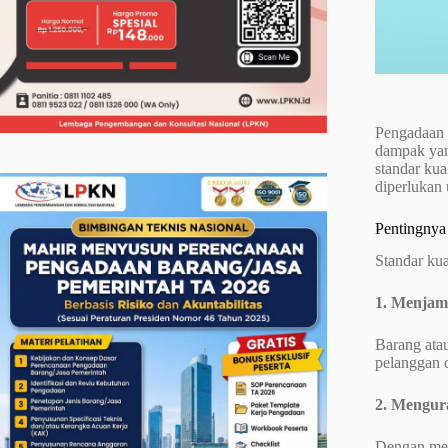
Pengadaan b
dampak yang
standar kua
diperlukan 
Pentingnya
Standar kua
1. Menjam
Barang atau
pelanggan 
2. Mengur
Dengan memi