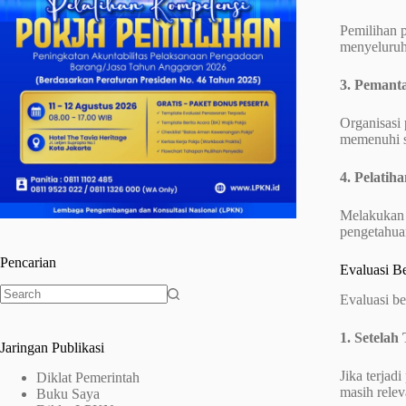
Pemilihan p
menyeluruh
3. Pemant
Organisasi
memenuhi st
4. Pelatiha
Melakukan p
pengetahuan
Pencarian
Evaluasi B
Evaluasi be
No
results
1. Setelah
Jaringan Publikasi
Jika terjad
Diklat Pemerintah
masih rele
Buku Saya