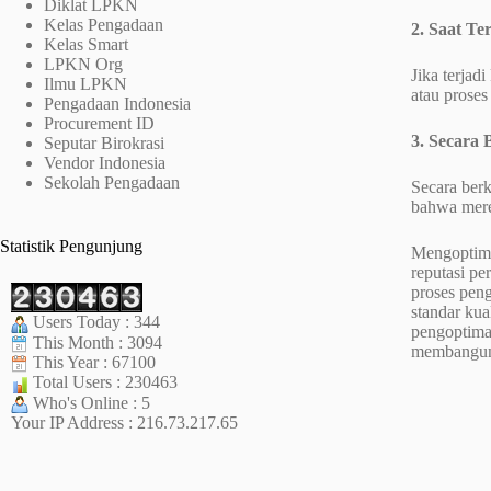
Diklat LPKN
Kelas Pengadaan
2. Saat Te
Kelas Smart
LPKN Org
Jika terjad
Ilmu LPKN
atau prose
Pengadaan Indonesia
Procurement ID
3. Secara 
Seputar Birokrasi
Vendor Indonesia
Sekolah Pengadaan
Secara berk
bahwa mere
Statistik Pengunjung
Mengoptima
reputasi pe
proses pen
standar kua
Users Today : 344
pengoptimal
This Month : 3094
membangun 
This Year : 67100
Total Users : 230463
Who's Online : 5
Your IP Address : 216.73.217.65