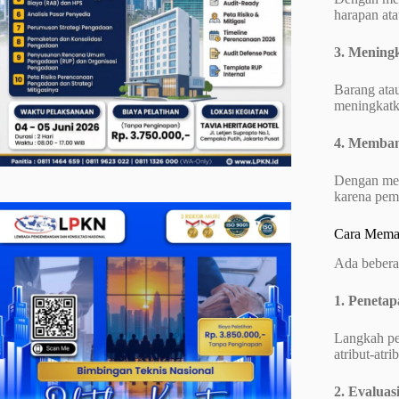
harapan ata
3. Meningk
Barang atau
meningkatka
4. Memba
Dengan mem
karena pem
Cara Memas
Ada bebera
1. Penetap
Langkah per
atribut-atr
2. Evalua