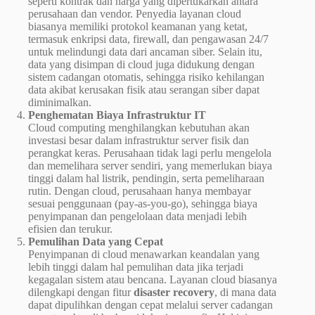
seperti kontrak dan harga yang dipertukarkan antara
perusahaan dan vendor. Penyedia layanan cloud
biasanya memiliki protokol keamanan yang ketat,
termasuk enkripsi data, firewall, dan pengawasan 24/7
untuk melindungi data dari ancaman siber. Selain itu,
data yang disimpan di cloud juga didukung dengan
sistem cadangan otomatis, sehingga risiko kehilangan
data akibat kerusakan fisik atau serangan siber dapat
diminimalkan.
Penghematan Biaya Infrastruktur IT
Cloud computing menghilangkan kebutuhan akan
investasi besar dalam infrastruktur server fisik dan
perangkat keras. Perusahaan tidak lagi perlu mengelola
dan memelihara server sendiri, yang memerlukan biaya
tinggi dalam hal listrik, pendingin, serta pemeliharaan
rutin. Dengan cloud, perusahaan hanya membayar
sesuai penggunaan (pay-as-you-go), sehingga biaya
penyimpanan dan pengelolaan data menjadi lebih
efisien dan terukur.
Pemulihan Data yang Cepat
Penyimpanan di cloud menawarkan keandalan yang
lebih tinggi dalam hal pemulihan data jika terjadi
kegagalan sistem atau bencana. Layanan cloud biasanya
dilengkapi dengan fitur
disaster recovery
, di mana data
dapat dipulihkan dengan cepat melalui server cadangan