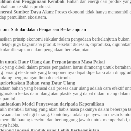
lihan dan Penggunaan Kembali
: Bahan dan energi dari produk yan
balikan ke siklus produksi.
nerasi Sumber Daya Alam
: Proses ekonomi tidak hanya mengambil d
adap pemulihan ekosistem.
onomi Sirkular dalam Pengadaan Berkelanjutan
asikan prinsip ekonomi sirkular dalam pengadaan berkelanjutan bukan
 tetapi juga bagaimana produk tersebut didesain, diproduksi, digunakan
kular diterapkan dalam pengadaan berkelanjutan:
in untuk Daur Ulang dan Perpanjangan Masa Pakai
uk yang dibeli dalam proses pengadaan harus dirancang untuk bertahan
ng-barang elektronik yang komponennya dapat diperbaiki atau diupgrad
ukung pengurangan limbah elektronik.
rioritaskan Bahan yang Daur Ulang
adaan bahan yang berasal dari proses daur ulang adalah cara efektif 
gunakan kertas daur ulang atau plastik yang dapat didaur ulang dala
apan ini.
nfaatkan Model Penyewaan daripada Kepemilikan
-alih membeli barang yang akan habis masa pakainya dalam beberapa 
ewaan atau berbagi barang. Contohnya adalah penyewaan mesin kantor
p memiliki barang tersebut dan bertanggung jawab untuk memperbaiki,
nya habis.
orong Inovasi Produk yang Lebih Berkelanjutan