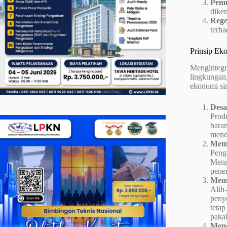
Pemu
dikem
Rege
terh
Prinsip Ek
Mengintegr
lingkungan,
ekonomi sir
Desa
Prod
bara
mend
Memp
Peng
Meng
pener
Mema
Alih
peny
teta
pakai
Mend