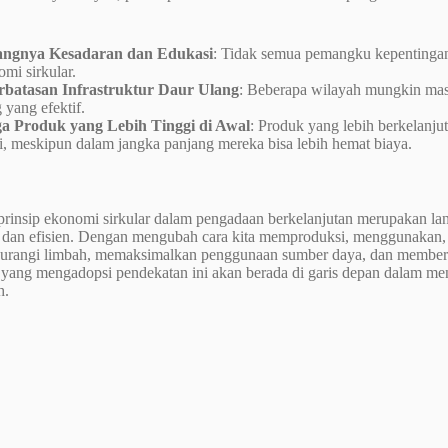
ngnya Kesadaran dan Edukasi
: Tidak semua pemangku kepentinga
mi sirkular.
rbatasan Infrastruktur Daur Ulang
: Beberapa wilayah mungkin mas
 yang efektif.
a Produk yang Lebih Tinggi di Awal
: Produk yang lebih berkelanjut
i, meskipun dalam jangka panjang mereka bisa lebih hemat biaya.
prinsip ekonomi sirkular dalam pengadaan berkelanjutan merupakan l
 dan efisien. Dengan mengubah cara kita memproduksi, menggunakan,
urangi limbah, memaksimalkan penggunaan sumber daya, dan memberi
 yang mengadopsi pendekatan ini akan berada di garis depan dalam me
h.