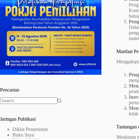
Peng
Kont
bahan
Peng
Dala
peng
mater
Manfaat Pe
Mengadopsi
Peng
meng
Men
Pencarian
produ
Inov
perus
No
Meni
results
lebi
Jaringan Publikasi
Tantangan 
Diklat Pemerintah
Buku Saya
Meskipun m