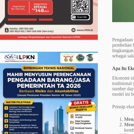
Pengadaan 
pembelian 
lingkungan
sebagai sa
Apa Itu Ek
Ekonomi si
tradisional
sumber day
model ini b
Prinsip eko
Men
Mema
kemba