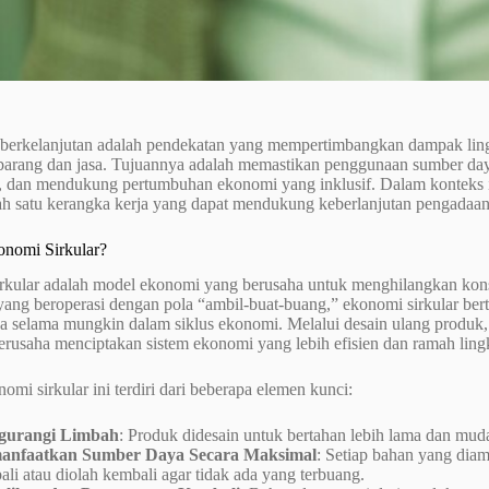
berkelanjutan adalah pendekatan yang mempertimbangkan dampak ling
barang dan jasa. Tujuannya adalah memastikan penggunaan sumber day
, dan mendukung pertumbuhan ekonomi yang inklusif. Dalam konteks in
lah satu kerangka kerja yang dapat mendukung keberlanjutan pengadaan
onomi Sirkular?
rkular adalah model ekonomi yang berusaha untuk menghilangkan kons
 yang beroperasi dengan pola “ambil-buat-buang,” ekonomi sirkular ber
a selama mungkin dalam siklus ekonomi. Melalui desain ulang produk,
erusaha menciptakan sistem ekonomi yang lebih efisien dan ramah lin
nomi sirkular ini terdiri dari beberapa elemen kunci:
gurangi Limbah
: Produk didesain untuk bertahan lebih lama dan mud
nfaatkan Sumber Daya Secara Maksimal
: Setiap bahan yang dia
li atau diolah kembali agar tidak ada yang terbuang.