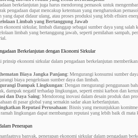
adaan berkelanjutan juga harus mendorong pemasok untuk mengemban
rak pengadaan dapat mencakup ketentuan yang mengharuskan pemasok
 yang dapat didaur ulang, atau proses produksi yang lebih efisien energ
elolaan Limbah yang Bertanggung Jawab
m ekonomi sirkular, limbah dianggap sebagai sumber daya yang salah k
elolaan limbah yang bertanggung jawab, seperti pemilahan sampah, pe
ial.
ngadaan Berkelanjutan dengan Ekonomi Sirkular
 prinsip ekonomi sirkular dalam pengadaan berkelanjutan memberikan 
hematan Biaya Jangka Panjang
: Mengurangi konsumsi sumber daya
urangi biaya pengelolaan sumber daya dan limbah.
gurangi Dampak Lingkungan
: Dengan mengurangi penggunaan baha
k, dampak negatif terhadap lingkungan, seperti emisi karbon dan keru
asi dan Daya Saing
: Mendorong inovasi dalam desain produk dan pro
ahaan di pasar global yang semakin sadar akan keberlanjutan.
ngkatkan Reputasi Perusahaan
: Bisnis yang menunjukkan komitmen
h ramah lingkungan dapat membangun reputasi yang lebih baik di mata 
dalam Penerapan
anfaatnya banyak, penerapan ekonomi sirkular dalam pengadaan berke