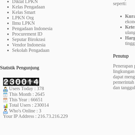
Diklat LPKN
seperti:
Kelas Pengadaan
Kelas Smart
Kura
LPKN Org
ekono
Ilmu LPKN
Kete
Pengadaan Indonesia
ulang
Procurement ID
Harg
Seputar Birokrasi
tingg
Vendor Indonesia
Sekolah Pengadaan
Penutup
Penerapan 
Statistik Pengunjung
lingkungan
dapat meng
pemerintah
dan tanggu
Users Today : 378
This Month : 2645
This Year : 66651
Total Users : 230014
Who's Online : 3
Your IP Address : 216.73.216.229