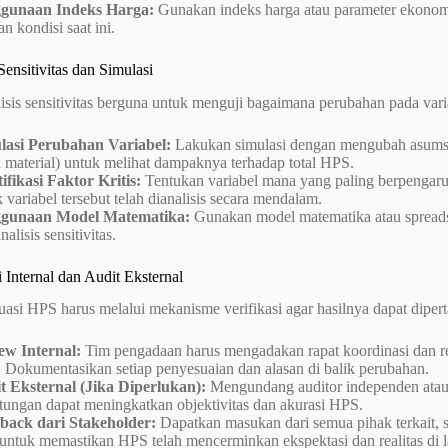
gunaan Indeks Harga:
Gunakan indeks harga atau parameter ekonomi
n kondisi saat ini.
 Sensitivitas dan Simulasi
isis sensitivitas berguna untuk menguji bagaimana perubahan pada var
lasi Perubahan Variabel:
Lakukan simulasi dengan mengubah asumsi-a
 material) untuk melihat dampaknya terhadap total HPS.
ifikasi Faktor Kritis:
Tentukan variabel mana yang paling berpengaruh
 variabel tersebut telah dianalisis secara mendalam.
gunaan Model Matematika:
Gunakan model matematika atau spread
nalisis sensitivitas.
si Internal dan Audit Eksternal
uasi HPS harus melalui mekanisme verifikasi agar hasilnya dapat dip
ew Internal:
Tim pengadaan harus mengadakan rapat koordinasi dan re
 Dokumentasikan setiap penyesuaian dan alasan di balik perubahan.
t Eksternal (Jika Diperlukan):
Mengundang auditor independen atau 
tungan dapat meningkatkan objektivitas dan akurasi HPS.
back dari Stakeholder:
Dapatkan masukan dari semua pihak terkait, 
 untuk memastikan HPS telah mencerminkan ekspektasi dan realitas di 