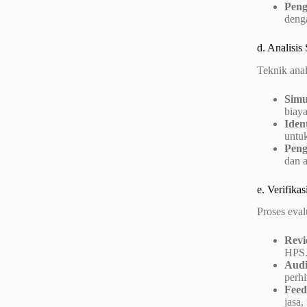
Peng
denga
d. Analisis
Teknik anal
Simu
biaya
Ident
untuk
Peng
dan a
e. Verifika
Proses eval
Revi
HPS.
Audi
perhi
Feed
jasa,