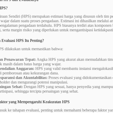
 HPS?
iraan Sendiri (HPS) merupakan estimasi harga yang disusun oleh tim
 wajar dalam suatu proses pengadaan. Estimasi ini dihasilkan melalui a
pengalaman pengadaan terdahulu. HPS biasanya terdiri atas komponen b
i, serta margin risiko yang diperlukan untuk mengantisipasi ketidakpast
 Evaluasi HPS Itu Penting?
PS dilakukan untuk memastikan bahwa:
n Penawaran Tepat:
Angka HPS yang akurat akan memudahkan tim e
k masih dalam batas harga yang wajar.
endalian Anggaran:
HPS yang valid membantu instansi mengalokasika
adi pemborosan atau kekurangan dana.
sparansi dan Akuntabilitas:
Proses evaluasi yang didokumentasikan
holder dan mengurangi potensi manipulasi.
aingan Sehat:
Dengan HPS yang sesuai, hanya penyedia yang mampu
rtisipasi, sehingga tercipta persaingan yang sehat.
Faktor yang Mempengaruhi Keakuratan HPS
suk ke tahapan evaluasi, penting untuk memahami beberapa faktor ya