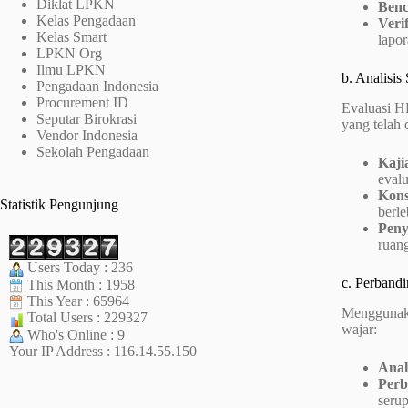
Diklat LPKN
Benc
Kelas Pengadaan
Veri
Kelas Smart
lapor
LPKN Org
Ilmu LPKN
b. Analisis
Pengadaan Indonesia
Procurement ID
Evaluasi HP
Seputar Birokrasi
yang telah 
Vendor Indonesia
Sekolah Pengadaan
Kaji
evalu
Kons
Statistik Pengunjung
berle
Peny
ruang
Users Today : 236
c. Perband
This Month : 1958
This Year : 65964
Menggunaka
Total Users : 229327
wajar:
Who's Online : 9
Your IP Address : 116.14.55.150
Anal
Perb
serup