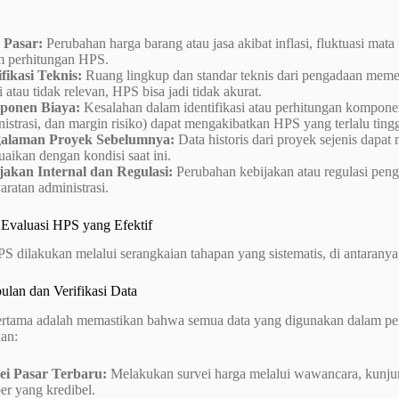
 Pasar:
Perubahan harga barang atau jasa akibat inflasi, fluktuasi ma
m perhitungan HPS.
fikasi Teknis:
Ruang lingkup dan standar teknis dari pengadaan memenga
i atau tidak relevan, HPS bisa jadi tidak akurat.
onen Biaya:
Kesalahan dalam identifikasi atau perhitungan komponen 
istrasi, dan margin risiko) dapat mengakibatkan HPS yang terlalu tinggi
alaman Proyek Sebelumnya:
Data historis dari proyek sejenis dapa
uaikan dengan kondisi saat ini.
jakan Internal dan Regulasi:
Perubahan kebijakan atau regulasi pen
aratan administrasi.
 Evaluasi HPS yang Efektif
S dilakukan melalui serangkaian tahapan yang sistematis, di antaranya
ulan dan Verifikasi Data
rtama adalah memastikan bahwa semua data yang digunakan dalam pen
kan:
ei Pasar Terbaru:
Melakukan survei harga melalui wawancara, kunjung
er yang kredibel.