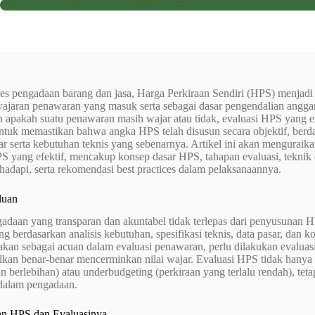
es pengadaan barang dan jasa, Harga Perkiraan Sendiri (HPS) menjadi
wajaran penawaran yang masuk serta sebagai dasar pengendalian angga
apakah suatu penawaran masih wajar atau tidak, evaluasi HPS yang efe
ntuk memastikan bahwa angka HPS telah disusun secara objektif, berda
ar serta kebutuhan teknis yang sebenarnya. Artikel ini akan mengura
PS yang efektif, mencakup konsep dasar HPS, tahapan evaluasi, tekni
adapi, serta rekomendasi best practices dalam pelaksanaannya.
luan
gadaan yang transparan dan akuntabel tidak terlepas dari penyusunan
ng berdasarkan analisis kebutuhan, spesifikasi teknis, data pasar, dan 
kan sebagai acuan dalam evaluasi penawaran, perlu dilakukan evalu
ilkan benar-benar mencerminkan nilai wajar. Evaluasi HPS tidak hanya
n berlebihan) atau underbudgeting (perkiraan yang terlalu rendah), tet
 dalam pengadaan.
ian HPS dan Evaluasinya