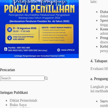
lain:
Data
dala
Spesi
tingg
Komp
admin
Peng
dises
Kebi
persy
4. Tahapan
Evaluasi HP
Pencarian
a. Pengump
No
Langkah pe
results
ini melibat
Jaringan Publikasi
Diklat Pemerintah
Surv
Buku Saya
sumb