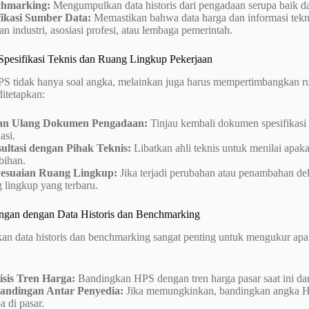
hmarking:
Mengumpulkan data historis dari pengadaan serupa baik dar
fikasi Sumber Data:
Memastikan bahwa data harga dan informasi teknis
an industri, asosiasi profesi, atau lembaga pemerintah.
 Spesifikasi Teknis dan Ruang Lingkup Pekerjaan
S tidak hanya soal angka, melainkan juga harus mempertimbangkan rua
ditetapkan:
an Ulang Dokumen Pengadaan:
Tinjau kembali dokumen spesifikasi t
asi.
ultasi dengan Pihak Teknis:
Libatkan ahli teknis untuk menilai apakah
bihan.
esuaian Ruang Lingkup:
Jika terjadi perubahan atau penambahan del
 lingkup yang terbaru.
ingan dengan Data Historis dan Benchmarking
n data historis dan benchmarking sangat penting untuk mengukur ap
isis Tren Harga:
Bandingkan HPS dengan tren harga pasar saat ini dan 
andingan Antar Penyedia:
Jika memungkinkan, bandingkan angka H
a di pasar.