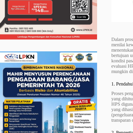
Dalam pros
menilai ke
menentukan 
bertujuan u
kondisi pas
evaluasi H
mungkin dih
1. Pendahu
Proses pen
yang dihitu
HPS diguna
yang dihas
(pengeluara
transparan
2. Pengert