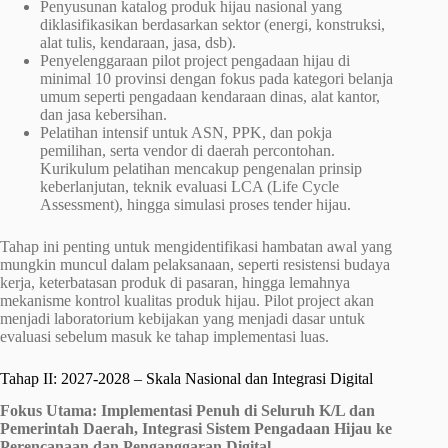
Penyusunan katalog produk hijau nasional yang
diklasifikasikan berdasarkan sektor (energi, konstruksi,
alat tulis, kendaraan, jasa, dsb).
Penyelenggaraan pilot project pengadaan hijau di
minimal 10 provinsi dengan fokus pada kategori belanja
umum seperti pengadaan kendaraan dinas, alat kantor,
dan jasa kebersihan.
Pelatihan intensif untuk ASN, PPK, dan pokja
pemilihan, serta vendor di daerah percontohan.
Kurikulum pelatihan mencakup pengenalan prinsip
keberlanjutan, teknik evaluasi LCA (Life Cycle
Assessment), hingga simulasi proses tender hijau.
Tahap ini penting untuk mengidentifikasi hambatan awal yang
mungkin muncul dalam pelaksanaan, seperti resistensi budaya
kerja, keterbatasan produk di pasaran, hingga lemahnya
mekanisme kontrol kualitas produk hijau. Pilot project akan
menjadi laboratorium kebijakan yang menjadi dasar untuk
evaluasi sebelum masuk ke tahap implementasi luas.
Tahap II: 2027-2028 – Skala Nasional dan Integrasi Digital
Fokus Utama: Implementasi Penuh di Seluruh K/L dan
Pemerintah Daerah, Integrasi Sistem Pengadaan Hijau ke
Perencanaan dan Penganggaran Digital