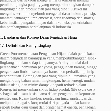
paradigma dari sekadar mengejar harga termurah menuju
pemikiran jangka panjang yang mempertimbangkan dampak
lingkungan dari produk atau jasa yang dibeli. Artikel ini
mengulas secara menyeluruh mengenai dasar hukum, prinsip,
manfaat, tantangan, implementasi, serta roadmap dan strategi
keberhasilan pengadaan hijau dalam konteks pemerintahan
dan pembangunan berkelanjutan di Indonesia.
1. Landasan dan Konsep Dasar Pengadaan Hijau
1.1 Definisi dan Ruang Lingkup
Green Procurement atau Pengadaan Hijau adalah pendekatan
dalam pengadaan barang/jasa yang mempertimbangkan aspek
lingkungan dalam setiap tahapannya. Artinya, mulai dari
perencanaan, pemilihan penyedia, penggunaan barang, hingga
pengelolaan limbah, semuanya harus memperhatikan prinsip
keberlanjutan. Barang dan jasa yang dipilih diutamakan yang
mengandung bahan ramah lingkungan, hemat energi, mudah
didaur ulang, dan minim dampak negatif terhadap alam.
Konsep ini menekankan siklus hidup produk (life cycle cost)
sebagai salah satu basis utama dalam pengambilan keputusan
pengadaan. Ruang lingkup pengadaan hijau sangat luas dan
meliputi berbagai sektor, mulai dari pengadaan alat kantor
seperti kertas daur ulang dan printer hemat energi, pengadaan