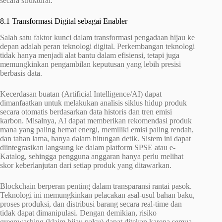
secara struktural.
8.1 Transformasi Digital sebagai Enabler
Salah satu faktor kunci dalam transformasi pengadaan hijau ke
depan adalah peran teknologi digital. Perkembangan teknologi
tidak hanya menjadi alat bantu dalam efisiensi, tetapi juga
memungkinkan pengambilan keputusan yang lebih presisi
berbasis data.
Kecerdasan buatan (Artificial Intelligence/AI) dapat
dimanfaatkan untuk melakukan analisis siklus hidup produk
secara otomatis berdasarkan data historis dan tren emisi
karbon. Misalnya, AI dapat memberikan rekomendasi produk
mana yang paling hemat energi, memiliki emisi paling rendah,
dan tahan lama, hanya dalam hitungan detik. Sistem ini dapat
diintegrasikan langsung ke dalam platform SPSE atau e-
Katalog, sehingga pengguna anggaran hanya perlu melihat
skor keberlanjutan dari setiap produk yang ditawarkan.
Blockchain berperan penting dalam transparansi rantai pasok.
Teknologi ini memungkinkan pelacakan asal-usul bahan baku,
proses produksi, dan distribusi barang secara real-time dan
tidak dapat dimanipulasi. Dengan demikian, risiko
greenwashing (klaim hijau palsu) dapat ditekan karena semua