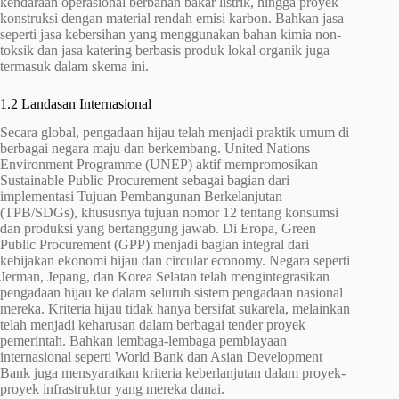
kendaraan operasional berbahan bakar listrik, hingga proyek
konstruksi dengan material rendah emisi karbon. Bahkan jasa
seperti jasa kebersihan yang menggunakan bahan kimia non-
toksik dan jasa katering berbasis produk lokal organik juga
termasuk dalam skema ini.
1.2 Landasan Internasional
Secara global, pengadaan hijau telah menjadi praktik umum di
berbagai negara maju dan berkembang. United Nations
Environment Programme (UNEP) aktif mempromosikan
Sustainable Public Procurement sebagai bagian dari
implementasi Tujuan Pembangunan Berkelanjutan
(TPB/SDGs), khususnya tujuan nomor 12 tentang konsumsi
dan produksi yang bertanggung jawab. Di Eropa, Green
Public Procurement (GPP) menjadi bagian integral dari
kebijakan ekonomi hijau dan circular economy. Negara seperti
Jerman, Jepang, dan Korea Selatan telah mengintegrasikan
pengadaan hijau ke dalam seluruh sistem pengadaan nasional
mereka. Kriteria hijau tidak hanya bersifat sukarela, melainkan
telah menjadi keharusan dalam berbagai tender proyek
pemerintah. Bahkan lembaga-lembaga pembiayaan
internasional seperti World Bank dan Asian Development
Bank juga mensyaratkan kriteria keberlanjutan dalam proyek-
proyek infrastruktur yang mereka danai.