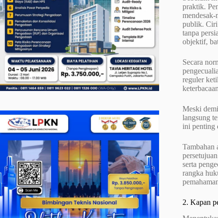
praktik. Pe
mendesak-m
publik. Cir
tanpa pers
objektif, b
Secara nor
pengecualia
reguler ket
keterbacaan
Meski demik
langsung te
ini penting
Tambahan as
persetujuan
serta penge
rangka huk
pemahaman 
2. Kapan pe