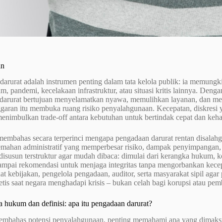
an
arurat adalah instrumen penting dalam tata kelola publik: ia memungk
m, pandemi, kecelakaan infrastruktur, atau situasi kritis lainnya. Den
darurat bertujuan menyelamatkan nyawa, memulihkan layanan, dan men
ggaran itu membuka ruang risiko penyalahgunaan. Kecepatan, diskresi ya
menimbulkan trade-off antara kebutuhan untuk bertindak cepat dan kehar
i membahas secara terperinci mengapa pengadaan darurat rentan disal
mahan administratif yang memperbesar risiko, dampak penyimpangan, d
disusun terstruktur agar mudah dibaca: dimulai dari kerangka hukum, k
sampai rekomendasi untuk menjaga integritas tanpa mengorbankan kecep
t kebijakan, pengelola pengadaan, auditor, serta masyarakat sipil agar
 etis saat negara menghadapi krisis – bukan celah bagi korupsi atau pe
 hukum dan definisi: apa itu pengadaan darurat?
mbahas potensi penyalahgunaan, penting memahami apa yang dimaksud 