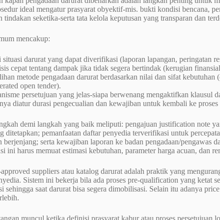
 kapan pengadaan darurat dibenarkan adalah langkah penting untuk m
osedur ideal mengatur prasyarat obyektif-mis. bukti kondisi bencana, pen
tindakan seketika-serta tata kelola keputusan yang transparan dan ter
umum mencakup:
 situasi darurat yang dapat diverifikasi (laporan lapangan, peringatan re
sis cepat tentang dampak jika tidak segera bertindak (kerugian finansia
ihan metode pengadaan darurat berdasarkan nilai dan sifat kebutuhan (di
erated open tender).
isme persetujuan yang jelas-siapa berwenang mengaktifkan klausul dar
nya diatur durasi pengecualian dan kewajiban untuk kembali ke proses n
ngkah demi langkah yang baik meliputi: pengajuan justification note 
ng ditetapkan; pemanfaatan daftar penyedia terverifikasi untuk percepa
berjenjang; serta kewajiban laporan ke badan pengadaan/pengawas dala
 ini harus memuat estimasi kebutuhan, parameter harga acuan, dan ren
approved suppliers atau katalog darurat adalah praktik yang mengurang
yedia. Sistem ini bekerja bila ada proses pre-qualification yang ketat s
si sehingga saat darurat bisa segera dimobilisasi. Selain itu adanya pr
lebih.
ngan muncul ketika definisi prasyarat kabur atau proses persetujuan lo