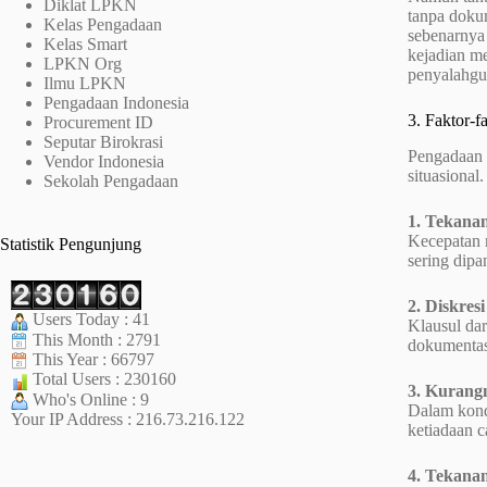
Diklat LPKN
tanpa doku
Kelas Pengadaan
sebenarnya 
Kelas Smart
kejadian me
LPKN Org
penyalahgu
Ilmu LPKN
Pengadaan Indonesia
3. Faktor-
Procurement ID
Seputar Birokrasi
Pengadaan d
Vendor Indonesia
situasional
Sekolah Pengadaan
1. Tekana
Kecepatan m
Statistik Pengunjung
sering dipa
2. Diskres
Users Today : 41
Klausul dar
This Month : 2791
dokumentasi
This Year : 66797
Total Users : 230160
3. Kurangn
Who's Online : 9
Dalam kond
Your IP Address : 216.73.216.122
ketiadaan c
4. Tekanan 