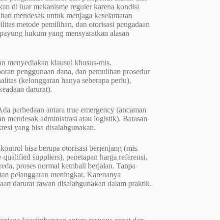
kan di luar mekanisme reguler karena kondisi
tuhan mendesak untuk menjaga keselamatan
ilitas metode pemilihan, dan otorisasi pengadaan
m payung hukum yang mensyaratkan alasan
an menyediakan klausul khusus-mis.
laporan penggunaan dana, dan pemulihan prosedur
litas (kelonggaran hanya seberapa perlu),
keadaan darurat).
a. Ada perbedaan antara true emergency (ancaman
n mendesak administrasi atau logistik). Batasan
skresi yang bisa disalahgunakan.
ontrol bisa berupa otorisasi berjenjang (mis.
-qualified suppliers), penetapan harga referensi,
reda, proses normal kembali berjalan. Tanpa
tan pelanggaran meningkat. Karenanya
aan darurat rawan disalahgunakan dalam praktik.