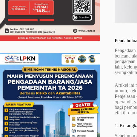
Pendahulu
Pengadaan d
bencana ala
pengadaan 
lain, kelon
seringkali 
Artikel in
umum, kele
Penjelasan 
operandi, 
bagi pembua
efektif dan
1. Kerangka
Sebelum me