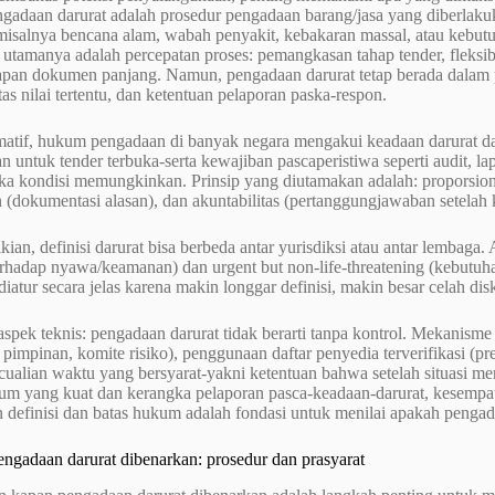
ngadaan darurat adalah prosedur pengadaan barang/jasa yang diberlaku
isalnya bencana alam, wabah penyakit, kebakaran massal, atau kebu
i utamanya adalah percepatan proses: pemangkasan tahap tender, fleksib
iapan dokumen panjang. Namun, pengadaan darurat tetap berada dala
atas nilai tertentu, dan ketentuan pelaporan paska-respon.
matif, hukum pengadaan di banyak negara mengakui keadaan darurat d
n untuk tender terbuka-serta kewajiban pascaperistiwa seperti audit, 
ika kondisi memungkinkan. Prinsip yang diutamakan adalah: proporsiona
 (dokumentasi alasan), dan akuntabilitas (pertanggungjawaban setelah 
ian, definisi darurat bisa berbeda antar yurisdiksi atau antar lembag
rhadap nyawa/keamanan) dan urgent but non-life-threatening (kebutuha
 diatur secara jelas karena makin longgar definisi, makin besar celah di
pek teknis: pengadaan darurat tidak berarti tanpa kontrol. Mekanisme k
 pimpinan, komite risiko), penggunaan daftar penyedia terverifikasi (pre
cualian waktu yang bersyarat-yakni ketentuan bahwa setelah situasi me
um yang kuat dan kerangka pelaporan pasca-keadaan-darurat, kesempa
definisi dan batas hukum adalah fondasi untuk menilai apakah pengad
ngadaan darurat dibenarkan: prosedur dan prasyarat