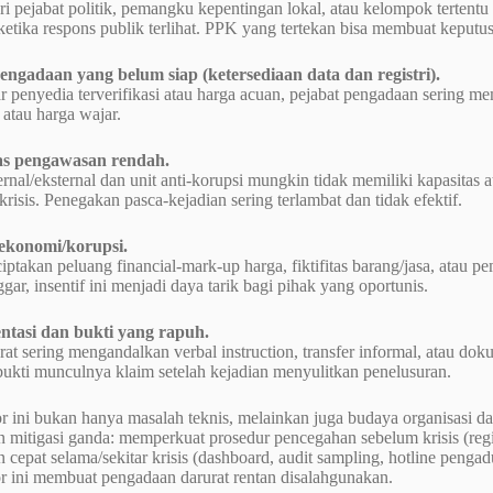
i pejabat politik, pemangku kepentingan lokal, atau kelompok tertent
etika respons publik terlihat. PPK yang tertekan bisa membuat keputu
pengadaan yang belum siap (ketersediaan data dan registri).
r penyedia terverifikasi atau harga acuan, pejabat pengadaan sering me
atau harga wajar.
tas pengawasan rendah.
ernal/eksternal dan unit anti-korupsi mungkin tidak memiliki kapasi
 krisis. Penegakan pasca-kejadian sering terlambat dan tidak efektif.
f ekonomi/korupsi.
iptakan peluang financial-mark-up harga, fiktifitas barang/jasa, atau 
ggar, insentif ini menjadi daya tarik bagi pihak yang oportunis.
ntasi dan bukti yang rapuh.
rat sering mengandalkan verbal instruction, transfer informal, atau d
ukti munculnya klaim setelah kejadian menyulitkan penelusuran.
or ini bukan hanya masalah teknis, melainkan juga budaya organisasi 
mitigasi ganda: memperkuat prosedur pencegahan sebelum krisis (registr
cepat selama/sekitar krisis (dashboard, audit sampling, hotline penga
or ini membuat pengadaan darurat rentan disalahgunakan.