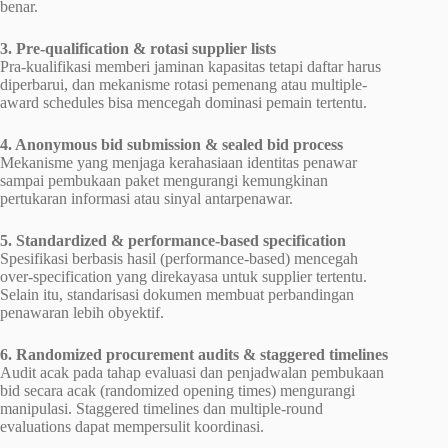
benar.
3. Pre-qualification & rotasi supplier lists
Pra-kualifikasi memberi jaminan kapasitas tetapi daftar harus
diperbarui, dan mekanisme rotasi pemenang atau multiple-
award schedules bisa mencegah dominasi pemain tertentu.
4. Anonymous bid submission & sealed bid process
Mekanisme yang menjaga kerahasiaan identitas penawar
sampai pembukaan paket mengurangi kemungkinan
pertukaran informasi atau sinyal antarpenawar.
5. Standardized & performance-based specification
Spesifikasi berbasis hasil (performance-based) mencegah
over-specification yang direkayasa untuk supplier tertentu.
Selain itu, standarisasi dokumen membuat perbandingan
penawaran lebih obyektif.
6. Randomized procurement audits & staggered timelines
Audit acak pada tahap evaluasi dan penjadwalan pembukaan
bid secara acak (randomized opening times) mengurangi
manipulasi. Staggered timelines dan multiple-round
evaluations dapat mempersulit koordinasi.