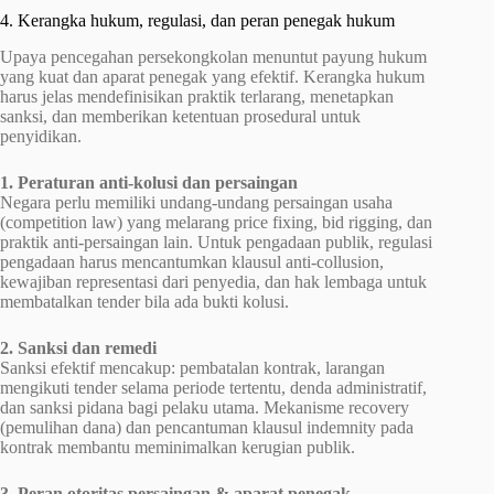
4. Kerangka hukum, regulasi, dan peran penegak hukum
Upaya pencegahan persekongkolan menuntut payung hukum
yang kuat dan aparat penegak yang efektif. Kerangka hukum
harus jelas mendefinisikan praktik terlarang, menetapkan
sanksi, dan memberikan ketentuan prosedural untuk
penyidikan.
1. Peraturan anti-kolusi dan persaingan
Negara perlu memiliki undang-undang persaingan usaha
(competition law) yang melarang price fixing, bid rigging, dan
praktik anti-persaingan lain. Untuk pengadaan publik, regulasi
pengadaan harus mencantumkan klausul anti-collusion,
kewajiban representasi dari penyedia, dan hak lembaga untuk
membatalkan tender bila ada bukti kolusi.
2. Sanksi dan remedi
Sanksi efektif mencakup: pembatalan kontrak, larangan
mengikuti tender selama periode tertentu, denda administratif,
dan sanksi pidana bagi pelaku utama. Mekanisme recovery
(pemulihan dana) dan pencantuman klausul indemnity pada
kontrak membantu meminimalkan kerugian publik.
3. Peran otoritas persaingan & aparat penegak