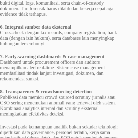
bukti digital, logs, komunikasi, serta chain-of-custody
dokumen. Tim forensik harus dilatih dan bekerja cepat agar
evidence tidak terhapus.
6. Integrasi sumber data eksternal
Cross-check dengan tax records, company registration, bank
data (dengan izin hukum), serta databases lain menyingkap
hubungan tersembunyi.
7. Early-warning dashboards & case management
Dashboard untuk procurement officers dan auditors
menampilkan alert real-time. Sistem case management
memfasilitasi tindak lanjut: investigasi, dokumen, dan
rekomendasi sanksi.
8. Transparency & crowdsourcing detection
Publikasi data memicu crowd-sourced scrutiny-jurnalis atau
CSO sering menemukan anomali yang terlewat oleh sistem.
Kombinasi analytics internal dan scrutiny eksternal
meningkatkan efektivitas deteksi.
Investasi pada kemampuan analitik bukan sekadar teknologi;
diperlukan data governance, personel terlatih, kerja sama
antar-institusi (akses data), dan SOP untuk menindak temuan