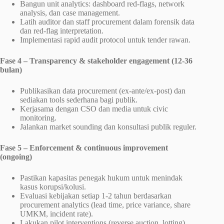
Bangun unit analytics: dashboard red-flags, network
analysis, dan case management.
Latih auditor dan staff procurement dalam forensik data
dan red-flag interpretation.
Implementasi rapid audit protocol untuk tender rawan.
Fase 4 – Transparency & stakeholder engagement (12-36
bulan)
Publikasikan data procurement (ex-ante/ex-post) dan
sediakan tools sederhana bagi publik.
Kerjasama dengan CSO dan media untuk civic
monitoring.
Jalankan market sounding dan konsultasi publik reguler.
Fase 5 – Enforcement & continuous improvement
(ongoing)
Pastikan kapasitas penegak hukum untuk menindak
kasus korupsi/kolusi.
Evaluasi kebijakan setiap 1-2 tahun berdasarkan
procurement analytics (lead time, price variance, share
UMKM, incident rate).
Lakukan pilot interventions (reverse auction, lotting)