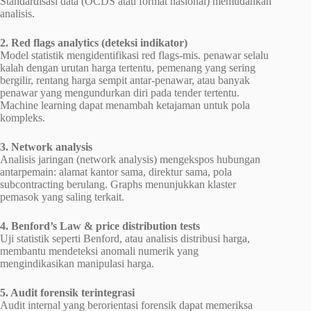
Standardisasi data (OCDS atau format nasional) memudahkan
analisis.
2. Red flags analytics (deteksi indikator)
Model statistik mengidentifikasi red flags-mis. penawar selalu
kalah dengan urutan harga tertentu, pemenang yang sering
bergilir, rentang harga sempit antar-penawar, atau banyak
penawar yang mengundurkan diri pada tender tertentu.
Machine learning dapat menambah ketajaman untuk pola
kompleks.
3. Network analysis
Analisis jaringan (network analysis) mengekspos hubungan
antarpemain: alamat kantor sama, direktur sama, pola
subcontracting berulang. Graphs menunjukkan klaster
pemasok yang saling terkait.
4. Benford’s Law & price distribution tests
Uji statistik seperti Benford, atau analisis distribusi harga,
membantu mendeteksi anomali numerik yang
mengindikasikan manipulasi harga.
5. Audit forensik terintegrasi
Audit internal yang berorientasi forensik dapat memeriksa