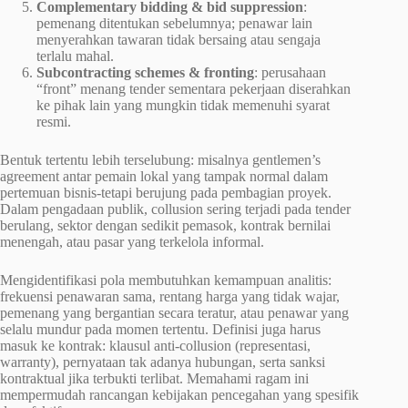
Complementary bidding & bid suppression
:
pemenang ditentukan sebelumnya; penawar lain
menyerahkan tawaran tidak bersaing atau sengaja
terlalu mahal.
Subcontracting schemes & fronting
: perusahaan
“front” menang tender sementara pekerjaan diserahkan
ke pihak lain yang mungkin tidak memenuhi syarat
resmi.
Bentuk tertentu lebih terselubung: misalnya gentlemen’s
agreement antar pemain lokal yang tampak normal dalam
pertemuan bisnis-tetapi berujung pada pembagian proyek.
Dalam pengadaan publik, collusion sering terjadi pada tender
berulang, sektor dengan sedikit pemasok, kontrak bernilai
menengah, atau pasar yang terkelola informal.
Mengidentifikasi pola membutuhkan kemampuan analitis:
frekuensi penawaran sama, rentang harga yang tidak wajar,
pemenang yang bergantian secara teratur, atau penawar yang
selalu mundur pada momen tertentu. Definisi juga harus
masuk ke kontrak: klausul anti-collusion (representasi,
warranty), pernyataan tak adanya hubungan, serta sanksi
kontraktual jika terbukti terlibat. Memahami ragam ini
mempermudah rancangan kebijakan pencegahan yang spesifik