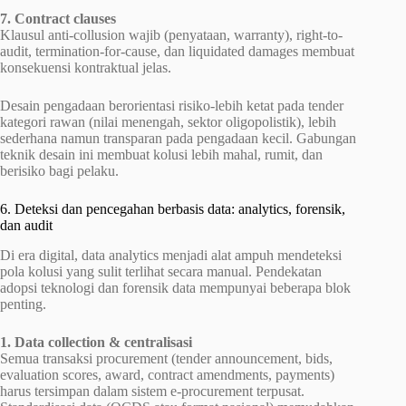
7. Contract clauses
Klausul anti-collusion wajib (penyataan, warranty), right-to-
audit, termination-for-cause, dan liquidated damages membuat
konsekuensi kontraktual jelas.
Desain pengadaan berorientasi risiko-lebih ketat pada tender
kategori rawan (nilai menengah, sektor oligopolistik), lebih
sederhana namun transparan pada pengadaan kecil. Gabungan
teknik desain ini membuat kolusi lebih mahal, rumit, dan
berisiko bagi pelaku.
6. Deteksi dan pencegahan berbasis data: analytics, forensik,
dan audit
Di era digital, data analytics menjadi alat ampuh mendeteksi
pola kolusi yang sulit terlihat secara manual. Pendekatan
adopsi teknologi dan forensik data mempunyai beberapa blok
penting.
1. Data collection & centralisasi
Semua transaksi procurement (tender announcement, bids,
evaluation scores, award, contract amendments, payments)
harus tersimpan dalam sistem e-procurement terpusat.