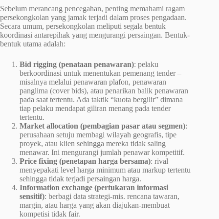
Sebelum merancang pencegahan, penting memahami ragam
persekongkolan yang jamak terjadi dalam proses pengadaan.
Secara umum, persekongkolan meliputi segala bentuk
koordinasi antarepihak yang mengurangi persaingan. Bentuk-
bentuk utama adalah:
Bid rigging (penataan penawaran)
: pelaku
berkoordinasi untuk menentukan pemenang tender –
misalnya melalui penawaran plafon, penawaran
panglima (cover bids), atau penarikan balik penawaran
pada saat tertentu. Ada taktik “kuota bergilir” dimana
tiap pelaku mendapat giliran menang pada tender
tertentu.
Market allocation (pembagian pasar atau segmen)
:
perusahaan setuju membagi wilayah geografis, tipe
proyek, atau klien sehingga mereka tidak saling
menawar. Ini mengurangi jumlah penawar kompetitif.
Price fixing (penetapan harga bersama)
: rival
menyepakati level harga minimum atau markup tertentu
sehingga tidak terjadi persaingan harga.
Information exchange (pertukaran informasi
sensitif)
: berbagi data strategi-mis. rencana tawaran,
margin, atau harga yang akan diajukan-membuat
kompetisi tidak fair.