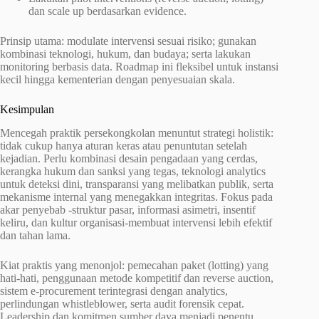
dan scale up berdasarkan evidence.
Prinsip utama: modulate intervensi sesuai risiko; gunakan
kombinasi teknologi, hukum, dan budaya; serta lakukan
monitoring berbasis data. Roadmap ini fleksibel untuk instansi
kecil hingga kementerian dengan penyesuaian skala.
Kesimpulan
Mencegah praktik persekongkolan menuntut strategi holistik:
tidak cukup hanya aturan keras atau penuntutan setelah
kejadian. Perlu kombinasi desain pengadaan yang cerdas,
kerangka hukum dan sanksi yang tegas, teknologi analytics
untuk deteksi dini, transparansi yang melibatkan publik, serta
mekanisme internal yang menegakkan integritas. Fokus pada
akar penyebab -struktur pasar, informasi asimetri, insentif
keliru, dan kultur organisasi-membuat intervensi lebih efektif
dan tahan lama.
Kiat praktis yang menonjol: pemecahan paket (lotting) yang
hati-hati, penggunaan metode kompetitif dan reverse auction,
sistem e-procurement terintegrasi dengan analytics,
perlindungan whistleblower, serta audit forensik cepat.
Leadership dan komitmen sumber daya menjadi penentu