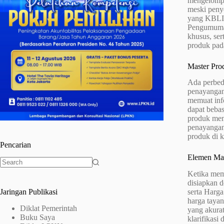
mengelompo
meski penye
yang KBLI-
Pengumuman
khusus, ser
produk pad
Master Pro
Ada perbeda
penayangan 
memuat info
dapat bebas
produk mem
penayangan 
produk di k
Pencarian
Elemen Mas
No
Ketika mem
results
disiapkan d
Jaringan Publikasi
serta Harga
harga taya
Diklat Pemerintah
yang akura
Buku Saya
klarifikasi 