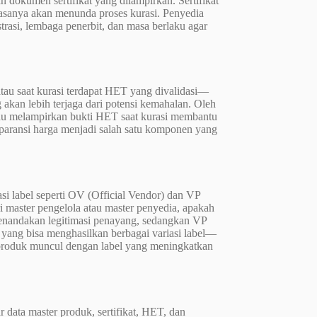
n dokumen sertifikat yang dilampirkan. Sertifikat
biasanya akan menunda proses kurasi. Penyedia
asi, lembaga penerbit, dan masa berlaku agar
 atau saat kurasi terdapat HET yang divalidasi—
kan lebih terjaga dari potensi kemahalan. Oleh
au melampirkan bukti HET saat kurasi membantu
sparansi harga menjadi salah satu komponen yang
.
 label seperti OV (Official Vendor) dan VP
i master pengelola atau master penyedia, apakah
 menandakan legitimasi penayang, sedangkan VP
 yang bisa menghasilkan berbagai variasi label—
roduk muncul dengan label yang meningkatkan
 data master produk, sertifikat, HET, dan