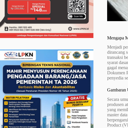
Mengapa Me
Menjadi pe
dirancang s
transaksi 
syarat dasa
gagal mena
Dokumen Pe
penyedia s
Gambaran U
Secara umu
produsen at
yang memil
master data
berpengaru
Product (VP