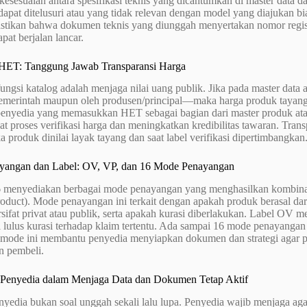
esesuaian antara spesifikasi teknis yang dicantumkan di master data da
dapat ditelusuri atau yang tidak relevan dengan model yang diajukan 
stikan bahwa dokumen teknis yang diunggah menyertakan nomor registr
apat berjalan lancar.
HET: Tanggung Jawab Transparansi Harga
fungsi katalog adalah menjaga nilai uang publik. Jika pada master data
pemerintah maupun oleh produsen/principal—maka harga produk tayang a
 penyedia yang memasukkan HET sebagai bagian dari master produk at
 proses verifikasi harga dan meningkatkan kredibilitas tawaran. Tran
ika produk dinilai layak tayang dan saat label verifikasi dipertimbangkan
angan dan Label: OV, VP, dan 16 Mode Penayangan
 menyediakan berbagai mode penayangan yang menghasilkan kombinasi
roduct). Mode penayangan ini terkait dengan apakah produk berasal dar
rsifat privat atau publik, serta apakah kurasi diberlakukan. Label OV
l lulus kurasi terhadap klaim tertentu. Ada sampai 16 mode penayangan
ode ini membantu penyedia menyiapkan dokumen dan strategi agar p
n pembeli.
Penyedia dalam Menjaga Data dan Dokumen Tetap Aktif
yedia bukan soal unggah sekali lalu lupa. Penyedia wajib menjaga agar