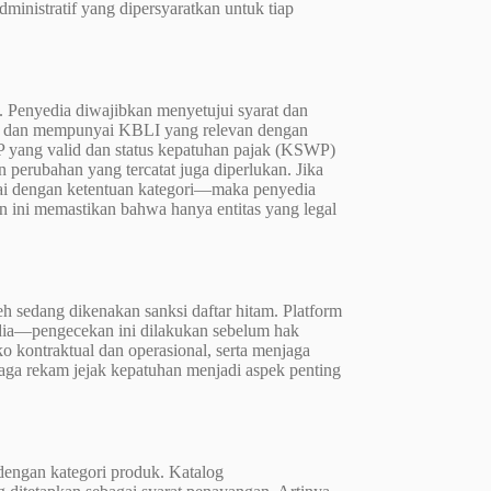
inistratif yang dipersyaratkan untuk tiap
. Penyedia diwajibkan menyetujui syarat dan
IB) dan mempunyai KBLI yang relevan dengan
P yang valid dan status kepatuhan pajak (KSWP)
n perubahan yang tercatat juga diperlukan. Jika
suai dengan ketentuan kategori—maka penyedia
n ini memastikan bahwa hanya entitas yang legal
eh sedang dikenakan sanksi daftar hitam. Platform
dia—pengecekan ini dilakukan sebelum hak
ko kontraktual dan operasional, serta menjaga
jaga rekam jejak kepatuhan menjadi aspek penting
dengan kategori produk. Katalog