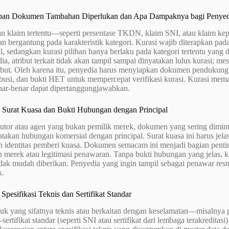
apan Dokumen Tambahan Diperlukan dan Apa Dampaknya bagi Penyed
n klaim tertentu—seperti persentase TKDN, klaim SNI, atau klaim k
han bergantung pada karakteristik kategori. Kurasi wajib diterapkan pad
, sedangkan kurasi pilihan hanya berlaku pada kategori tertentu yang d
ia, atribut terkait tidak akan tampil sampai dinyatakan lulus kurasi; m
sebut. Oleh karena itu, penyedia harus menyiapkan dokumen pendukung 
ibusi, dan bukti HET untuk mempercepat verifikasi kurasi. Kurasi mem
nar-benar dapat dipertanggungjawabkan.
n Surat Kuasa dan Bukti Hubungan dengan Principal
butor atau agen yang bukan pemilik merek, dokumen yang sering diminta 
akan hubungan komersial dengan principal. Surat kuasa ini harus jela
n identitas pemberi kuasa. Dokumen semacam ini menjadi bagian pentin
 merek atau legitimasi penawaran. Tanpa bukti hubungan yang jelas, kla
idak mudah diberikan. Penyedia yang ingin tampil sebagai penawar res
k.
Spesifikasi Teknis dan Sertifikat Standar
k yang sifatnya teknis atau berkaitan dengan keselamatan—misalnya per
ertifikat standar (seperti SNI atau sertifikat dari lembaga terakredita