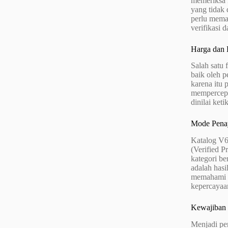
memeriksa k
yang tidak 
perlu mema
verifikasi d
Harga dan 
Salah satu 
baik oleh 
karena itu
mempercepat
dinilai ket
Mode Penay
Katalog V6
(Verified P
kategori be
adalah hasi
memahami m
kepercayaa
Kewajiban 
Menjadi pen