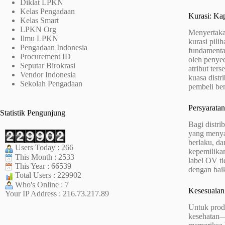
Diklat LPKN
Kelas Pengadaan
Kurasi: K
Kelas Smart
LPKN Org
Menyertaka
Ilmu LPKN
kurasi pili
Pengadaan Indonesia
fundamental
Procurement ID
oleh penyed
Seputar Birokrasi
atribut ter
Vendor Indonesia
kuasa distr
Sekolah Pengadaan
pembeli be
Persyarata
Statistik Pengunjung
Bagi distri
yang menyat
berlaku, da
Users Today : 266
kepemilikan
This Month : 2533
label OV t
This Year : 66539
dengan bai
Total Users : 229902
Who's Online : 7
Kesesuaian 
Your IP Address : 216.73.217.89
Untuk produ
kesehatan—s