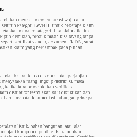
ia
epemilikan merek—memicu kurasi wajib atau
a seluruh kategori Level III untuk beberapa klaim
itetapkan manajer kategori. Jika klaim diklaim
eskipun demikian, produk masih bisa tayang tanpa
seperti sertifikat standar, dokumen TKDN, surat
astikan klaim yang berdampak pada pilihan
adalah surat kuasa distribusi atau perjanjian
s menyatakan ruang lingkup distribusi, masa
g ketika kurator melakukan verifikasi
im distributor resmi akan sulit dibuktikan dan
mi harus menata dokumentasi hubungan principal
alatan listrik, bahan bangunan, atau alat
si) menjadi komponen penting. Kurator akan