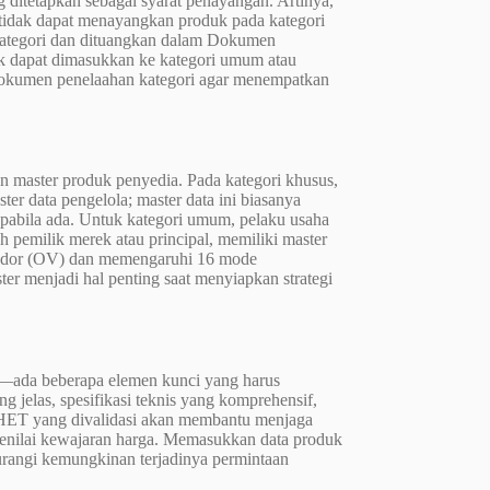
ditetapkan sebagai syarat penayangan. Artinya,
ap tidak dapat menayangkan produk pada kategori
 kategori dan dituangkan dalam Dokumen
 dapat dimasukkan ke kategori umum atau
h dokumen penelaahan kategori agar menempatkan
an master produk penyedia. Pada kategori khusus,
er data pengelola; master data ini biasanya
apabila ada. Untuk kategori umum, pelaku usaha
 pemilik merek atau principal, memiliki master
ndor (OV) dan memengaruhi 16 mode
er menjadi hal penting saat menyiapkan strategi
—ada beberapa elemen kunci yang harus
g jelas, spesifikasi teknis yang komprehensif,
a. HET yang divalidasi akan membantu menjaga
enilai kewajaran harga. Memasukkan data produk
rangi kemungkinan terjadinya permintaan