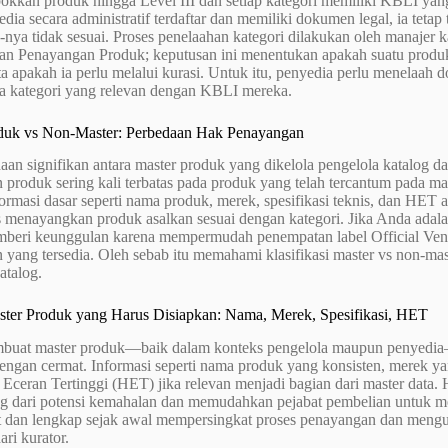
kkan produk hingga Level III dan setiap kategori memiliki KBLI yang 
dia secara administratif terdaftar dan memiliki dokumen legal, ia tet
nya tidak sesuai. Proses penelaahan kategori dilakukan oleh manajer
 Penayangan Produk; keputusan ini menentukan apakah suatu produk
ta apakah ia perlu melalui kurasi. Untuk itu, penyedia perlu menelaa
a kategori yang relevan dengan KBLI mereka.
duk vs Non-Master: Perbedaan Hak Penayangan
an signifikan antara master produk yang dikelola pengelola katalog d
produk sering kali terbatas pada produk yang telah tercantum pada mast
rmasi dasar seperti nama produk, merek, spesifikasi teknis, dan HET 
 menayangkan produk asalkan sesuai dengan kategori. Jika Anda adalah
beri keunggulan karena mempermudah penempatan label Official Ve
yang tersedia. Oleh sebab itu memahami klasifikasi master vs non-mast
atalog.
ter Produk yang Harus Disiapkan: Nama, Merek, Spesifikasi, HET
buat master produk—baik dalam konteks pengelola maupun penyedia
engan cermat. Informasi seperti nama produk yang konsisten, merek yan
 Eceran Tertinggi (HET) jika relevan menjadi bagian dari master dat
ng dari potensi kemahalan dan memudahkan pejabat pembelian untuk m
t dan lengkap sejak awal mempersingkat proses penayangan dan mengu
dari kurator.