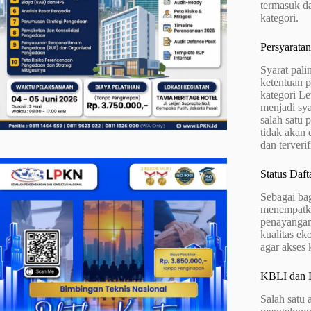
termasuk da
kategori.
Persyarata
Syarat pali
ketentuan 
kategori L
menjadi sya
salah satu 
tidak akan 
dan terveri
Status Daft
Sebagai bag
menempatka
penayangan 
kualitas ek
agar akses 
KBLI dan L
Salah satu