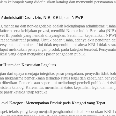
lam kelompok yang didefinisikan katalog dan memenuhi persyaratan adm
n Administratif Dasar: Izin, NIB, KBLI, dan NPWP
ng mendasar dan non-negotiable adalah kelengkapan administrasi usaha
platform serta kebijakan privasi, memiliki Nomor Induk Berusaha (N
evel III produk yang hendak ditayangkan. Selain itu, kepemilikan NPW
rat administratif penting. Untuk badan usaha, adanya akta pendirian da
persyaratan administratif ini tidak terpenuhi—misalnya KBLI tidak se
dapat melakukan penayangan produk pada kategori tersebut. Persyarata
fikasi yang dapat mengakses pasar pengadaan publik.
ar Hitam dan Kesesuaian Legalitas
ian dari upaya menjaga integritas pasar pengadaan, penyedia tidak bol
n mekanisme pemeriksaan terhadap status legal dan kepatuhan penye
diberikan. Pemeriksaan seperti ini melindungi pembeli publik dari risi
osistem katalog. Karena itu, memahami status kepatuhan legal dan men
ke pasar katalog tetap terbuka.
evel Kategori: Menempatkan Produk pada Kategori yang Tepat
 aspek teknis yang kerap menjadi penghambat adalah kecocokan KBLI 