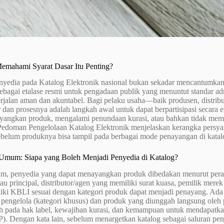
mahami Syarat Dasar Itu Penting?
nyedia pada Katalog Elektronik nasional bukan sekadar mencantumka
ebagai etalase resmi untuk pengadaan publik yang menuntut standar admi
berjalan aman dan akuntabel. Bagi pelaku usaha—baik produsen, dis
r dan prosesnya adalah langkah awal untuk dapat berpartisipasi secara 
yangkan produk, mengalami penundaan kurasi, atau bahkan tidak meme
doman Pengelolaan Katalog Elektronik menjelaskan kerangka persyarat
ebelum produknya bisa tampil pada berbagai mode penayangan di katal
mum: Siapa yang Boleh Menjadi Penyedia di Katalog?
m, penyedia yang dapat menayangkan produk dibedakan menurut peran 
au principal, distributor/agen yang memiliki surat kuasa, pemilik merek
iki KBLI sesuai dengan kategori produk dapat menjadi penayang. Ada p
 pengelola (kategori khusus) dan produk yang diunggah langsung oleh
h pada hak label, kewajiban kurasi, dan kemampuan untuk mendapatkan 
). Dengan kata lain, sebelum menargetkan katalog sebagai saluran pe