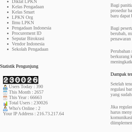
Diklat LPKN
Bagi paniti
Kelas Pengadaan
prosedur ba
Kelas Smart
baru dapat 
LPKN Org
Ilmu LPKN
Pengadaan Indonesia
Bagi peser
Procurement ID
berubah, mi
Seputar Birokrasi
penawaran 
Vendor Indonesia
Sekolah Pengadaan
Perubahan r
berkurang 
meningkatka
Statistik Pengunjung
Dampak ter
Setelah ten
Users Today : 390
regulasi ba
This Month : 2657
yang sudah
This Year : 66663
Total Users : 230026
Jika regula
Who's Online : 2
harus meny
Your IP Address : 216.73.217.64
komunikasi
diimplemen