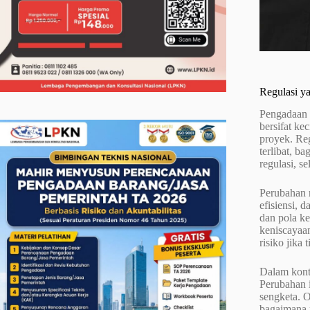
Regulasi y
Pengadaan k
bersifat k
proyek. Re
terlibat, b
regulasi, s
Perubahan r
efisiensi, 
dan pola ke
keniscayaan
risiko jika
Dalam kont
Perubahan 
sengketa. O
bagaimana 