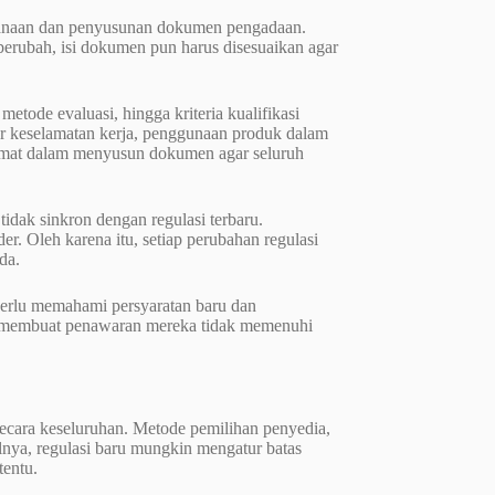
encanaan dan penyusunan dokumen pengadaan.
berubah, isi dokumen pun harus disesuaikan agar
etode evaluasi, hingga kriteria kualifikasi
ar keselamatan kerja, penggunaan produk dalam
 cermat dalam menyusun dokumen agar seluruh
idak sinkron dengan regulasi terbaru.
r. Oleh karena itu, setiap perubahan regulasi
da.
 perlu memahami persyaratan baru dan
at membuat penawaran mereka tidak memenuhi
secara keseluruhan. Metode pemilihan penyedia,
lnya, regulasi baru mungkin mengatur batas
tentu.