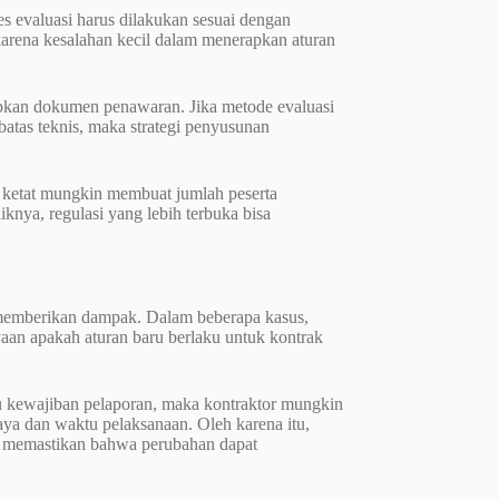
es evaluasi harus dilakukan sesuai dengan
karena kesalahan kecil dalam menerapkan aturan
apkan dokumen penawaran. Jika metode evaluasi
batas teknis, maka strategi penyusunan
h ketat mungkin membuat jumlah peserta
nya, regulasi yang lebih terbuka bisa
at memberikan dampak. Dalam beberapa kasus,
nyaan apakah aturan baru berlaku untuk kontrak
atau kewajiban pelaporan, maka kontraktor mungkin
ya dan waktu pelaksanaan. Oleh karena itu,
uk memastikan bahwa perubahan dapat