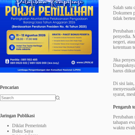
Salah satu
Dokumen pen
tidak berte
Perubahan r
penyedia. 
negeri, ata
ketentuan t
Jika penyes
Dampaknya d
harus diik
Di sisi lai
Pencarian
menyesuaik
syarat, mes
No
Pengaruh t
results
Jaringan Publikasi
Perubahan r
tahapan eva
Diklat Pemerintah
waktu evalu
Buku Saya