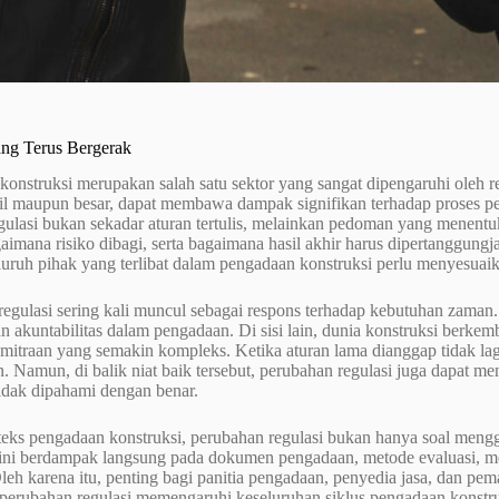
ang Terus Bergerak
onstruksi merupakan salah satu sektor yang sangat dipengaruhi oleh re
ecil maupun besar, dapat membawa dampak signifikan terhadap proses 
gulasi bukan sekadar aturan tertulis, melainkan pedoman yang menent
agaimana risiko dibagi, serta bagaimana hasil akhir harus dipertanggung
eluruh pihak yang terlibat dalam pengadaan konstruksi perlu menyesuaik
egulasi sering kali muncul sebagai respons terhadap kebutuhan zaman.
dan akuntabilitas dalam pengadaan. Di sisi lain, dunia konstruksi berke
mitraan yang semakin kompleks. Ketika aturan lama dianggap tidak la
. Namun, di balik niat baik tersebut, perubahan regulasi juga dapat 
 tidak dipahami dengan benar.
eks pengadaan konstruksi, perubahan regulasi bukan hanya soal mengg
ini berdampak langsung pada dokumen pengadaan, metode evaluasi, mek
leh karena itu, penting bagi panitia pengadaan, penyedia jasa, dan 
perubahan regulasi memengaruhi keseluruhan siklus pengadaan konstru