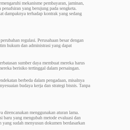
t memengaruhi mekanisme pembayaran, jaminan,
n penafsiran yang berujung pada sengketa.
lihat dampaknya terhadap kontrak yang sedang
perubahan regulasi. Perusahaan besar dengan
tim hukum dan administrasi yang dapat
eterbatasan sumber daya membuat mereka harus
mereka berisiko tertinggal dalam persaingan.
pendekatan berbeda dalam pengadaan, misalnya
yesuaian budaya kerja dan strategi bisnis. Tanpa
a direncanakan menggunakan aturan lama.
si baru yang mengubah metode evaluasi dan
daan yang sudah menyusun dokumen berdasarkan