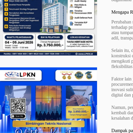
Mengapa Re
Perubahan r
terhadap pr
atau tumpa
adil, tran
Selain itu,
konstruksi 
mengikuti p
fleksibilit
Faktor lain
procuremen
inovasi sul
digital dan
Namun, peru
kembali dan
kesalahan d
Dampak pa