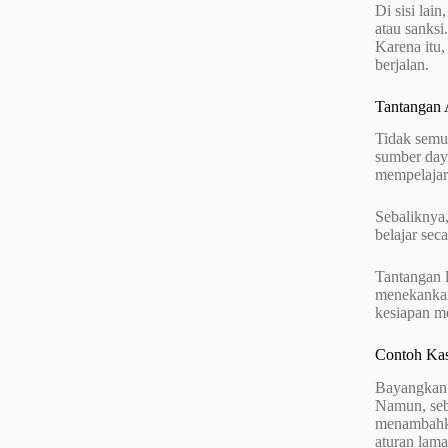
Di sisi lai
atau sanksi
Karena itu,
berjalan.
Tantangan 
Tidak semu
sumber day
mempelajari
Sebaliknya
belajar sec
Tantangan 
menekankan 
kesiapan me
Contoh Kasu
Bayangkan 
Namun, seb
menambahka
aturan lama