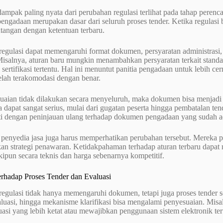
 dampak paling nyata dari perubahan regulasi terlihat pada tahap per
gadaan merupakan dasar dari seluruh proses tender. Ketika regulasi 
ntangan dengan ketentuan terbaru.
egulasi dapat memengaruhi format dokumen, persyaratan administrasi, m
Misalnya, aturan baru mungkin menambahkan persyaratan terkait stand
u sertifikasi tertentu. Hal ini menuntut panitia pengadaan untuk lebih
elah terakomodasi dengan benar.
uaian tidak dilakukan secara menyeluruh, maka dokumen bisa menjadi t
apat sangat serius, mulai dari gugatan peserta hingga pembatalan tende
uti dengan peninjauan ulang terhadap dokumen pengadaan yang sudah a
n, penyedia jasa juga harus memperhatikan perubahan tersebut. Mereka
an strategi penawaran. Ketidakpahaman terhadap aturan terbaru dap
kipun secara teknis dan harga sebenarnya kompetitif.
erhadap Proses Tender dan Evaluasi
egulasi tidak hanya memengaruhi dokumen, tetapi juga proses tender 
luasi, hingga mekanisme klarifikasi bisa mengalami penyesuaian. Misa
asi yang lebih ketat atau mewajibkan penggunaan sistem elektronik ter