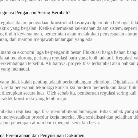
gulasi Pengadaan Sering Berubah?
egulasi dalam pengadaan konstruksi biasanya dipicu oleh berbagai fakto
aktik yang berjalan. Ketika ditemukan kelemahan dalam sistem, seperti
ng tindih kewenangan, pemerintah akan melakukan penyesuaian aturan.
sparan, dan mampu menjawab tantangan yang ada.
 dinamika ekonomi juga berpengaruh besar. Fluktuasi harga bahan bangun
dapat mendorong perlunya regulasi baru yang lebih adaptif. Regulasi ya
erkembangan tersebut. Akibatnya, proyek bisa terhambat atau bahkan 
as yang memadai.
 yang tidak kalah penting adalah perkembangan teknologi. Digitalisasi
t, serta penerapan teknologi konstruksi modern memerlukan dasar huk
it diterapkan secara luas. Oleh sebab itu, pembaruan regulasi sering k
 praktik konstruksi yang lebih maju.
bahan regulasi juga bisa menimbulkan tantangan. Pihak-pihak yang sud
 menyesuaikan prosedur kerja mereka. Jika sosialisasi dan pelatihan t
alam penerapan aturan baru menjadi semakin besar.
da Perencanaan dan Penyusunan Dokumen