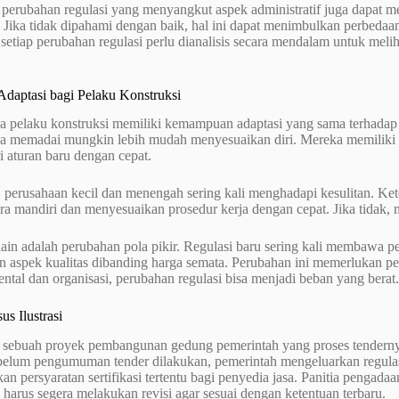
n, perubahan regulasi yang menyangkut aspek administratif juga dapa
. Jika tidak dipahami dengan baik, hal ini dapat menimbulkan perbedaa
 setiap perubahan regulasi perlu dianalisis secara mendalam untuk me
Adaptasi bagi Pelaku Konstruksi
a pelaku konstruksi memiliki kemampuan adaptasi yang sama terhadap 
a memadai mungkin lebih mudah menyesuaikan diri. Mereka memiliki 
 aturan baru dengan cepat.
, perusahaan kecil dan menengah sering kali menghadapi kesulitan. K
ara mandiri dan menyesuaikan prosedur kerja dengan cepat. Jika tidak, 
lain adalah perubahan pola pikir. Regulasi baru sering kali membawa 
aspek kualitas dibanding harga semata. Perubahan ini memerlukan pen
ntal dan organisasi, perubahan regulasi bisa menjadi beban yang berat.
s Ilustrasi
sebuah proyek pembangunan gedung pemerintah yang proses tenderny
elum pengumuman tender dilakukan, pemerintah mengeluarkan regula
n persyaratan sertifikasi tertentu bagi penyedia jasa. Panitia penga
 harus segera melakukan revisi agar sesuai dengan ketentuan terbaru.