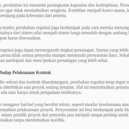
a, perubahan ini menuntut peningkatan kapasitas dan kedisiplinan. Pros
ru agar tidak menimbulkan sengketa. Ketelitian menjadi kunci utama, 
berujung pada keberatan dari peserta.
ta tender, perubahan regulasi juga berdampak pada cara mereka menyi
salnya dari sistem nilai menjadi sistem harga terendah dengan ambang 
pun harus disesuaikan.
egulasi juga dapat memengaruhi tingkat persaingan. Aturan yang lebi
karena tidak semua penyedia mampu memenuhi persyaratan baru. Sebalik
n partisipasi dan menciptakan persaingan yang lebih sehat.
hadap Pelaksanaan Kontrak
der selesai dan kontrak ditandatangani, perubahan regulasi tetap dap
ru diterbitkan saat proyek sedang berjalan. Hal ini menimbulkan perta
 ada atau hanya untuk pengadaan berikutnya.
si mengatur hal-hal yang bersifat teknis, seperti standar keselamatan 
esuaikan pelaksanaan proyek. Penyesuaian ini bisa berdampak pada bia
 antara pemilik proyek dan penyedia jasa menjadi sangat penting unt
tasikan tanpa menimbulkan konflik.