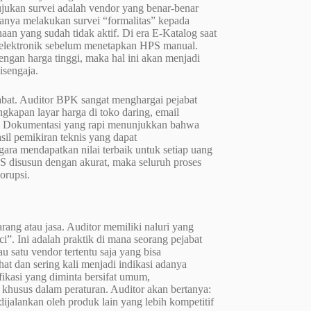
rujukan survei adalah vendor yang benar-benar
 hanya melakukan survei “formalitas” kepada
aan yang sudah tidak aktif. Di era E-Katalog saat
 elektronik sebelum menetapkan HPS manual.
engan harga tinggi, maka hal ini akan menjadi
isengaja.
abat. Auditor BPK sangat menghargai pejabat
gkapan layar harga di toko daring, email
ya. Dokumentasi yang rapi menunjukkan bahwa
il pemikiran teknis yang dapat
a mendapatkan nilai terbaik untuk setiap uang
PS disusun dengan akurat, maka seluruh proses
orupsi.
rang atau jasa. Auditor memiliki naluri yang
i”. Ini adalah praktik di mana seorang pejabat
u satu vendor tertentu saja yang bisa
t dan sering kali menjadi indikasi adanya
ikasi yang diminta bersifat umum,
 khusus dalam peraturan. Auditor akan bertanya:
dijalankan oleh produk lain yang lebih kompetitif