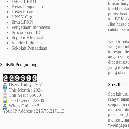
Diklat LPKN
brosur harg
Kelas Pengadaan
kredibel da
Kelas Smart
perusahaan 
LPKN Org
ini, BPK a
Ilmu LPKN
Jika harga 
Pengadaan Indonesia
catatan ser
Procurement ID
Seputar Birokrasi
Kehati-hat
Vendor Indonesia
yang memili
Sekolah Pengadaan
koresponde
angka yang 
dipertangg
Statistik Pengunjung
yang dikelu
pengadaan s
Spesifikasi
Users Today : 302
This Month : 2024
Setelah uru
This Year : 66030
sangat taja
Total Users : 229393
sengaja men
Who's Online : 5
memenuhinya
Your IP Address : 216.73.217.113
persekongk
mengutamaka
“Mengapa ha