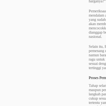
harganya?”
Pemeriksaan
mendalam a
yang sudah
akan membe
mencocokka
dianggap b
nasional.
Selain itu,
pemenang da
namun baran
ragu untuk
sesuai deng
tertinggi y
Proses Pem
Tahap selan
maupun pen
langkah pa
cukup sesua
tertentu y