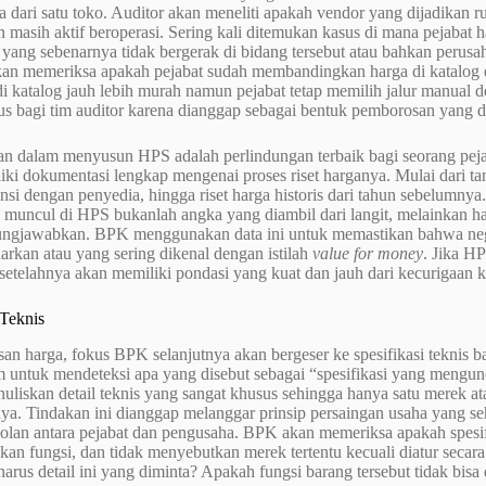
a dari satu toko. Auditor akan meneliti apakah vendor yang dijadikan 
n masih aktif beroperasi. Sering kali ditemukan kasus di mana pejabat
yang sebenarnya tidak bergerak di bidang tersebut atau bahkan perusah
kan memeriksa apakah pejabat sudah membandingkan harga di katalog
di katalog jauh lebih murah namun pejabat tetap memilih jalur manual d
ius bagi tim auditor karena dianggap sebagai bentuk pemborosan yang d
ian dalam menyusun HPS adalah perlindungan terbaik bagi seorang pej
ki dokumentasi lengkap mengenai proses riset harganya. Mulai dari tan
nsi dengan penyedia, hingga riset harga historis dari tahun sebelumn
muncul di HPS bukanlah angka yang diambil dari langit, melainkan has
ungjawabkan. BPK menggunakan data ini untuk memastikan bahwa negar
arkan atau yang sering dikenal dengan istilah
value for money
. Jika H
etelahnya akan memiliki pondasi yang kuat dan jauh dari kecurigaan k
 Teknis
san harga, fokus BPK selanjutnya akan bergeser ke spesifikasi teknis ba
m untuk mendeteksi apa yang disebut sebagai “spesifikasi yang mengunc
uliskan detail teknis yang sangat khusus sehingga hanya satu merek ata
. Tindakan ini dianggap melanggar prinsip persaingan usaha yang seha
olan antara pejabat dan pengusaha. BPK akan memeriksa apakah spesif
n fungsi, dan tidak menyebutkan merek tertentu kecuali diatur secara
rus detail ini yang diminta? Apakah fungsi barang tersebut tidak bisa 