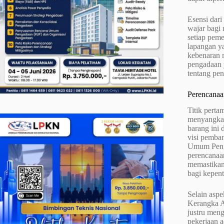
Esensi dar
wajar bagi 
setiap pem
lapangan ya
kebenaran m
pengadaan 
tentang pe
Perencanaa
Titik pert
menyangka 
barang ini 
visi pemba
Umum Penga
perencanaa
memastikan
bagi kepent
Selain asp
Kerangka A
justru meng
pekerjaan a