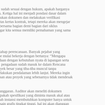
ya sudah sesuai dengan hukum, apakah harganya
. Ketiga hal ini menjadi pondasi dasar dalam
pukan dokumen dan melakukan verifikasi
tas kertas kontrak, tetapi mereka akan mengejar
 bersama bagian demi bagian dari siklus
, agar kita semua memiliki pemahaman yang sama
 tahap perencanaan. Banyak pejabat yang
r mulai bekerja dengan bertanya: “Mengapa
daan dengan kebutuhan nyata di lapangan serta
uah pengadaan sudah masuk ke dalam Rencana
ek besar yang tiba-tiba muncul tanpa
lakukan pendalaman lebih lanjut. Mereka ingin
san atau proyek yang sebenarnya tidak mendesak
 anggaran. Auditor akan meneliti dokumen
akah spesifikasi yang diminta masuk akal atau
ebuah instansi membutuhkan komputer hanya untuk
n grafis tingkat tinggi, hal ini akan dianggap