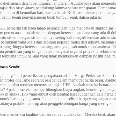
tidakefisienan dalam penggunaan anggaran. Auditor juga akan memerik
ajak dan biaya-biaya pendukung lainnya secara transparan. Perencanaa
h hukum di kemudian hari, karena itulah BPK meletakkan perhatian ya
 benih-benih penyimpangan tidak tumbuh sejak dalam pikiran.
26, pemeriksaan pada tahap perencanaan juga melibatkan sinkronisasi
stem perencanaan sudah selaras dengan ketersediaan dana yang ada di 
 satu sistem dengan sistem lainnya sering kali menjadi temuan administr
 pemikiran yang logis dari seorang pejabat: mulai dari adanya masalah
arang, hingga ketersediaan anggaran yang sah untuk mendanainya. Jika 
a penjelasan yang sangat detail mengenai urgensi proyek tersebut, de
 terbuang untuk hal-hal yang tidak memberikan dampak positif bagi ra
raan Sendiri
 “jantung” dari pemeriksaan pengadaan adalah Harga Perkiraan Sendir
an profesionalisme seorang pejabat dalam memotret harga pasar. Audit
cara pejabat tersebut menyusun angka HPS. Apakah mereka benar-bena
da? Apakah mereka memperhitungkan biaya angkut, keuntungan penye
an angka HPS yang dibuat oleh pejabat tersebut dengan data harga pas
 untuk barang yang sama. Jika ditemukan selisih harga yang sangat menc
 adanya praktik mark-up atau penggelembungan harga yang merugikan 
an memeriksa kualitas dari survei yang dilakukan. Mereka tidak akan