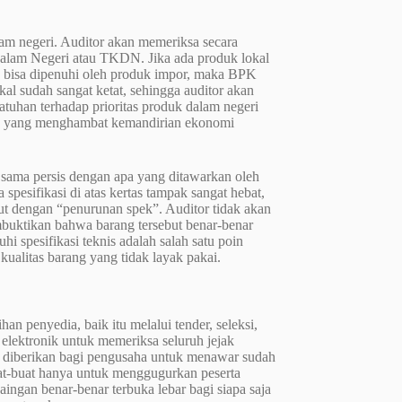
lam negeri. Auditor akan memeriksa secara
lam Negeri atau TKDN. Jika ada produk lokal
a bisa dipenuhi oleh produk impor, maka BPK
l sudah sangat ketat, sehingga auditor akan
tuhan terhadap prioritas produk dalam negeri
akan yang menghambat kemandirian ekonomi
a sama persis dengan apa yang ditawarkan oleh
spesifikasi di atas kertas tampak sangat hebat,
but dengan “penurunan spek”. Auditor tidak akan
buktikan bahwa barang tersebut benar-benar
 spesifikasi teknis adalah salah satu poin
kualitas barang yang tidak layak pakai.
n penyedia, baik itu melalui tender, seleksi,
lektronik untuk memeriksa seluruh jejak
g diberikan bagi pengusaha untuk menawar sudah
uat-buat hanya untuk menggugurkan peserta
ngan benar-benar terbuka lebar bagi siapa saja