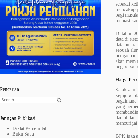
sebagai ke
mencakup p
bagi masala
memastikan
Di tahun 20
data di si
data antara
sebuah alur
pengadaan b
akan memint
negara yang
Harga Perki
Pencarian
Salah satu
kejujuran d
bagaimana 
No
yang berbe
results
membandingk
daerah lain
Jaringan Publikasi
mencurigai
Diklat Pemerintah
Buku Saya
BPK juga ak