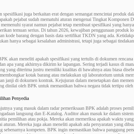
 spesifikasi juga berkaitan erat dengan semangat mencintai produk da
pakah pejabat sudah mematuhi aturan mengenai Tingkat Komponen Da
 memenuhi syarat namun pejabat tetap membuat spesifikasi yang hany
rikan temuan serius. Di tahun 2026, kewajiban penggunaan produk loka
n kode barang dengan basis data sertifikat TKDN yang ada. Ketidakpa
ukan hanya sebagai kesalahan administrasi, tetapi juga sebagai tind
 BPK akan meneliti apakah spesifikasi yang tertulis di dokumen rencan
n apa yang akhirnya dikirim ke lapangan. Sering terjadi kasus di mana 
g yang diterima justru memiliki kualitas di bawahnya atau biasa dise
 membongkar kotak barang atau melakukan uji laboratorium untuk mem
an janji di dokumen kontrak. Kejujuran dalam menetapkan dan memenuhi
ang dinilai oleh BPK untuk memastikan bahwa negara tidak tertipu oleh 
ilihan Penyedia
jutnya yang masuk dalam radar pemeriksaan BPK adalah proses pemiliha
gadaan langsung dan E-Katalog. Auditor akan masuk ke dalam sistem e
nitia pemilihan atau pokja. Mereka akan memeriksa apakah waktu yan
i aturan. Mereka juga akan meneliti apakah ada persyaratan yang dib
ang sebenarnya kompeten. BPK ingin memastikan bahwa panggung persai