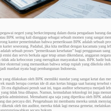
p pegawai negeri yang berkecimpung dalam dunia pengadaan barang dan
tau BPK sering kali dianggap sebagai sebuah momen yang sangat m
lorong kantor pemerintahan bahwa pemeriksaan BPK adalah sebuah pros
 karier seseorang. Padahal, jika kita melihat dengan kacamata yang leb
 adalah sebuah proses “pemeriksaan kesehatan” bagi penggunaan uang 
ji emisi dan servis berkala agar tetap aman dikendarai, anggaran negara
 tidak ada kebocoran yang merugikan masyarakat luas. BPK hadir bu
itor eksternal yang memastikan bahwa setiap rupiah yang dikelola ol
jadi manfaat nyata bagi pembangunan Indonesia.
 yang dilakukan oleh BPK memiliki standar yang sangat ketat dan men
ek masih berupa coretan ide di atas kertas hingga saat barang tersebut
 Di era digitalisasi penuh saat ini, tugas auditor sebenarnya menjadi le
al yang tidak bisa dihapus. Namun, kemudahan teknologi ini juga menun
lola administrasi. Memahami apa saja yang diperiksa oleh BPK adalah 
ang dan percaya diri. Pengetahuan ini membantu mereka untuk menyiapk
r diketuk oleh tim auditor, mereka tidak lagi merasa gemetar, melaink
rtanggungjawabkan secara hukum.