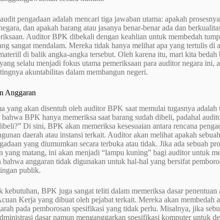
i audit pengadaan adalah mencari tiga jawaban utama: apakah prosesn
negara, dan apakah barang atau jasanya benar-benar ada dan berkualitas
eriksaan. Auditor BPK dibekali dengan keahlian untuk membedah tum
ng sangat mendalam. Mereka tidak hanya melihat apa yang tertulis di a
ateriil di balik angka-angka tersebut. Oleh karena itu, mari kita bedah
yang selalu menjadi fokus utama pemeriksaan para auditor negara ini
ntingnya akuntabilitas dalam membangun negeri.
n Anggaran
ama yang akan disentuh oleh auditor BPK saat memulai tugasnya adalah
bahwa BPK hanya memeriksa saat barang sudah dibeli, padahal audito
dibeli?” Di sini, BPK akan memeriksa kesesuaian antara rencana penga
ngunan daerah atau instansi terkait. Auditor akan melihat apakah seb
daan yang diumumkan secara terbuka atau tidak. Jika ada sebuah proy
n yang matang, ini akan menjadi “lampu kuning” bagi auditor untuk me
 bahwa anggaran tidak digunakan untuk hal-hal yang bersifat pemboro
ingan publik.
ek kebutuhan, BPK juga sangat teliti dalam memeriksa dasar penentuan
cuan Kerja yang dibuat oleh pejabat terkait. Mereka akan membedah ap
arah pada pemborosan spesifikasi yang tidak perlu. Misalnya, jika s
dministrasi dasar namun menganggarkan spesifikasi komputer untuk desai