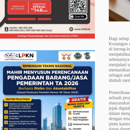
Bagi setia
Keuangan a
di lorong-
menjatuhkan
sebenarnya
menjalani u
memastikan
sebagai aud
diubah men
Pemeriksaan
sebuah proy
masyarakat.
jejak digit
dalam menge
dengan ten
pintu kanto
dapat dipe