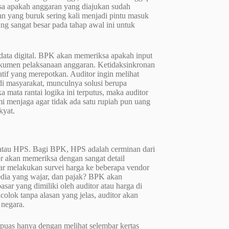
sa apakah anggaran yang diajukan sudah
n yang buruk sering kali menjadi pintu masuk
ng sangat besar pada tahap awal ini untuk
 data digital. BPK akan memeriksa apakah input
dokumen pelaksanaan anggaran. Ketidaksinkronan
atif yang merepotkan. Auditor ingin melihat
 di masyarakat, munculnya solusi berupa
mata rantai logika ini terputus, maka auditor
mi menjaga agar tidak ada satu rupiah pun uang
kyat.
i atau HPS. Bagi BPK, HPS adalah cerminan dari
or akan memeriksa dengan sangat detail
r melakukan survei harga ke beberapa vendor
dia yang wajar, dan pajak? BPK akan
ar yang dimiliki oleh auditor atau harga di
olok tanpa alasan yang jelas, auditor akan
negara.
 puas hanya dengan melihat selembar kertas