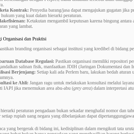
a.
keta Kontrak:
Penyedia barang/jasa dapat mengajukan gugatan jika pr
 hukum yang kuat dalam hierarki peraturan.
dakefisienan:
Ketakutan mengambil keputusan karena bingung antara
aran yang lambat.
gi Organisasi dan Praktisi
tikan branding organisasi sebagai institusi yang kredibel di bidang p
aruan Database Regulasi:
Pastikan organisasi memiliki repositori pe
andalkan salinan fisik, manfaatkan JDIH (Jaringan Dokumentasi dan
lisasi Berjenjang:
Setiap kali ada Perlem baru, lakukan bedah aturan 
lumnya.
ultasi ke Ahli:
Jangan ragu untuk melakukan konsultasi melalui layana
rti IAPI jika menemukan area abu-abu (
grey area
) dalam interpretasi atu
ierarki peraturan pengadaan bukan sekadar menghafal nomor dan tahu
 setiap rupiah uang negara yang dibelanjakan dapat dipertanggungjawa
a yang bergerak di bidang ini, kedisiplinan dalam mengikuti tata uruta
yang hebat bukan hanya pengadaan yang menghasilkan barang berkualit