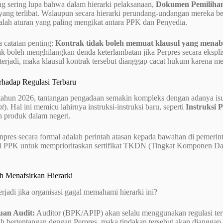
g sering lupa bahwa dalam hierarki pelaksanaan,
Dokumen Pemilihan
yang terlibat. Walaupun secara hierarki perundang-undangan mereka be
alah aturan yang paling mengikat antara PPK dan Penyedia.
 catatan penting:
Kontrak tidak boleh memuat klausul yang menabr
ak boleh menghilangkan denda keterlambatan jika Perpres secara ekspl
i terjadi, maka klausul kontrak tersebut dianggap cacat hukum karena me
erhadap Regulasi Terbaru
ahun 2026, tantangan pengadaan semakin kompleks dengan adanya isu kr
nt
). Hal ini memicu lahirnya instruksi-instruksi baru, seperti
Instruksi P
 produk dalam negeri.
npres secara formal adalah perintah atasan kepada bawahan di pemerin
i PPK untuk memprioritaskan sertifikat TKDN (Tingkat Komponen Dala
h Menafsirkan Hierarki
rjadi jika organisasi gagal memahami hierarki ini?
an Audit:
Auditor (BPK/APIP) akan selalu menggunakan regulasi terti
h bertentangan dengan Perpres, maka tindakan tersebut akan dianggap s