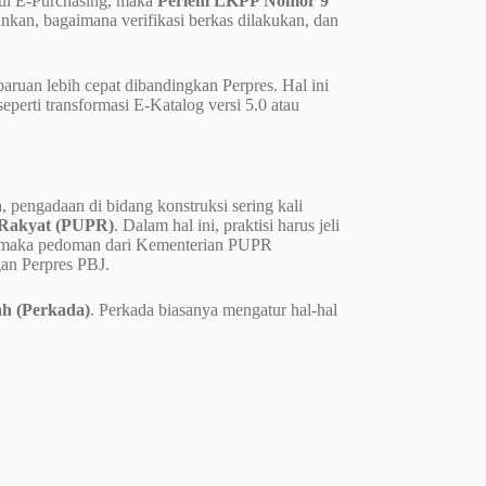
lui E-Purchasing, maka
Perlem LKPP Nomor 9
nkan, bagaimana verifikasi berkas dilakukan, dan
ruan lebih cepat dibandingkan Perpres. Hal ini
perti transformasi E-Katalog versi 5.0 atau
a, pengadaan di bidang konstruksi sering kali
 Rakyat (PUPR)
. Dalam hal ini, praktisi harus jeli
eks, maka pedoman dari Kementerian PUPR
gan Perpres PBJ.
h (Perkada)
. Perkada biasanya mengatur hal-hal