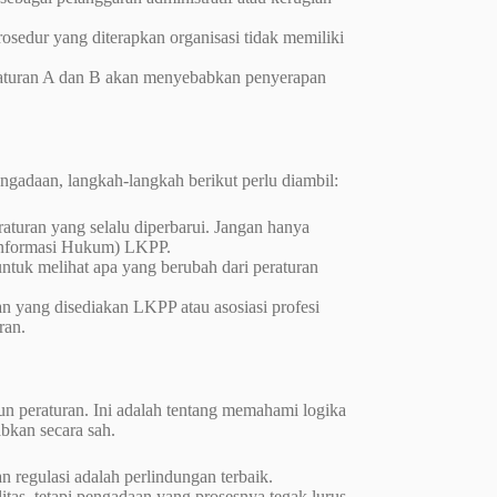
osedur yang diterapkan organisasi tidak memiliki
 aturan A dan B akan menyebabkan penyerapan
engadaan, langkah-langkah berikut perlu diambil:
raturan yang selalu diperbarui. Jangan hanya
 Informasi Hukum) LKPP.
untuk melihat apa yang berubah dari peraturan
n yang disediakan LKPP atau asosiasi profesi
ran.
n peraturan. Ini adalah tentang memahami logika
bkan secara sah.
n regulasi adalah perlindungan terbaik.
as, tetapi pengadaan yang prosesnya tegak lurus