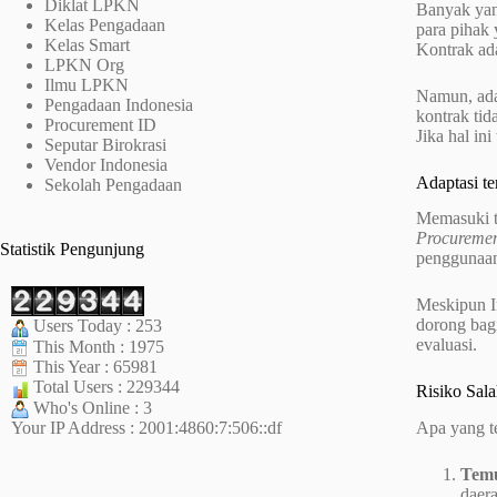
Diklat LPKN
Banyak yan
Kelas Pengadaan
para pihak 
Kelas Smart
Kontrak ad
LPKN Org
Ilmu LPKN
Namun, ada
Pengadaan Indonesia
kontrak tid
Procurement ID
Jika hal in
Seputar Birokrasi
Vendor Indonesia
Adaptasi t
Sekolah Pengadaan
Memasuki t
Procureme
Statistik Pengunjung
penggunaan
Meskipun I
dorong bag
Users Today : 253
evaluasi.
This Month : 1975
This Year : 65981
Total Users : 229344
Risiko Sala
Who's Online : 3
Your IP Address : 2001:4860:7:506::df
Apa yang te
Temu
daera