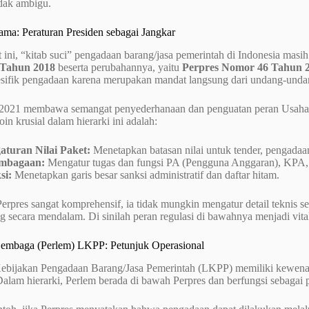
idak ambigu.
ama: Peraturan Presiden sebagai Jangkar
 ini, “kitab suci” pengadaan barang/jasa pemerintah di Indonesia masi
Tahun 2018
beserta perubahannya, yaitu
Perpres Nomor 46 Tahun 
pesifik pengadaan karena merupakan mandat langsung dari undang-undan
/2021 membawa semangat penyederhanaan dan penguatan peran Usah
in krusial dalam hierarki ini adalah:
aturan Nilai Paket:
Menetapkan batasan nilai untuk tender, pengadaa
mbagaan:
Mengatur tugas dan fungsi PA (Pengguna Anggaran), KPA,
si:
Menetapkan garis besar sanksi administratif dan daftar hitam.
rpres sangat komprehensif, ia tidak mungkin mengatur detail teknis seti
g secara mendalam. Di sinilah peran regulasi di bawahnya menjadi vita
Lembaga (Perlem) LKPP: Petunjuk Operasional
bijakan Pengadaan Barang/Jasa Pemerintah (LKPP) memiliki kewen
Dalam hierarki, Perlem berada di bawah Perpres dan berfungsi sebagai 