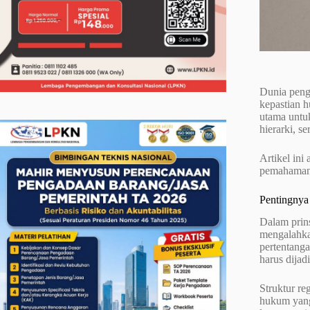
Dunia peng
kepastian h
utama untu
hierarki, s
Artikel ini
pemahaman 
Pentingnya
Dalam prin
mengalahkan
pertentanga
harus dijad
Struktur re
hukum yang