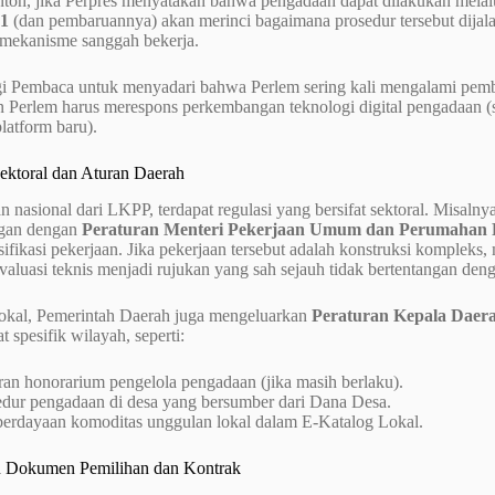
ntoh, jika Perpres menyatakan bahwa pengadaan dapat dilakukan mela
1
(dan pembaruannya) akan merinci bagaimana prosedur tersebut dijala
mekanisme sanggah bekerja.
gi Pembaca untuk menyadari bahwa Perlem sering kali mengalami pemba
 Perlem harus merespons perkembangan teknologi digital pengadaan (se
platform baru).
Sektoral dan Aturan Daerah
an nasional dari LKPP, terdapat regulasi yang bersifat sektoral. Misalny
ngan dengan
Peraturan Menteri Pekerjaan Umum dan Perumahan
sifikasi pekerjaan. Jika pekerjaan tersebut adalah konstruksi kompl
aluasi teknis menjadi rujukan yang sah sejauh tidak bertentangan den
 lokal, Pemerintah Daerah juga mengeluarkan
Peraturan Kepala Daera
t spesifik wilayah, seperti:
ran honorarium pengelola pengadaan (jika masih berlaku).
edur pengadaan di desa yang bersumber dari Dana Desa.
erdayaan komoditas unggulan lokal dalam E-Katalog Lokal.
 Dokumen Pemilihan dan Kontrak