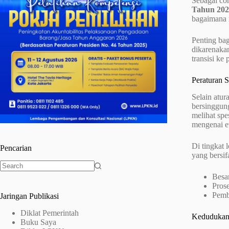
Sebagai co
Tahun 202
bagaimana 
Penting ba
dikarenakan
transisi ke 
Peraturan 
Selain atur
bersinggu
melihat spe
mengenai ev
Di tingkat
Pencarian
yang bersifa
No
Besa
results
Pros
Pemb
Jaringan Publikasi
Diklat Pemerintah
Kedudukan
Buku Saya