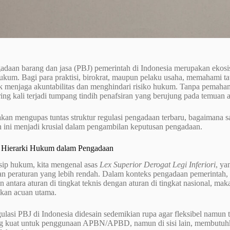
adaan barang dan jasa (PBJ) pemerintah di Indonesia merupakan ekosi
ukum. Bagi para praktisi, birokrat, maupun pelaku usaha, memahami tata
k menjaga akuntabilitas dan menghindari risiko hukum. Tanpa pemaham
ering kali terjadi tumpang tindih penafsiran yang berujung pada temuan 
 akan mengupas tuntas struktur regulasi pengadaan terbaru, bagaimana 
ini menjadi krusial dalam pengambilan keputusan pengadaan.
 Hierarki Hukum dalam Pengadaan
sip hukum, kita mengenal asas
Lex Superior Derogat Legi Inferiori
, ya
 peraturan yang lebih rendah. Dalam konteks pengadaan pemerintah, asa
n antara aturan di tingkat teknis dengan aturan di tingkat nasional, m
ikan acuan utama.
gulasi PBJ di Indonesia didesain sedemikian rupa agar fleksibel namun
 kuat untuk penggunaan APBN/APBD, namun di sisi lain, membutuhkan 