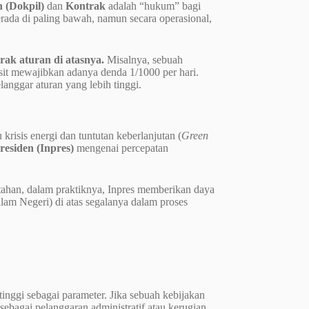
 (Dokpil)
dan
Kontrak
adalah “hukum” bagi
rada di paling bawah, namun secara operasional,
ak aturan di atasnya.
Misalnya, sebuah
isit mewajibkan adanya denda 1/1000 per hari.
langgar aturan yang lebih tinggi.
isis energi dan tuntutan keberlanjutan (
Green
residen (Inpres)
mengenai percepatan
tahan, dalam praktiknya, Inpres memberikan daya
m Negeri) di atas segalanya dalam proses
nggi sebagai parameter. Jika sebuah kebijakan
ebagai pelanggaran administratif atau kerugian