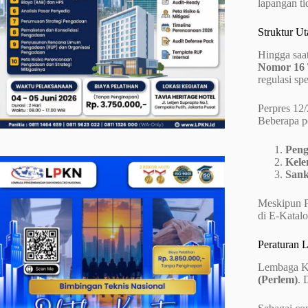
lapangan t
Struktur Ut
Hingga saat
Nomor 16 
regulasi s
Perpres 12
Beberapa po
Peng
Kele
Sank
Meskipun Pe
di E-Katalo
Peraturan 
Lembaga Ke
(Perlem)
. 