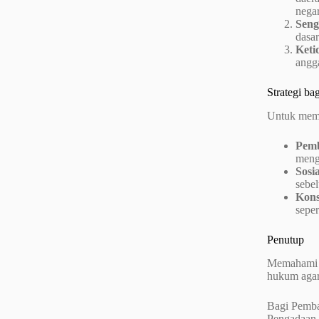
negar
Seng
dasar
Keti
angg
Strategi ba
Untuk memas
Pemb
meng
Sosia
sebe
Kons
sepe
Penutup
Memahami h
hukum agar
Bagi Pembac
Pengadaan 