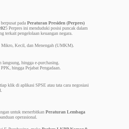
h berpusat pada
Peraturan Presiden (Perpres)
202
5 Perpres ini menduduki posisi puncak dalam
g terkait pengelolaan keuangan negara.
a Mikro, Kecil, dan Menengah (UMKM).
n langsung, hingga e-purchasing.
 PPK, hingga Pejabat Pengadaan.
ap klik di aplikasi SPSE atau tata cara negosiasi
l.
angan untuk menerbitkan
Peraturan Lembaga
panduan operasional.