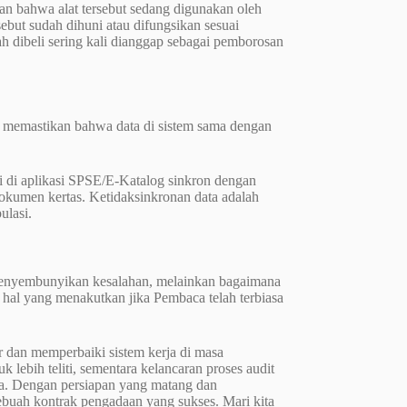
kan bahwa alat tersebut sedang digunakan oleh
ebut sudah dihuni atau difungsikan sesuai
h dibeli sering kali dianggap sebagai pemborosan
s memastikan bahwa data di sistem sama dengan
sai di aplikasi SPSE/E-Katalog sinkron dengan
dokumen kertas. Ketidaksinkronan data adalah
ulasi.
menyembunyikan kesalahan, melainkan bagaimana
hal yang menakutkan jika Pembaca telah terbiasa
r dan memperbaiki sistem kerja di masa
k lebih teliti, sementara kelancaran proses audit
aca. Dengan persiapan yang matang dan
ebuah kontrak pengadaan yang sukses. Mari kita