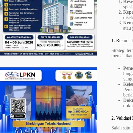
Kese
spesi
Kepa
dise
Kema
atau 
1. Rekonsi
Strategi te
memastikan
Peme
hingg
yang
Kele
Peme
berja
Doku
doku
2. Validasi
Salah satu