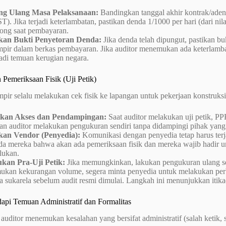
ng Ulang Masa Pelaksanaan:
Bandingkan tanggal akhir kontrak/aden
). Jika terjadi keterlambatan, pastikan denda 1/1000 per hari (dari nila
tong saat pembayaran.
kan Bukti Penyetoran Denda:
Jika denda telah dipungut, pastikan bu
mpir dalam berkas pembayaran. Jika auditor menemukan ada keterlambat
adi temuan kerugian negara.
 Pemeriksaan Fisik (Uji Petik)
pir selalu melakukan cek fisik ke lapangan untuk pekerjaan konstruks
ikan Akses dan Pendampingan:
Saat auditor melakukan uji petik, P
an auditor melakukan pengukuran sendiri tanpa didampingi pihak yang 
kan Vendor (Penyedia):
Komunikasi dengan penyedia tetap harus terja
da mereka bahwa akan ada pemeriksaan fisik dan mereka wajib hadir un
lukan.
kan Pra-Uji Petik:
Jika memungkinkan, lakukan pengukuran ulang seca
mukan kekurangan volume, segera minta penyedia untuk melakukan per
a sukarela sebelum audit resmi dimulai. Langkah ini menunjukkan itika
api Temuan Administratif dan Formalitas
auditor menemukan kesalahan yang bersifat administratif (salah ketik,