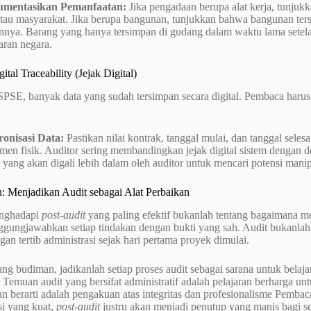
mentasikan Pemanfaatan:
Jika pengadaan berupa alat kerja, tunjuk
atau masyarakat. Jika berupa bangunan, tunjukkan bahwa bangunan ters
nnya. Barang yang hanya tersimpan di gudang dalam waktu lama setela
aran negara.
ital Traceability (Jejak Digital)
SPSE, banyak data yang sudah tersimpan secara digital. Pembaca haru
ronisasi Data:
Pastikan nilai kontrak, tanggal mulai, dan tanggal sele
en fisik. Auditor sering membandingkan jejak digital sistem dengan 
 yang akan digali lebih dalam oleh auditor untuk mencari potensi manip
: Menjadikan Audit sebagai Alat Perbaikan
enghadapi
post-audit
yang paling efektif bukanlah tentang bagaimana 
gungjawabkan setiap tindakan dengan bukti yang sah. Audit bukanlah 
gan tertib administrasi sejak hari pertama proyek dimulai.
g budiman, jadikanlah setiap proses audit sebagai sarana untuk belaja
Temuan audit yang bersifat administratif adalah pelajaran berharga untu
n berarti adalah pengakuan atas integritas dan profesionalisme Pemb
i yang kuat,
post-audit
justru akan menjadi penutup yang manis bagi s