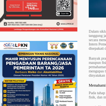
Dalam sikl
tanggung ja
secara men
Intern Pem
disepakati 
Banyak pra
maupun fisi
pemahaman t
mengupas tu
dinyatakan 
Memahami F
Pada tahap
fisik, dan 