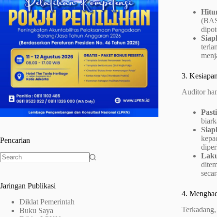
Hitu
(BAST
dipo
Siap
terla
menj
3. Kesiapan
Auditor ham
Past
biark
Siap
kepa
Pencarian
diper
Laku
dite
No
secar
results
Jaringan Publikasi
4. Menghad
Diklat Pemerintah
Terkadang, 
Buku Saya