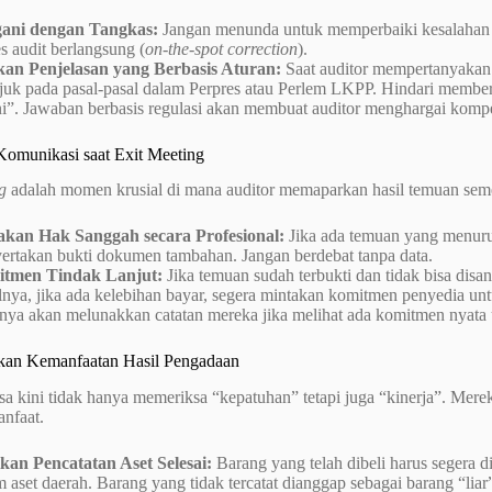
ani dengan Tangkas:
Jangan menunda untuk memperbaiki kesalahan a
s audit berlangsung (
on-the-spot correction
).
kan Penjelasan yang Berbasis Aturan:
Saat auditor mempertanyakan 
juk pada pasal-pasal dalam Perpres atau Perlem LKPP. Hindari member
ni”. Jawaban berbasis regulasi akan membuat auditor menghargai komp
 Komunikasi saat Exit Meeting
g
adalah momen krusial di mana auditor memaparkan hasil temuan seme
kan Hak Sanggah secara Profesional:
Jika ada temuan yang menuru
ertakan bukti dokumen tambahan. Jangan berdebat tanpa data.
tmen Tindak Lanjut:
Jika temuan sudah terbukti dan tidak bisa disan
lnya, jika ada kelebihan bayar, segera mintakan komitmen penyedia un
anya akan melunakkan catatan mereka jika melihat ada komitmen nyata
kan Kemanfaatan Hasil Pengadaan
a kini tidak hanya memeriksa “kepatuhan” tetapi juga “kinerja”. Mere
anfaat.
ikan Pencatatan Aset Selesai:
Barang yang telah dibeli harus segera
m aset daerah. Barang yang tidak tercatat dianggap sebagai barang “l