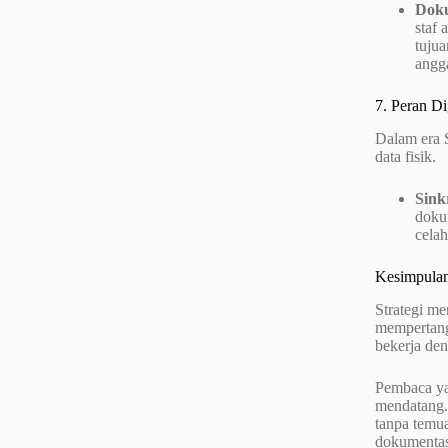
Doku
staf 
tujua
angg
7. Peran Dig
Dalam era 
data fisik.
Sink
dokum
celah
Kesimpulan
Strategi m
mempertang
bekerja den
Pembaca yan
mendatang. 
tanpa temua
dokumentas