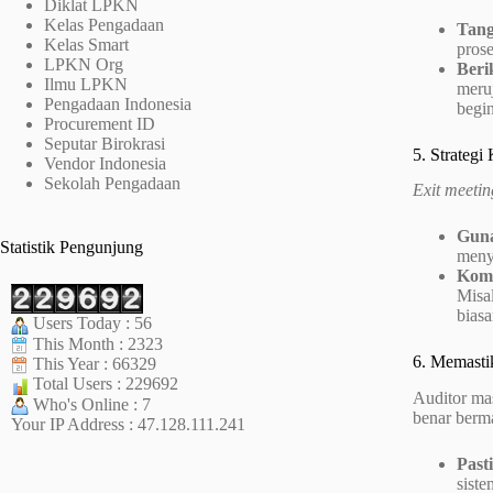
Diklat LPKN
Kelas Pengadaan
Tang
Kelas Smart
prose
LPKN Org
Beri
Ilmu LPKN
meru
Pengadaan Indonesia
begi
Procurement ID
Seputar Birokrasi
5. Strategi
Vendor Indonesia
Sekolah Pengadaan
Exit meetin
Guna
Statistik Pengunjung
meny
Komi
Misa
bias
Users Today : 56
This Month : 2323
6. Memasti
This Year : 66329
Total Users : 229692
Auditor mas
Who's Online : 7
benar berm
Your IP Address : 47.128.111.241
Past
siste