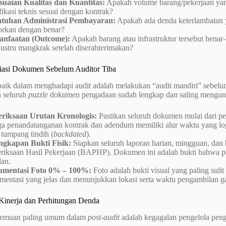
suaian Kualitas dan Kuantitas:
Apakah volume barang/pekerjaan yan
fikasi teknis sesuai dengan kontrak?
tuhan Administrasi Pembayaran:
Apakah ada denda keterlambatan 
torkan dengan benar?
nfaatan (Outcome):
Apakah barang atau infrastruktur tersebut benar
justru mangkrak setelah diserahterimakan?
liasi Dokumen Sebelum Auditor Tiba
rbaik dalam menghadapi audit adalah melakukan “audit mandiri” sebelu
 seluruh
puzzle
dokumen pengadaan sudah lengkap dan saling mengun
riksaan Urutan Kronologis:
Pastikan seluruh dokumen mulai dari p
a penandatanganan kontrak dan adendum memiliki alur waktu yang logis
 tumpang tindih (
backdated
).
ngkapan Bukti Fisik:
Siapkan seluruh laporan harian, mingguan, dan b
riksaan Hasil Pekerjaan (BAPHP). Dokumen ini adalah bukti bahwa p
lan.
mentasi Foto 0% – 100%:
Foto adalah bukti visual yang paling sulit
mentasi yang jelas dan menunjukkan lokasi serta waktu pengambilan g
 Kinerja dan Perhitungan Denda
 temuan paling umum dalam
post-audit
adalah kegagalan pengelola pen