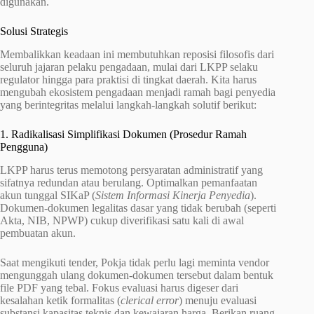
digunakan.
Solusi Strategis
Membalikkan keadaan ini membutuhkan reposisi filosofis dari
seluruh jajaran pelaku pengadaan, mulai dari LKPP selaku
regulator hingga para praktisi di tingkat daerah. Kita harus
mengubah ekosistem pengadaan menjadi ramah bagi penyedia
yang berintegritas melalui langkah-langkah solutif berikut:
1. Radikalisasi Simplifikasi Dokumen (Prosedur Ramah
Pengguna)
LKPP harus terus memotong persyaratan administratif yang
sifatnya redundan atau berulang. Optimalkan pemanfaatan
akun tunggal SIKaP (
Sistem Informasi Kinerja Penyedia
).
Dokumen-dokumen legalitas dasar yang tidak berubah (seperti
Akta, NIB, NPWP) cukup diverifikasi satu kali di awal
pembuatan akun.
Saat mengikuti tender, Pokja tidak perlu lagi meminta vendor
mengunggah ulang dokumen-dokumen tersebut dalam bentuk
file PDF yang tebal. Fokus evaluasi harus digeser dari
kesalahan ketik formalitas (
clerical error
) menuju evaluasi
substansi kapasitas teknis dan kewajaran harga. Berikan ruang