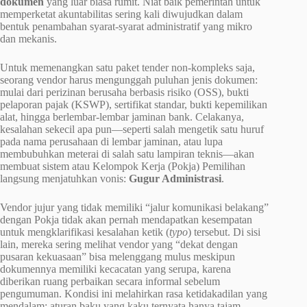
dokumen
yang luar biasa rumit. Niat baik pemerintah untuk
memperketat akuntabilitas sering kali diwujudkan dalam
bentuk penambahan syarat-syarat administratif yang mikro
dan mekanis.
Untuk memenangkan satu paket tender non-kompleks saja,
seorang vendor harus mengunggah puluhan jenis dokumen:
mulai dari perizinan berusaha berbasis risiko (OSS), bukti
pelaporan pajak (KSWP), sertifikat standar, bukti kepemilikan
alat, hingga berlembar-lembar jaminan bank. Celakanya,
kesalahan sekecil apa pun—seperti salah mengetik satu huruf
pada nama perusahaan di lembar jaminan, atau lupa
membubuhkan meterai di salah satu lampiran teknis—akan
membuat sistem atau Kelompok Kerja (Pokja) Pemilihan
langsung menjatuhkan vonis:
Gugur Administrasi
.
Vendor jujur yang tidak memiliki “jalur komunikasi belakang”
dengan Pokja tidak akan pernah mendapatkan kesempatan
untuk mengklarifikasi kesalahan ketik (
typo
) tersebut. Di sisi
lain, mereka sering melihat vendor yang “dekat dengan
pusaran kekuasaan” bisa melenggang mulus meskipun
dokumennya memiliki kecacatan yang serupa, karena
diberikan ruang perbaikan secara informal sebelum
pengumuman. Kondisi ini melahirkan rasa ketidakadilan yang
mendalam: aturan baku yang kaku ternyata hanya tajam