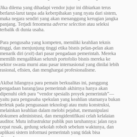
Jika dilema yang dihadapi vendor jujur ini dibiarkan terus
berlarut-larut tanpa ada keberpihakan yang nyata dari sistem,
maka negara sendiri yang akan menanggung kerugian jangka
panjang. Terjadi fenomena
adverse selection
atau seleksi
terbalik di dunia usaha.
Para pengusaha yang kompeten, memiliki keahlian teknis
tinggi, dan menjunjung tinggi etika bisnis pelan-pelan akan
menarik diri (
exit
) dari pasar pengadaan pemerintah. Mereka
memilih mengalihkan seluruh portofolio bisnis mereka ke
sektor swasta murni atau pasar internasional yang dinilai lebih
rasional, efisien, dan menghargai profesionalisme.
Akibat hilangnya para pemain berkualitas ini, panggung
pengadaan barang/jasa pemerintah akhirnya hanya akan
dipenuhi oleh para “vendor spesialis proyek pemerintah”—
yaitu para pengusaha spekulan yang keahlian utamanya bukan
terletak pada penguasaan teknologi atau mutu konstruksi,
melainkan keahlian dalam melobi pejabat, memanipulasi
dokumen administrasi, dan mengidentifikasi celah kelalaian
auditor. Mutu infrastruktur publik pun taruhannya: jalan raya
cepat rusak, gedung sekolah roboh sebelum waktunya, dan
aplikasi sistem informasi pemerintah yang tidak bisa