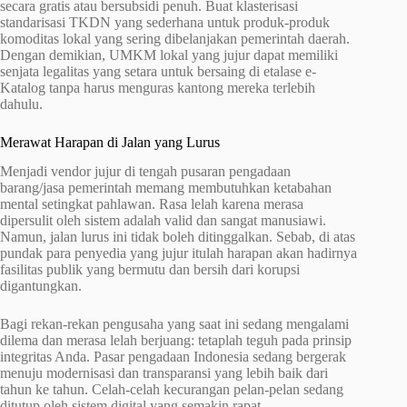
secara gratis atau bersubsidi penuh. Buat klasterisasi
standarisasi TKDN yang sederhana untuk produk-produk
komoditas lokal yang sering dibelanjakan pemerintah daerah.
Dengan demikian, UMKM lokal yang jujur dapat memiliki
senjata legalitas yang setara untuk bersaing di etalase e-
Katalog tanpa harus menguras kantong mereka terlebih
dahulu.
Merawat Harapan di Jalan yang Lurus
Menjadi vendor jujur di tengah pusaran pengadaan
barang/jasa pemerintah memang membutuhkan ketabahan
mental setingkat pahlawan. Rasa lelah karena merasa
dipersulit oleh sistem adalah valid dan sangat manusiawi.
Namun, jalan lurus ini tidak boleh ditinggalkan. Sebab, di atas
pundak para penyedia yang jujur itulah harapan akan hadirnya
fasilitas publik yang bermutu dan bersih dari korupsi
digantungkan.
Bagi rekan-rekan pengusaha yang saat ini sedang mengalami
dilema dan merasa lelah berjuang: tetaplah teguh pada prinsip
integritas Anda. Pasar pengadaan Indonesia sedang bergerak
menuju modernisasi dan transparansi yang lebih baik dari
tahun ke tahun. Celah-celah kecurangan pelan-pelan sedang
ditutup oleh sistem digital yang semakin rapat.