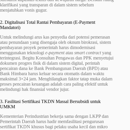
klarifikasi yang transparan di dalam sistem sebelum
menjatuhkan vonis gugur.
2. Digitalisasi Total Rantai Pembayaran (E-Payment
Mandatori)
Untuk melindungi arus kas penyedia dari potensi pemerasan
atau penundaan yang disengaja oleh oknum birokrasi, sistem
pembayaran proyek pemerintah harus dimodernisasi
menggunakan teknologi
e-payment
atau
smart contract
yang
terintegrasi. Begitu Konsultan Pengawas dan PPK menyetujui
dokumen progres fisik di dalam sistem digital, perintah
pencairan dana ke Bank Pembangunan Daerah (BPD) atau
Bank Himbara harus keluar secara otomatis dalam waktu
maksimal 3×24 jam. Menghilangkan faktor tatap muka dalam
proses pencairan keuangan adalah cara paling efektif untuk
melindungi hak finansial vendor jujur.
3. Fasilitasi Sertifikasi TKDN Massal Bersubsidi untuk
UMKM
Kementerian Perindustrian bekerja sama dengan LKPP dan
Pemerintah Daerah harus hadir memfasilitasi pengurusan
sertifikat TKDN khusus bagi pelaku usaha kecil dan mikro