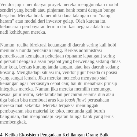
Vendor jujur membiayai proyek mereka menggunakan modal
sendiri yang bersih atau pinjaman bank resmi dengan bunga
berjalan. Mereka tidak memiliki dana talangan dari “uang
haram” atau modal dari investor gelap. Oleh karena itu,
kelancaran pembayaran termin dari kas negara adalah urat
nadi kehidupan mereka.
Namun, realita birokrasi keuangan di daerah sering kali hobi
menunda-nunda pencairan uang. Berkas administrasi
pemeriksaan kemajuan pekerjaan (opname lapangan) sering
dipersulit dengan alasan pejabat yang berwenang sedang dinas
luar kota, berkas kurang tanda tangan, atau kas daerah sedang
kosong. Menghadapi situasi ini, vendor jujur berada di posisi
yang sangat lemah. Jika mereka mencoba menyuap staf
keuangan agar berkasnya cepat cair, hal itu menabrak prinsip
integritas mereka. Namun jika mereka memilih menunggu
sesuai jalur resmi, keterlambatan pencairan selama dua atau
tiga bulan bisa membuat arus kas (
cash flow
) perusahaan
mereka mati seketika. Mereka terpaksa menunggak
pembayaran sisa material ke toko, menunda gaji buruh
bangunan, dan menghadapi kejaran bunga bank yang terus
membengkak.
4. Ketika Ekosistem Pengadaan Kehilangan Orang Baik