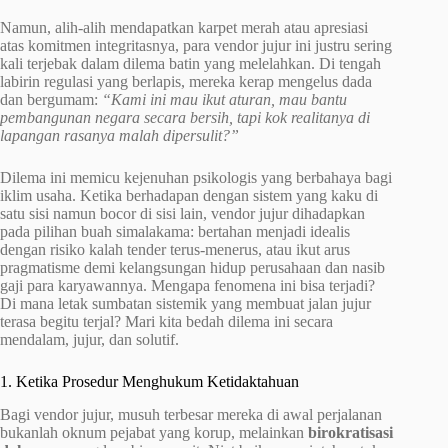
Namun, alih-alih mendapatkan karpet merah atau apresiasi
atas komitmen integritasnya, para vendor jujur ini justru sering
kali terjebak dalam dilema batin yang melelahkan. Di tengah
labirin regulasi yang berlapis, mereka kerap mengelus dada
dan bergumam:
“Kami ini mau ikut aturan, mau bantu
pembangunan negara secara bersih, tapi kok realitanya di
lapangan rasanya malah dipersulit?”
Dilema ini memicu kejenuhan psikologis yang berbahaya bagi
iklim usaha. Ketika berhadapan dengan sistem yang kaku di
satu sisi namun bocor di sisi lain, vendor jujur dihadapkan
pada pilihan buah simalakama: bertahan menjadi idealis
dengan risiko kalah tender terus-menerus, atau ikut arus
pragmatisme demi kelangsungan hidup perusahaan dan nasib
gaji para karyawannya. Mengapa fenomena ini bisa terjadi?
Di mana letak sumbatan sistemik yang membuat jalan jujur
terasa begitu terjal? Mari kita bedah dilema ini secara
mendalam, jujur, dan solutif.
1. Ketika Prosedur Menghukum Ketidaktahuan
Bagi vendor jujur, musuh terbesar mereka di awal perjalanan
bukanlah oknum pejabat yang korup, melainkan
birokratisasi