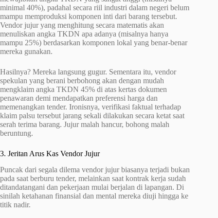
minimal 40%), padahal secara riil industri dalam negeri belum
mampu memproduksi komponen inti dari barang tersebut.
Vendor jujur yang menghitung secara matematis akan
menuliskan angka TKDN apa adanya (misalnya hanya
mampu 25%) berdasarkan komponen lokal yang benar-benar
mereka gunakan.
Hasilnya? Mereka langsung gugur. Sementara itu, vendor
spekulan yang berani berbohong akan dengan mudah
mengklaim angka TKDN 45% di atas kertas dokumen
penawaran demi mendapatkan preferensi harga dan
memenangkan tender. Ironisnya, verifikasi faktual terhadap
klaim palsu tersebut jarang sekali dilakukan secara ketat saat
serah terima barang. Jujur malah hancur, bohong malah
beruntung.
3. Jeritan Arus Kas Vendor Jujur
Puncak dari segala dilema vendor jujur biasanya terjadi bukan
pada saat berburu tender, melainkan saat kontrak kerja sudah
ditandatangani dan pekerjaan mulai berjalan di lapangan. Di
sinilah ketahanan finansial dan mental mereka diuji hingga ke
titik nadir.