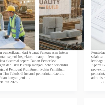
 pemeriksaan dari Aparat Pengawasan Intern
Pengadaa
ntah seperti Inspektorat maupun lembaga
salah sat
ksa eksternal seperti Badan Pemeriksa
lembaga p
an dan BPKP kerap menjadi beban tersendiri
Aparat P
ejabat Pembuat Komitmen, Pokja Pemilihan,
proyek fi
 Tim Teknis di instansi pemerintah daerah.
pemerinta
ekian banyak jenis…
administ
28 Juli 2026
27