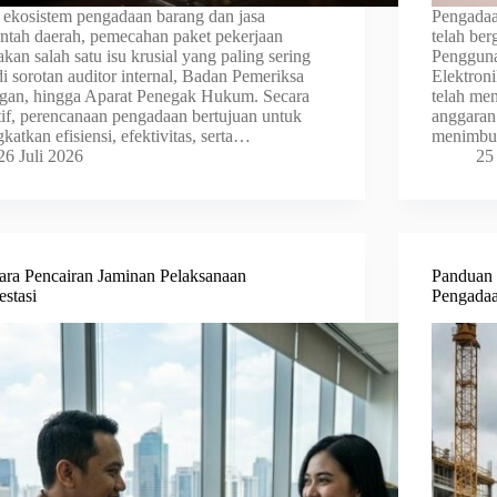
ekosistem pengadaan barang dan jasa
Pengadaa
ntah daerah, pemecahan paket pekerjaan
telah ber
kan salah satu isu krusial yang paling sering
Pengguna
i sorotan auditor internal, Badan Pemeriksa
Elektron
an, hingga Aparat Penegak Hukum. Secara
telah men
if, perencanaan pengadaan bertujuan untuk
anggaran
katkan efisiensi, efektivitas, serta…
menimbu
26 Juli 2026
25
ara Pencairan Jaminan Pelaksanaan
Panduan 
stasi
Pengadaa