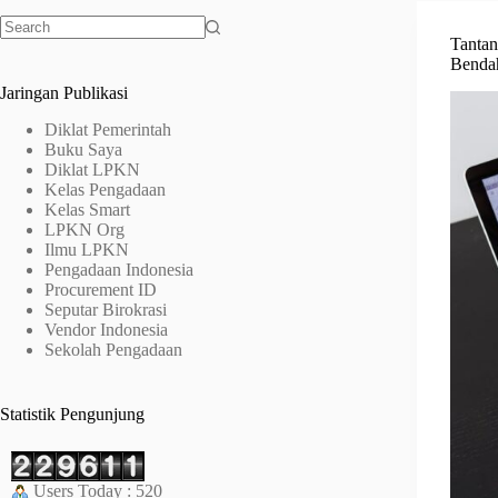
Tantan
No
Bendah
results
Jaringan Publikasi
Diklat Pemerintah
Buku Saya
Diklat LPKN
Kelas Pengadaan
Kelas Smart
LPKN Org
Ilmu LPKN
Pengadaan Indonesia
Procurement ID
Seputar Birokrasi
Vendor Indonesia
Sekolah Pengadaan
Statistik Pengunjung
Users Today : 520