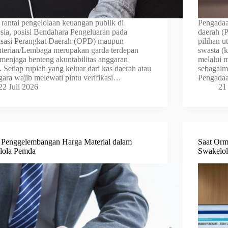
rantai pengelolaan keuangan publik di
Pengadaa
sia, posisi Bendahara Pengeluaran pada
daerah (
sasi Perangkat Daerah (OPD) maupun
pilihan u
erian/Lembaga merupakan garda terdepan
swasta (k
menjaga benteng akuntabilitas anggaran
melalui 
. Setiap rupiah yang keluar dari kas daerah atau
sebagaim
gara wajib melewati pintu verifikasi…
Pengadaa
22 Juli 2026
21
 Penggelembangan Harga Material dalam
Saat Orm
lola Pemda
Swakelola