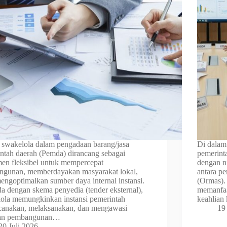
 swakelola dalam pengadaan barang/jasa
Di dalam
ntah daerah (Pemda) dirancang sebagai
pemerinta
men fleksibel untuk mempercepat
dengan n
gunan, memberdayakan masyarakat lokal,
antara p
mengoptimalkan sumber daya internal instansi.
(Ormas).
a dengan skema penyedia (tender eksternal),
memanfaa
ola memungkinkan instansi pemerintah
keahlian
anakan, melaksanakan, dan mengawasi
19
tan pembangunan…
20 Juli 2026