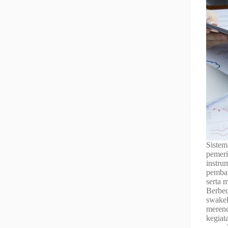
Sistem
pemeri
instru
pemban
serta 
Berbed
swakel
merenc
kegia