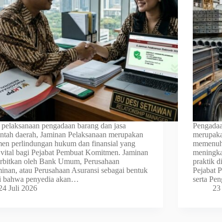
pelaksanaan pengadaan barang dan jasa
Pengadaa
ntah daerah, Jaminan Pelaksanaan merupakan
merupaka
men perlindungan hukum dan finansial yang
memenuhi
 vital bagi Pejabat Pembuat Komitmen. Jaminan
meningka
terbitkan oleh Bank Umum, Perusahaan
praktik 
inan, atau Perusahaan Asuransi sebagai bentuk
Pejabat 
si bahwa penyedia akan…
serta Pe
24 Juli 2026
23