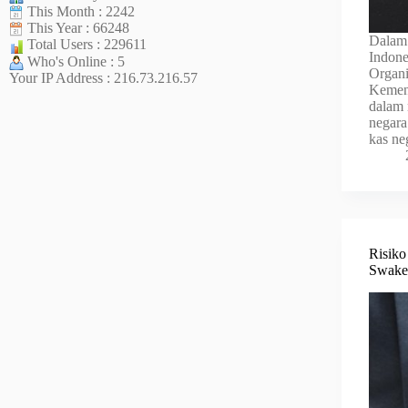
This Month : 2242
This Year : 66248
Dalam 
Total Users : 229611
Indone
Who's Online : 5
Organi
Your IP Address : 216.73.216.57
Kement
dalam 
negara
kas ne
Risiko
Swake