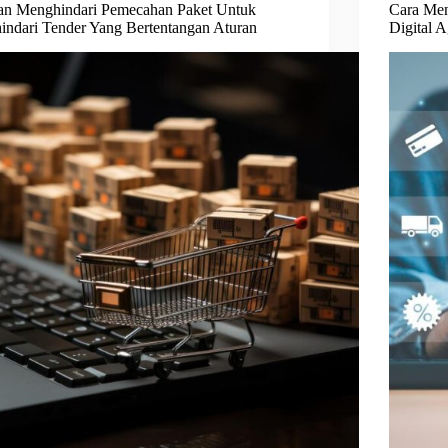
an Menghindari Pemecahan Paket Untuk
Cara Me
ndari Tender Yang Bertentangan Aturan
Digital 