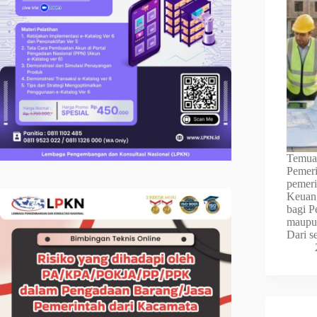
Temuan
Pemeri
pemeri
Keuang
bagi P
maupun
Dari s