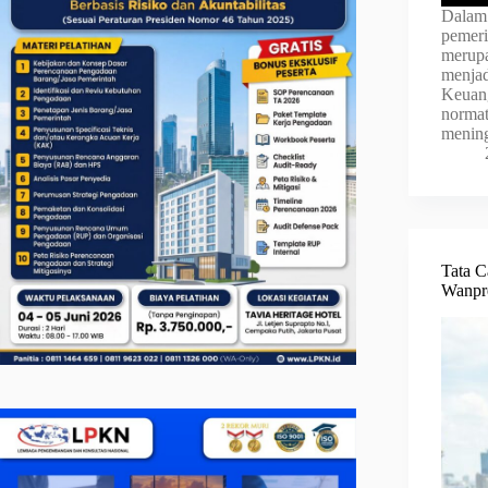
Dalam 
pemeri
merupa
menjad
Keuang
normat
mening
Tata C
Wanpre