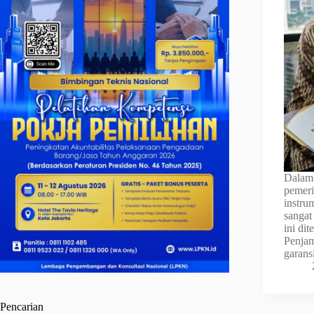
Dalam 
pemeri
instru
sangat
ini di
Penjam
garan
Pencarian