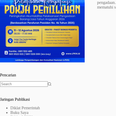
pengadaan.
mematuhi s
Pencarian
No
results
Jaringan Publikasi
Diklat Pemerintah
Buku Saya