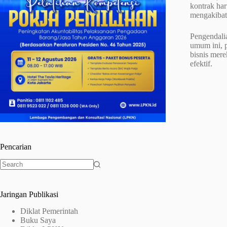
kontrak ha
mengakibat
Pengendali
umum ini, 
bisnis mer
efektif.
Pencarian
No
results
Jaringan Publikasi
Diklat Pemerintah
Buku Saya