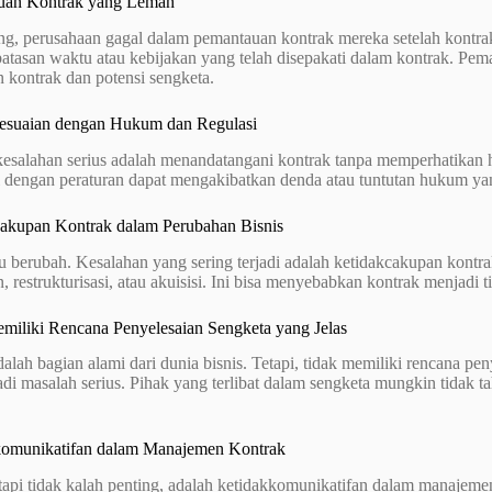
uan Kontrak yang Lemah
ing, perusahaan gagal dalam pemantauan kontrak mereka setelah kontrak 
batasan waktu atau kebijakan yang telah disepakati dalam kontrak. P
 kontrak dan potensi sengketa.
sesuaian dengan Hukum dan Regulasi
 kesalahan serius adalah menandatangani kontrak tanpa memperhatikan
ai dengan peraturan dapat mengakibatkan denda atau tuntutan hukum ya
cakupan Kontrak dalam Perubahan Bisnis
lu berubah. Kesalahan yang sering terjadi adalah ketidakcakupan kontr
, restrukturisasi, atau akuisisi. Ini bisa menyebabkan kontrak menjadi t
emiliki Rencana Penyelesaian Sengketa yang Jelas
alah bagian alami dari dunia bisnis. Tetapi, tidak memiliki rencana pe
di masalah serius. Pihak yang terlibat dalam sengketa mungkin tidak 
komunikatifan dalam Manajemen Kontrak
etapi tidak kalah penting, adalah ketidakkomunikatifan dalam manajeme