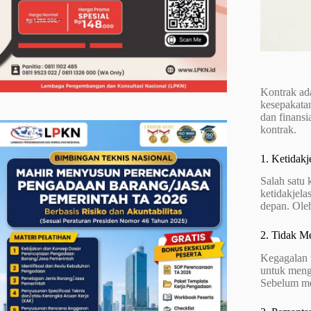
Kontrak ada
kesepakata
dan finansi
kontrak.
1. Ketidak
Salah satu
ketidakjel
depan. Oleh
2. Tidak M
Kegagalan 
untuk mengi
Sebelum me