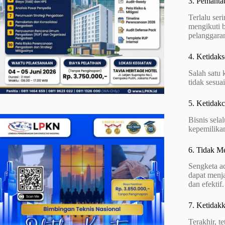
3. Pemanta
Terlalu ser
mengikuti 
pelanggaran
4. Ketidak
Salah satu
tidak sesu
5. Ketidak
Bisnis sela
kepemilikan
6. Tidak M
Sengketa ad
dapat menja
dan efektif.
7. Ketidak
Terakhir, t