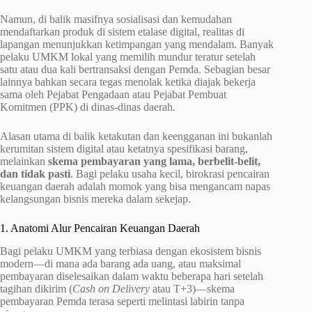
Namun, di balik masifnya sosialisasi dan kemudahan
mendaftarkan produk di sistem etalase digital, realitas di
lapangan menunjukkan ketimpangan yang mendalam. Banyak
pelaku UMKM lokal yang memilih mundur teratur setelah
satu atau dua kali bertransaksi dengan Pemda. Sebagian besar
lainnya bahkan secara tegas menolak ketika diajak bekerja
sama oleh Pejabat Pengadaan atau Pejabat Pembuat
Komitmen (PPK) di dinas-dinas daerah.
Alasan utama di balik ketakutan dan keengganan ini bukanlah
kerumitan sistem digital atau ketatnya spesifikasi barang,
melainkan
skema pembayaran yang lama, berbelit-belit,
dan tidak pasti
. Bagi pelaku usaha kecil, birokrasi pencairan
keuangan daerah adalah momok yang bisa mengancam napas
kelangsungan bisnis mereka dalam sekejap.
1. Anatomi Alur Pencairan Keuangan Daerah
Bagi pelaku UMKM yang terbiasa dengan ekosistem bisnis
modern—di mana ada barang ada uang, atau maksimal
pembayaran diselesaikan dalam waktu beberapa hari setelah
tagihan dikirim (
Cash on Delivery
atau T+3)—skema
pembayaran Pemda terasa seperti melintasi labirin tanpa