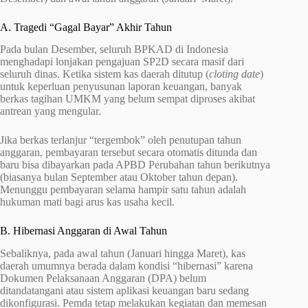
A. Tragedi “Gagal Bayar” Akhir Tahun
Pada bulan Desember, seluruh BPKAD di Indonesia
menghadapi lonjakan pengajuan SP2D secara masif dari
seluruh dinas. Ketika sistem kas daerah ditutup (
cloting date
)
untuk keperluan penyusunan laporan keuangan, banyak
berkas tagihan UMKM yang belum sempat diproses akibat
antrean yang mengular.
Jika berkas terlanjur “tergembok” oleh penutupan tahun
anggaran, pembayaran tersebut secara otomatis ditunda dan
baru bisa dibayarkan pada APBD Perubahan tahun berikutnya
(biasanya bulan September atau Oktober tahun depan).
Menunggu pembayaran selama hampir satu tahun adalah
hukuman mati bagi arus kas usaha kecil.
B. Hibernasi Anggaran di Awal Tahun
Sebaliknya, pada awal tahun (Januari hingga Maret), kas
daerah umumnya berada dalam kondisi “hibernasi” karena
Dokumen Pelaksanaan Anggaran (DPA) belum
ditandatangani atau sistem aplikasi keuangan baru sedang
dikonfigurasi. Pemda tetap melakukan kegiatan dan memesan