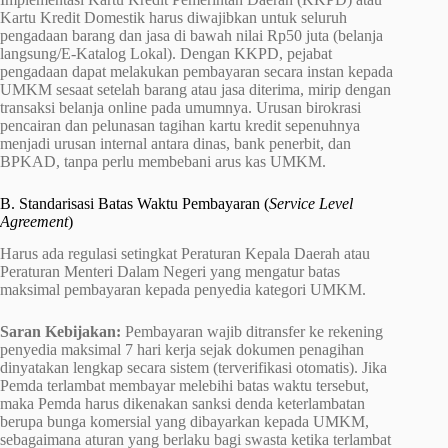
Kartu Kredit Domestik harus diwajibkan untuk seluruh
pengadaan barang dan jasa di bawah nilai Rp50 juta (belanja
langsung/E-Katalog Lokal). Dengan KKPD, pejabat
pengadaan dapat melakukan pembayaran secara instan kepada
UMKM sesaat setelah barang atau jasa diterima, mirip dengan
transaksi belanja online pada umumnya. Urusan birokrasi
pencairan dan pelunasan tagihan kartu kredit sepenuhnya
menjadi urusan internal antara dinas, bank penerbit, dan
BPKAD, tanpa perlu membebani arus kas UMKM.
B. Standarisasi Batas Waktu Pembayaran (
Service Level
Agreement
)
Harus ada regulasi setingkat Peraturan Kepala Daerah atau
Peraturan Menteri Dalam Negeri yang mengatur batas
maksimal pembayaran kepada penyedia kategori UMKM.
Saran Kebijakan:
Pembayaran wajib ditransfer ke rekening
penyedia maksimal 7 hari kerja sejak dokumen penagihan
dinyatakan lengkap secara sistem (terverifikasi otomatis). Jika
Pemda terlambat membayar melebihi batas waktu tersebut,
maka Pemda harus dikenakan sanksi denda keterlambatan
berupa bunga komersial yang dibayarkan kepada UMKM,
sebagaimana aturan yang berlaku bagi swasta ketika terlambat