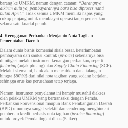
barang ke UMKM, namun dengan catatan:
“Barangnya
dikirim dulu ya, pembayarannya baru bisa diproses nanti
bulan April.”
Tidak semua UMKM memiliki napas yang
cukup panjang untuk membiayai operasi tanpa pemasukan
selama satu kuartal penuh.
4. Keengganan Perbankan Menjamin Nota Tagihan
Pemerintahan Daerah
Dalam dunia bisnis komersial skala besar, keterlambatan
pembayaran dari sanksi kontrak (
invoice
) sebenarnya bisa
dimitigasi melalui instrumen keuangan perbankan, seperti
factoring
(anjak piutang) atau
Supply Chain Financing
(SCF).
Melalui skema ini, bank akan mencairkan dana talangan
hingga $80\%$ dari nilai nota tagihan yang sedang berjalan,
sehingga arus kas perusahaan tetap terjaga.
Namun, instrumen penyelamat ini hampir mustahil diakses
oleh pelaku UMKM yang bertransaksi dengan Pemda.
Perbankan konvensional maupun Bank Pembangunan Daerah
(BPD) umumnya sangat selektif dan cenderung menghindari
pemberian kredit berbasis nota tagihan (
invoice financing
)
untuk proyek Pemda tingkat dinas (Satker).