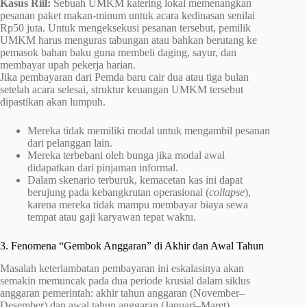
Kasus Riil:
Sebuah UMKM katering lokal memenangkan
pesanan paket makan-minum untuk acara kedinasan senilai
Rp50 juta. Untuk mengeksekusi pesanan tersebut, pemilik
UMKM harus menguras tabungan atau bahkan berutang ke
pemasok bahan baku guna membeli daging, sayur, dan
membayar upah pekerja harian.
Jika pembayaran dari Pemda baru cair dua atau tiga bulan
setelah acara selesai, struktur keuangan UMKM tersebut
dipastikan akan lumpuh.
Mereka tidak memiliki modal untuk mengambil pesanan
dari pelanggan lain.
Mereka terbebani oleh bunga jika modal awal
didapatkan dari pinjaman informal.
Dalam skenario terburuk, kemacetan kas ini dapat
berujung pada kebangkrutan operasional (
collapse
),
karena mereka tidak mampu membayar biaya sewa
tempat atau gaji karyawan tepat waktu.
3. Fenomena “Gembok Anggaran” di Akhir dan Awal Tahun
Masalah keterlambatan pembayaran ini eskalasinya akan
semakin memuncak pada dua periode krusial dalam siklus
anggaran pemerintah: akhir tahun anggaran (November–
Desember) dan awal tahun anggaran (Januari–Maret).