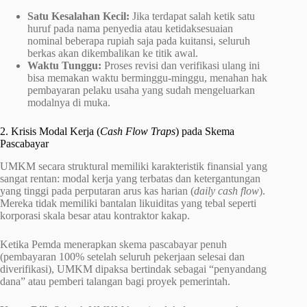
Satu Kesalahan Kecil:
Jika terdapat salah ketik satu
huruf pada nama penyedia atau ketidaksesuaian
nominal beberapa rupiah saja pada kuitansi, seluruh
berkas akan dikembalikan ke titik awal.
Waktu Tunggu:
Proses revisi dan verifikasi ulang ini
bisa memakan waktu berminggu-minggu, menahan hak
pembayaran pelaku usaha yang sudah mengeluarkan
modalnya di muka.
2. Krisis Modal Kerja (
Cash Flow Traps
) pada Skema
Pascabayar
UMKM secara struktural memiliki karakteristik finansial yang
sangat rentan: modal kerja yang terbatas dan ketergantungan
yang tinggi pada perputaran arus kas harian (
daily cash flow
).
Mereka tidak memiliki bantalan likuiditas yang tebal seperti
korporasi skala besar atau kontraktor kakap.
Ketika Pemda menerapkan skema pascabayar penuh
(pembayaran 100% setelah seluruh pekerjaan selesai dan
diverifikasi), UMKM dipaksa bertindak sebagai “penyandang
dana” atau pemberi talangan bagi proyek pemerintah.