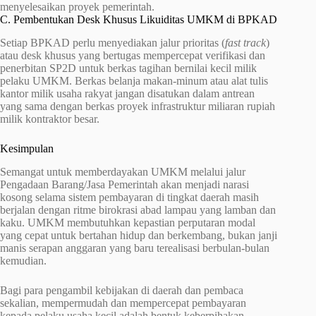
menyelesaikan proyek pemerintah.
C. Pembentukan Desk Khusus Likuiditas UMKM di BPKAD
Setiap BPKAD perlu menyediakan jalur prioritas (
fast track
)
atau desk khusus yang bertugas mempercepat verifikasi dan
penerbitan SP2D untuk berkas tagihan bernilai kecil milik
pelaku UMKM. Berkas belanja makan-minum atau alat tulis
kantor milik usaha rakyat jangan disatukan dalam antrean
yang sama dengan berkas proyek infrastruktur miliaran rupiah
milik kontraktor besar.
Kesimpulan
Semangat untuk memberdayakan UMKM melalui jalur
Pengadaan Barang/Jasa Pemerintah akan menjadi narasi
kosong selama sistem pembayaran di tingkat daerah masih
berjalan dengan ritme birokrasi abad lampau yang lamban dan
kaku. UMKM membutuhkan kepastian perputaran modal
yang cepat untuk bertahan hidup dan berkembang, bukan janji
manis serapan anggaran yang baru terealisasi berbulan-bulan
kemudian.
Bagi para pengambil kebijakan di daerah dan pembaca
sekalian, mempermudah dan mempercepat pembayaran
kepada pelaku usaha kecil adalah bentuk keberpihakan