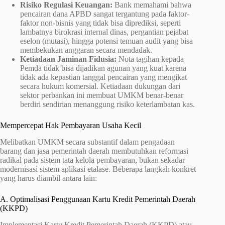
Risiko Regulasi Keuangan:
Bank memahami bahwa
pencairan dana APBD sangat tergantung pada faktor-
faktor non-bisnis yang tidak bisa diprediksi, seperti
lambatnya birokrasi internal dinas, pergantian pejabat
eselon (mutasi), hingga potensi temuan audit yang bisa
membekukan anggaran secara mendadak.
Ketiadaan Jaminan Fidusia:
Nota tagihan kepada
Pemda tidak bisa dijadikan agunan yang kuat karena
tidak ada kepastian tanggal pencairan yang mengikat
secara hukum komersial. Ketiadaan dukungan dari
sektor perbankan ini membuat UMKM benar-benar
berdiri sendirian menanggung risiko keterlambatan kas.
Mempercepat Hak Pembayaran Usaha Kecil
Melibatkan UMKM secara substantif dalam pengadaan
barang dan jasa pemerintah daerah membutuhkan reformasi
radikal pada sistem tata kelola pembayaran, bukan sekadar
modernisasi sistem aplikasi etalase. Beberapa langkah konkret
yang harus diambil antara lain:
A. Optimalisasi Penggunaan Kartu Kredit Pemerintah Daerah
(KKPD)
Implementasi Kartu Kredit Pemerintah Daerah (KKPD) atau