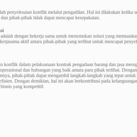
alah penyelesaian konflik melalui pengadilan. Hal ini dilakukan ketika
, dan pihak-pihak tidak dapat mencapai kesepakatan.
si
in adalah dengan bekerja sama untuk menemukan solusi yang memuaskan 
kerjasama aktif antara pihak-pihak yang terlibat untuk mencapai pen
an konflik dalam pelaksanaan kontrak pengadaan barang dan jasa mer
operasional dan hubungan yang baik antara para pihak terlibat. Denga
annya, pihak-pihak dapat mengambil langkah-langkah yang tepat untuk 
 efisien. Dengan demikian, hal ini akan berkontribusi pada kelangsung
bisnis yang kompetitif.