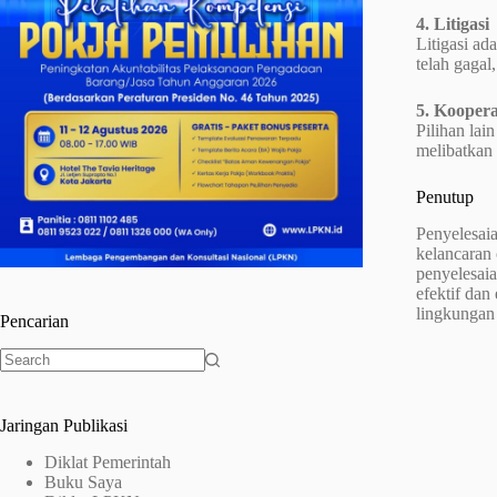
4. Litigasi
Litigasi ad
telah gagal
5. Koopera
Pilihan la
melibatkan 
Penutup
Penyelesai
kelancaran 
penyelesai
efektif dan
lingkungan 
Pencarian
No
results
Jaringan Publikasi
Diklat Pemerintah
Buku Saya