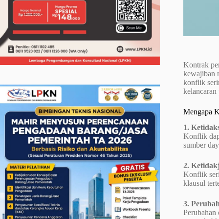
Kontrak pen
kewajiban 
konflik ser
kelancaran 
Mengapa Ko
1. Ketida
Konflik dap
sumber day
2. Ketidak
Konflik ser
klausul tert
3. Peruba
Perubahan e