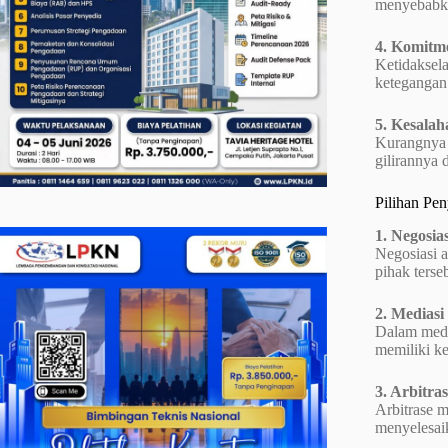
menyebabka
4. Komitm
Ketidaksela
ketegangan 
5. Kesala
Kurangnya 
gilirannya 
Pilihan Pen
1. Negosias
Negosiasi a
pihak terse
2. Mediasi
Dalam media
memiliki k
3. Arbitra
Arbitrase m
menyelesaik