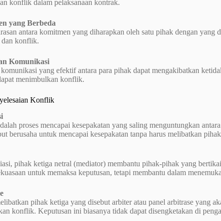
n konflik dalam pelaksanaan kontrak.
en yang Berbeda
rasan antara komitmen yang diharapkan oleh satu pihak dengan yang d
dan konflik.
han Komunikasi
komunikasi yang efektif antara para pihak dapat mengakibatkan keti
dapat menimbulkan konflik.
yelesaian Konflik
i
dalah proses mencapai kesepakatan yang saling menguntungkan antara p
but berusaha untuk mencapai kesepakatan tanpa harus melibatkan pihak
si, pihak ketiga netral (mediator) membantu pihak-pihak yang bertika
ekuasaan untuk memaksa keputusan, tetapi membantu dalam menemukan 
se
elibatkan pihak ketiga yang disebut arbiter atau panel arbitrase yang
an konflik. Keputusan ini biasanya tidak dapat disengketakan di penga