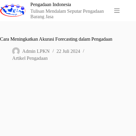
Skip
Pengadaan Indonesia
to
Tulisan Mendalam Seputar Pengadaan
content
Barang Jasa
Cara Meningkatkan Akurasi Forecasting dalam Pengadaan
Admin LPKN
22 Juli 2024
Artikel Pengadaan