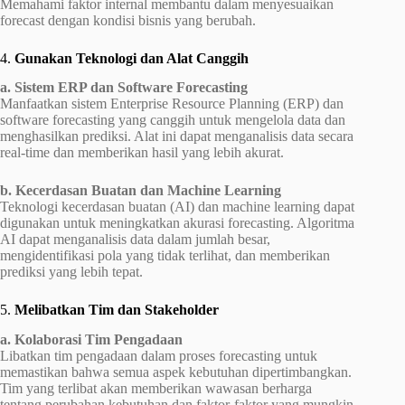
Memahami faktor internal membantu dalam menyesuaikan
forecast dengan kondisi bisnis yang berubah.
4.
Gunakan Teknologi dan Alat Canggih
a. Sistem ERP dan Software Forecasting
Manfaatkan sistem Enterprise Resource Planning (ERP) dan
software forecasting yang canggih untuk mengelola data dan
menghasilkan prediksi. Alat ini dapat menganalisis data secara
real-time dan memberikan hasil yang lebih akurat.
b. Kecerdasan Buatan dan Machine Learning
Teknologi kecerdasan buatan (AI) dan machine learning dapat
digunakan untuk meningkatkan akurasi forecasting. Algoritma
AI dapat menganalisis data dalam jumlah besar,
mengidentifikasi pola yang tidak terlihat, dan memberikan
prediksi yang lebih tepat.
5.
Melibatkan Tim dan Stakeholder
a. Kolaborasi Tim Pengadaan
Libatkan tim pengadaan dalam proses forecasting untuk
memastikan bahwa semua aspek kebutuhan dipertimbangkan.
Tim yang terlibat akan memberikan wawasan berharga
tentang perubahan kebutuhan dan faktor-faktor yang mungkin