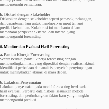
mempengaruhi permintaan.
b. Diskusi dengan Stakeholder
Diskusikan dengan stakeholder seperti pemasok, pelanggan,
dan departemen lain untuk mendapatkan input tentang
prediksi kebutuhan. Kolaborasi ini membantu dalam
memahami perspektif eksternal dan internal yang
mempengaruhi forecasting.
6.
Monitor dan Evaluasi Hasil Forecasting
a. Pantau Kinerja Forecasting
Secara berkala, pantau kinerja forecasting dengan
membandingkan hasil yang diprediksi dengan realisasi aktual.
Identifikasi perbedaan dan analisis penyebab penyimpangan
untuk meningkatkan akurasi di masa depan.
b. Lakukan Penyesuaian
Lakukan penyesuaian pada model forecasting berdasarkan
hasil evaluasi. Perbarui data historis, sesuaikan metode
forecasting, dan pertimbangkan faktor baru yang mungkin
mempengaruhi prediksi.