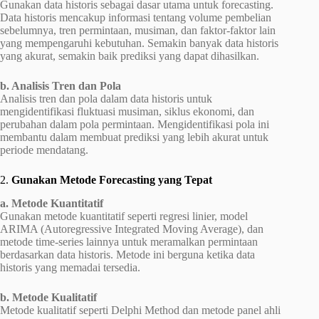
Gunakan data historis sebagai dasar utama untuk forecasting.
Data historis mencakup informasi tentang volume pembelian
sebelumnya, tren permintaan, musiman, dan faktor-faktor lain
yang mempengaruhi kebutuhan. Semakin banyak data historis
yang akurat, semakin baik prediksi yang dapat dihasilkan.
b. Analisis Tren dan Pola
Analisis tren dan pola dalam data historis untuk
mengidentifikasi fluktuasi musiman, siklus ekonomi, dan
perubahan dalam pola permintaan. Mengidentifikasi pola ini
membantu dalam membuat prediksi yang lebih akurat untuk
periode mendatang.
2.
Gunakan Metode Forecasting yang Tepat
a. Metode Kuantitatif
Gunakan metode kuantitatif seperti regresi linier, model
ARIMA (Autoregressive Integrated Moving Average), dan
metode time-series lainnya untuk meramalkan permintaan
berdasarkan data historis. Metode ini berguna ketika data
historis yang memadai tersedia.
b. Metode Kualitatif
Metode kualitatif seperti Delphi Method dan metode panel ahli