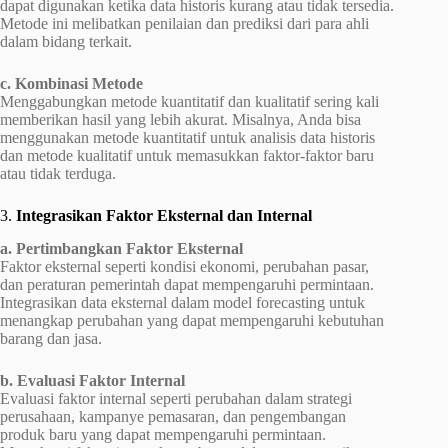
dapat digunakan ketika data historis kurang atau tidak tersedia.
Metode ini melibatkan penilaian dan prediksi dari para ahli
dalam bidang terkait.
c. Kombinasi Metode
Menggabungkan metode kuantitatif dan kualitatif sering kali
memberikan hasil yang lebih akurat. Misalnya, Anda bisa
menggunakan metode kuantitatif untuk analisis data historis
dan metode kualitatif untuk memasukkan faktor-faktor baru
atau tidak terduga.
3.
Integrasikan Faktor Eksternal dan Internal
a. Pertimbangkan Faktor Eksternal
Faktor eksternal seperti kondisi ekonomi, perubahan pasar,
dan peraturan pemerintah dapat mempengaruhi permintaan.
Integrasikan data eksternal dalam model forecasting untuk
menangkap perubahan yang dapat mempengaruhi kebutuhan
barang dan jasa.
b. Evaluasi Faktor Internal
Evaluasi faktor internal seperti perubahan dalam strategi
perusahaan, kampanye pemasaran, dan pengembangan
produk baru yang dapat mempengaruhi permintaan.