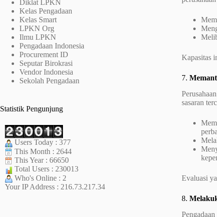
Diklat LPKN
Kelas Pengadaan
Kelas Smart
Membe
LPKN Org
Meng
Ilmu LPKN
Meli
Pengadaan Indonesia
Procurement ID
Kapasitas i
Seputar Birokrasi
Vendor Indonesia
7.
Memanta
Sekolah Pengadaan
Perusahaan
sasaran ter
Statistik Pengunjung
Memb
perba
Mela
Users Today : 377
Meny
This Month : 2644
kepe
This Year : 66650
Total Users : 230013
Who's Online : 2
Evaluasi y
Your IP Address : 216.73.217.34
8.
Melakuk
Pengadaan b