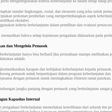
perlu mengintegrasikan kriteria keberlanjutan ke dalam setiap tahap pr
tapkan standar lingkungan, sosial, dan ekonomi yang jelas untuk pema
iptakan pedoman pembelian yang mempertimbangkan aspek keberlanjutan
sertifikasi ekolabel.
gunakan kriteria berkelanjutan dalam pemilihan dan evaluasi penawar
ni memastikan bahwa setiap keputusan pengadaan didasarkan pada pert
kan dan Mengelola Pemasok
erkelanjutan hanya bisa berhasil jika perusahaan mampu melibatkan p
ilakukan adalah:
komunikasikan harapan dan kebijakan keberlanjutan kepada pemasok.
orong pemasok untuk berpartisipasi dalam program keberlanjutan dan 
jasama dengan pemasok untuk meningkatkan efisiensi rantai pasokan, 
ubungan jangka panjang dengan pemasok yang berkelanjutan sangat pent
un Kapasitas Internal
pengadaan berkelanjutan memerlukan keterlibatan dari seluruh tim pen
 harus memastikan bahwa karyawan memiliki pengetahuan dan keteramp