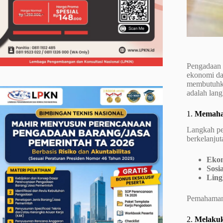
Pengadaan b
ekonomi da
membutuhka
adalah lan
1.
Memaham
Langkah pe
berkelanjut
Eko
Sosia
Lin
Pemahaman 
2.
Melakuk