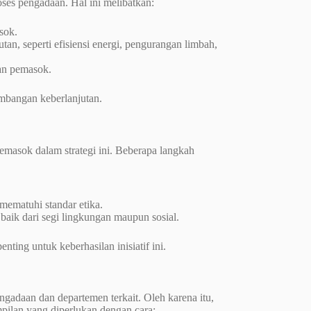
oses pengadaan. Hal ini melibatkan:
sok.
, seperti efisiensi energi, pengurangan limbah,
an pemasok.
imbangan keberlanjutan.
emasok dalam strategi ini. Beberapa langkah
mematuhi standar etika.
baik dari segi lingkungan maupun sosial.
ing untuk keberhasilan inisiatif ini.
gadaan dan departemen terkait. Oleh karena itu,
ilan yang diperlukan dengan cara: