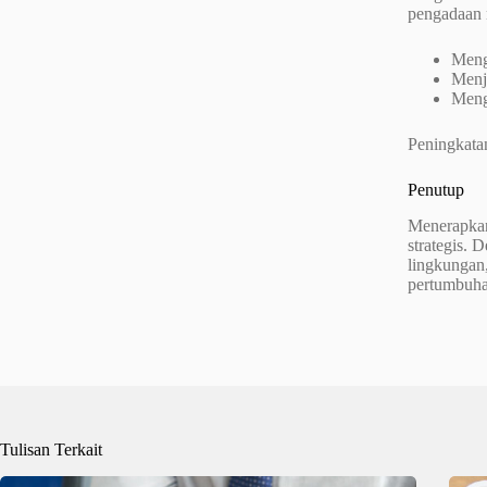
pengadaan m
Meng
Menje
Meng
Peningkatan
Penutup
Menerapkan
strategis. 
lingkungan
pertumbuhan
Tulisan Terkait