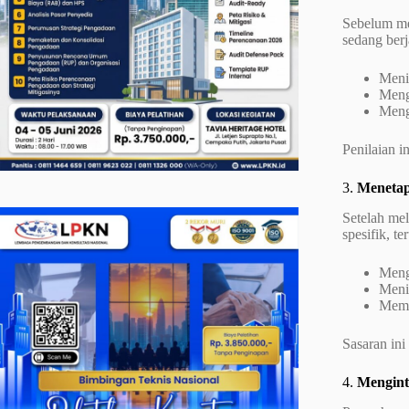
Sebelum me
sedang berja
Meni
Mengi
Menga
Penilaian 
3.
Menetap
Setelah mel
spesifik, te
Mengu
Meni
Mema
Sasaran ini
4.
Mengint