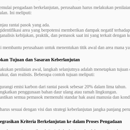
mulai pengadaan berkelanjutan, perusahaan harus melakukan penilaian 
lan. Ini meliputi:
njau rantai pasok yang ada.
dentifikasi area yang berpotensi memberikan dampak negatif terhadap 
nalisis kebijakan, praktik, dan pemasok saat ini yang terkait dengan k
ini membantu perusahaan untuk menentukan titik awal dan area mana y
kan Tujuan dan Sasaran Keberlanjutan
akukan penilaian awal, langkah selanjutnya adalah menetapkan tujuan
rukur, dan realistis. Beberapa contoh tujuan meliputi:
rangi emisi karbon dari rantai pasok sebesar 20% dalam lima tahun.
ngkatkan penggunaan bahan daur ulang atau ramah lingkungan.
stikan semua pemasok memenuhi standar hak asasi manusia dan kondis
 harus sesuai dengan visi dan strategi keberlanjutan jangka panjang per
egrasikan Kriteria Berkelanjutan ke dalam Proses Pengadaan