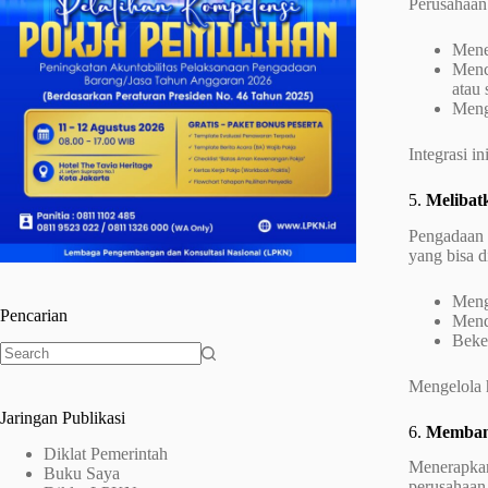
Perusahaan 
Mene
Menc
atau 
Meng
Integrasi i
5.
Melibat
Pengadaan b
yang bisa d
Meng
Pencarian
Mend
Beker
No
Mengelola h
results
Jaringan Publikasi
6.
Membang
Diklat Pemerintah
Menerapkan 
Buku Saya
perusahaan