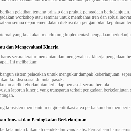
rikan pelatihan tentang prinsip dan praktik pengadaan berkelanjutan.
adakan workshop atau seminar untuk membahas tren dan solusi inovati
batkan semua departemen dalam diskusi dan pengambilan keputusan terk
nternal yang kuat akan mendukung implementasi pengadaan berkelanjut
u dan Mengevaluasi Kinerja
 harus secara teratur memantau dan mengevaluasi kinerja pengadaan b
capai. Ini melibatkan:
angun sistem pelacakan untuk mengukur dampak keberlanjutan, sepert
ikan kondisi sosial di rantai pasok.
kukan audit keberlanjutan terhadap pemasok secara berkala.
usun laporan kinerja yang transparan terkait pengadaan berkelanjut
ntingan.
ang konsisten membantu mengidentifikasi area perbaikan dan memberik
an Inovasi dan Peningkatan Berkelanjutan
erkelanjutan bukanlah pendekatan yang statis. Perusahaan harus terus