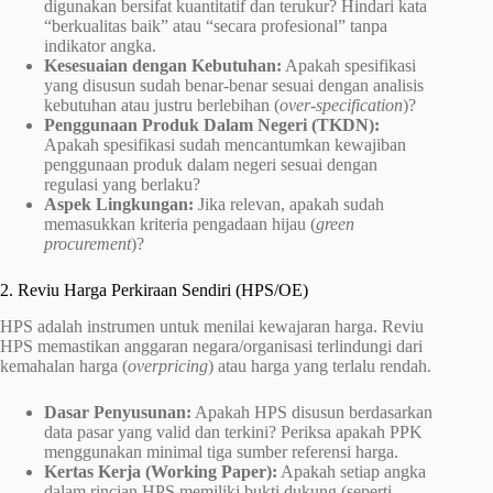
digunakan bersifat kuantitatif dan terukur? Hindari kata
“berkualitas baik” atau “secara profesional” tanpa
indikator angka.
Kesesuaian dengan Kebutuhan:
Apakah spesifikasi
yang disusun sudah benar-benar sesuai dengan analisis
kebutuhan atau justru berlebihan (
over-specification
)?
Penggunaan Produk Dalam Negeri (TKDN):
Apakah spesifikasi sudah mencantumkan kewajiban
penggunaan produk dalam negeri sesuai dengan
regulasi yang berlaku?
Aspek Lingkungan:
Jika relevan, apakah sudah
memasukkan kriteria pengadaan hijau (
green
procurement
)?
2. Reviu Harga Perkiraan Sendiri (HPS/OE)
HPS adalah instrumen untuk menilai kewajaran harga. Reviu
HPS memastikan anggaran negara/organisasi terlindungi dari
kemahalan harga (
overpricing
) atau harga yang terlalu rendah.
Dasar Penyusunan:
Apakah HPS disusun berdasarkan
data pasar yang valid dan terkini? Periksa apakah PPK
menggunakan minimal tiga sumber referensi harga.
Kertas Kerja (Working Paper):
Apakah setiap angka
dalam rincian HPS memiliki bukti dukung (seperti