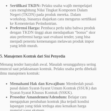
Sertifikasi TKDN:
Pelaku usaha wajib mempelajari
cara menghitung Nilai Tingkat Komponen Dalam
Negeri (TKDN) pada produk mereka. Dalam
workshop, biasanya diajarkan cara mengurus sertifikasi
ke Kementerian Perindustrian.
Preferensi Harga:
Pembaca perlu tahu bahwa produk
dengan TKDN tinggi akan mendapatkan “bonus” skor
atau preferensi harga saat evaluasi tender, yang bisa
menjadi penentu kemenangan melawan produk impor
yang lebih murah.
5. Manajemen Kontrak dari Sisi Penyedia
Menang tender hanyalah awal. Masalah sesungguhnya sering
muncul saat pelaksanaan kontrak. Pelaku usaha perlu dibekali
ilmu manajemen kontrak:
Memahami Hak dan Kewajiban:
Membedah pasal-
pasal dalam Syarat-Syarat Umum Kontrak (SSUK) dan
Syarat-Syarat Khusus Kontrak (SSKK).
Prosedur Amandemen/Adendum:
Belajar cara
mengajukan perubahan kontrak jika terjadi kondisi
lapangan yang tidak terduga atau kenaikan harga
material yang ekstrem.