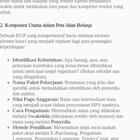
lebih mahal dan kualitas yang rendah karena terbatasnya
waktu untuk melakukan riset pasar dan kompetisi vendor yang
sehat.
2. Komponen Utama dalam Peta Jalan Belanja
Sebuah RUP yang komprehensif harus memuat elemen-
elemen kunci yang menjadi rujukan bagi para pemangku
kepentingan:
Identifikasi Kebutuhan:
Apa barang, jasa, atau
pekerjaan konstruksi yang benar-benar dibutuhkan
untuk mencapai target organisasi? (Bukan sekadar apa
yang diinginkan).
Nama Paket Pekerjaan:
Penamaan yang jelas dan
spesifik untuk memudahkan identifikasi oleh penyedia
dan auditor.
Nilai Pagu Anggaran:
Batas atas ketersediaan dana
yang menjadi acuan dalam penyusunan HPS nantinya.
Cara Pengadaan:
Memisahkan mana yang dilakukan
melalui
Swakelola
(dikerjakan sendiri oleh instansi) dan
mana yang melalui
Penyedia
.
Metode Pemilihan:
Menentukan sejak awal apakah
paket akan melalui E-Purchasing, Pengadaan
Langsung, Penunjukan Langsung, Tender Cepat, atau