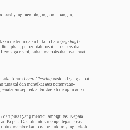
irokrasi yang membingungkan lapangan,
ukkan materi muatan hukum baru (
regeling
) di
n diterapkan, pemerintah pusat harus bersabar
an Lembaga resmi, bukan memaksakannya lewat
embuka forum
Legal Clearing
nasional yang dapat
an tunggal dan mengikat atas pertanyaan-
 penafsiran sepihak antar-daerah maupun antar-
B dari pusat yang memicu ambiguitas, Kepala
usan Kepala Daerah untuk mempertegas posisi
ting untuk memberikan payung hukum yang kokoh