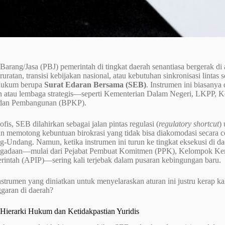
arang/Jasa (PBJ) pemerintah di tingkat daerah senantiasa bergerak di a
aruratan, transisi kebijakan nasional, atau kebutuhan sinkronisasi lintas
 hukum berupa
Surat Edaran Bersama (SEB)
. Instrumen ini biasanya
n atau lembaga strategis—seperti Kementerian Dalam Negeri, LKPP,
dan Pembangunan (BPKP).
ofis, SEB dilahirkan sebagai jalan pintas regulasi (
regulatory shortcut
)
an memotong kebuntuan birokrasi yang tidak bisa diakomodasi secara c
-Undang. Namun, ketika instrumen ini turun ke tingkat eksekusi di dae
engadaan—mulai dari Pejabat Pembuat Komitmen (PPK), Kelompok Kerj
erintah (APIP)—sering kali terjebak dalam pusaran kebingungan baru.
strumen yang diniatkan untuk menyelaraskan aturan ini justru kerap k
garan di daerah?
 Hierarki Hukum dan Ketidakpastian Yuridis