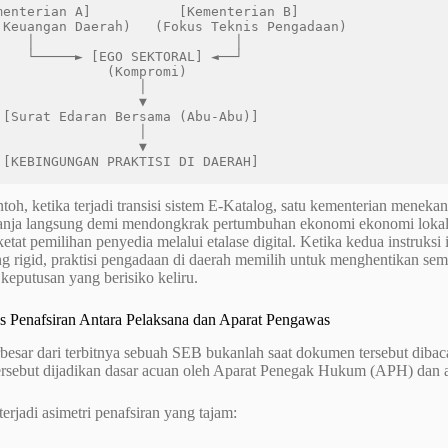
 Keuangan Daerah)   (Fokus Teknis Pengadaan)

           │

KTORAL] ◄──┘

          (Kompromi)

                 │

                 ▼

)]

                 │

                 ▼

toh, ketika terjadi transisi sistem E-Katalog, satu kementerian mene
lanja langsung demi mendongkrak pertumbuhan ekonomi ekonomi loka
etat pemilihan penyedia melalui etalase digital. Ketika kedua instruksi
g rigid, praktisi pengadaan di daerah memilih untuk menghentikan sem
eputusan yang berisiko keliru.
as Penafsiran Antara Pelaksana dan Aparat Pengawas
besar dari terbitnya sebuah SEB bukanlah saat dokumen tersebut dibac
rsebut dijadikan dasar acuan oleh Aparat Penegak Hukum (APH) dan a
terjadi asimetri penafsiran yang tajam: