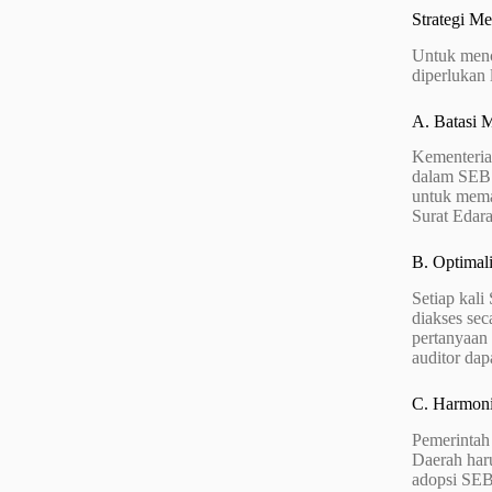
Strategi M
Untuk menc
diperlukan 
A. Batasi 
Kementeria
dalam SEB. 
untuk mema
Surat Edara
B. Optimal
Setiap kal
diakses sec
pertanyaan 
auditor dap
C. Harmoni
Pemerintah
Daerah har
adopsi SEB