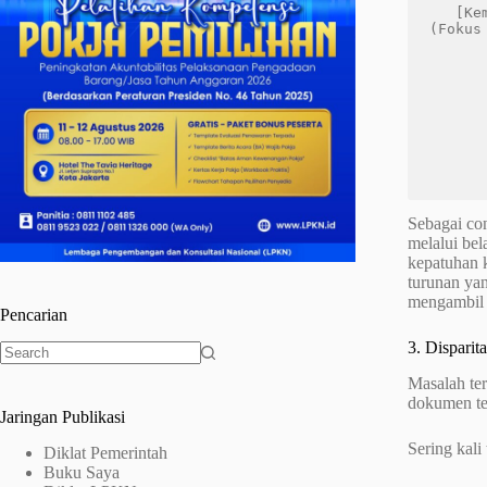
   [Kementerian A]           [Kementerian B]

(Fokus
          │              
          └─────► [EGO SE
          
       
       
       [Surat Edaran Bersama (Abu-Abu
       
       
Sebagai con
melalui be
kepatuhan k
turunan yan
mengambil k
Pencarian
3. Disparit
No
Masalah ter
results
dokumen te
Jaringan Publikasi
Sering kali 
Diklat Pemerintah
Buku Saya