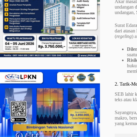
Akar masala
undangan d
undangan, 
Surat Edar
dari atasa
(
regeling
) 
Dile
suat
Risi
huku
memb
2. Tarik-M
SEB lahir k
teks atau k
Sayangnya,
makro, bers
yang kemudi