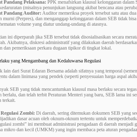
t Pandang Pelaksana:
PPK menafsirkan klausul kelonggaran dalam S
kedaruratan (misalnya penunjukan langsung akibat bencana atau peruba
t Pandang Auditor:
Auditor memeriksa proyek tersebut satu atau d
an murni (Perpres), dan menganggap kelonggaran dalam SEB tidak bisa 
hematan volume yang diatur undang-undang di atasnya.
ian ini diperparah jika SEB tersebut tidak disosialisasikan secara mera
rah. Akibatnya, diskresi administratif yang dilakukan daerah berdasark
 dan pemeriksaan perkara dugaan tipikor di tingkat lokal.
rlaku yang Mengambang dan Kedaluwarsa Regulasi
ik lain dari Surat Edaran Bersama adalah sifatnya yang temporal (semen
tentu dalam linimasa yang pendek (seperti penyesuaian harga aspal akiba
yak SEB yang tidak mencantumkan klausul masa berlaku secara tegas
lah berlalu, dan telah terbit Peraturan Menteri yang baru, SEB lama ini se
 terkait.
Regulasi Zombi:
Di daerah, sering ditemukan dokumen SEB yang seca
dijadikan dasar acuan oleh oknum-oknum tertentu untuk memperdebatk
egulasi zombi” ini membuat administrasi pengadaan di daerah menjadi
ha mikro dan kecil (UMKM) yang ingin membaca peta aturan pengadaan