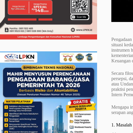
Pengadaan B
situasi ked
instrumen
kementeria
Keuangan 
Secara filos
persepsi, d
atau Undang
praktisi p
Intern Pem
Mengapa in
serapan ang
1. Masalah