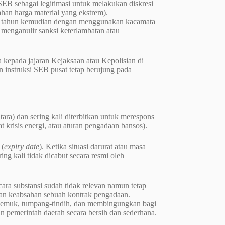
EB sebagai legitimasi untuk melakukan diskresi
han harga material yang ekstrem).
ua tahun kemudian dengan menggunakan kacamata
menganulir sanksi keterlambatan atau
ta kepada jajaran Kejaksaan atau Kepolisian di
an instruksi SEB pusat tetap berujung pada
tara) dan sering kali diterbitkan untuk merespons
t krisis energi, atau aturan pengadaan bansos).
 (
expiry date
). Ketika situasi darurat atau masa
ring kali tidak dicabut secara resmi oleh
ra substansi sudah tidak relevan namun tetap
an keabsahan sebuah kontrak pengadaan.
 gemuk, tumpang-tindih, dan membingungkan bagi
 pemerintah daerah secara bersih dan sederhana.