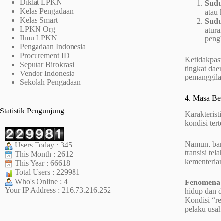
Diklat LPKN
Sudu
Kelas Pengadaan
atau 
Kelas Smart
Sudu
LPKN Org
atur
Ilmu LPKN
peng
Pengadaan Indonesia
Procurement ID
Ketidakpast
Seputar Birokrasi
tingkat dae
Vendor Indonesia
pemanggilan
Sekolah Pengadaan
4. Masa Be
Statistik Pengunjung
Karakterist
kondisi ter
Namun, ban
Users Today : 345
transisi te
This Month : 2612
kementerian
This Year : 66618
Total Users : 229981
Who's Online : 4
Fenomena 
Your IP Address : 216.73.216.252
hidup dan 
Kondisi “r
pelaku usa