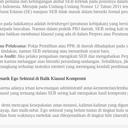
h pertama dari kebingungan akibat SEB terletak pada posisinya dalam t
i Indonesia. Merujuk pada Undang-Undang Nomor 12 Tahun 2011 ten
Surat Edaran (SE) maupun SEB tidak masuk dalam hierarki formal pera
an pada hakikatnya adalah
beleidsregel
(peraturan kebijakan) yang bersif
n kepada bawahan. Namun dalam praktik PBJ daerah, SEB sering kali m
atau bahkan membatasi klausul yang ada di dalam Perpres atau Peratura
ma Pelaksana:
Pokja Pemilihan atau PPK di daerah dihadapkan pada s
u tindakan, namun SEB melarang atau menambah syarat baru.
ko Audit:
Jika pelaku pengadaan mengikuti SEB dan mengabaikan Perpr
m karena melanggar asas hierarki perundang-undangan. Sebaliknya, 
angkang terhadap instruksi menteri yang memegang kendali pembinaa
enarik Ego Sektoral di Balik Klausul Kompromi
arena adanya irisan kewenangan administratif antar-kementerian/lemba
lausul yang tertuang dalam SEB sering kali merupakan hasil kompromi pol
 demi mencapai kesepakatan antar-instansi, kalimat-kalimat yang digu
ayap, dan multi-tafsir. Ego sektoral yang belum tuntas di tingkat hulu 
an bom waktunya meledak saat diterjemahkan di tingkat hilir (daerah)