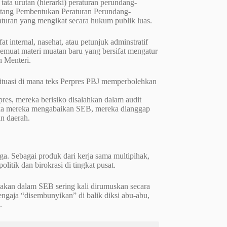
ata urutan (hierarki) peraturan perundang-
tang Pembentukan Peraturan Perundang-
turan yang mengikat secara hukum publik luas.
at internal, nasehat, atau petunjuk adminstratif
emuat materi muatan baru yang bersifat mengatur
n Menteri.
ituasi di mana teks Perpres PBJ memperbolehkan
es, mereka berisiko disalahkan dalam audit
jika mereka mengabaikan SEB, mereka dianggap
n daerah.
ga. Sebagai produk dari kerja sama multipihak,
itik dan birokrasi di tingkat pusat.
nakan dalam SEB sering kali dirumuskan secara
sengaja “disembunyikan” di balik diksi abu-abu,
.