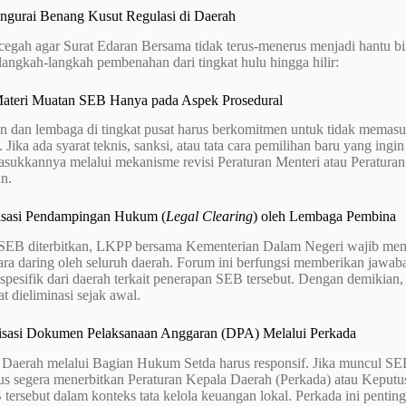
engurai Benang Kusut Regulasi di Daerah
egah agar Surat Edaran Bersama tidak terus-menerus menjadi hantu b
langkah-langkah pembenahan dari tingkat hulu hingga hilir:
Materi Muatan SEB Hanya pada Aspek Prosedural
n dan lembaga di tingkat pusat harus berkomitmen untuk tidak memas
Jika ada syarat teknis, sanksi, atau tata cara pemilihan baru yang ingi
sukkannya melalui mekanisme revisi Peraturan Menteri atau Peratur
n.
isasi Pendampingan Hukum (
Legal Clearing
) oleh Lembaga Pembina
i SEB diterbitkan, LKPP bersama Kementerian Dalam Negeri wajib m
ara daring oleh seluruh daerah. Forum ini berfungsi memberikan jawab
spesifik dari daerah terkait penerapan SEB tersebut. Dengan demikian,
at dieliminasi sejak awal.
sasi Dokumen Pelaksanaan Anggaran (DPA) Melalui Perkada
 Daerah melalui Bagian Hukum Setda harus responsif. Jika muncul SE
us segera menerbitkan Peraturan Kepala Daerah (Perkada) atau Keput
 tersebut dalam konteks tata kelola keuangan lokal. Perkada ini pen